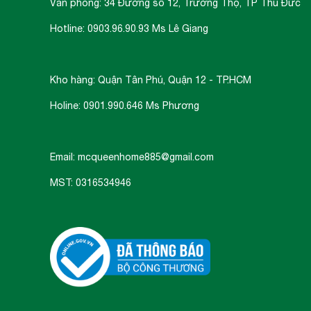
Văn phòng: 34 Đường số 12, Trường Thọ, TP Thủ Đức
Hotline: 0903.96.90.93 Ms Lê Giang
Kho hàng: Quận Tân Phú, Quận 12 - TP.HCM
Holine: 0901.990.646 Ms Phương
Email: mcqueenhome885@gmail.com
MST: 0316534946
không sử dụng lửa để 
Bếp từ Canzy CZ-I89