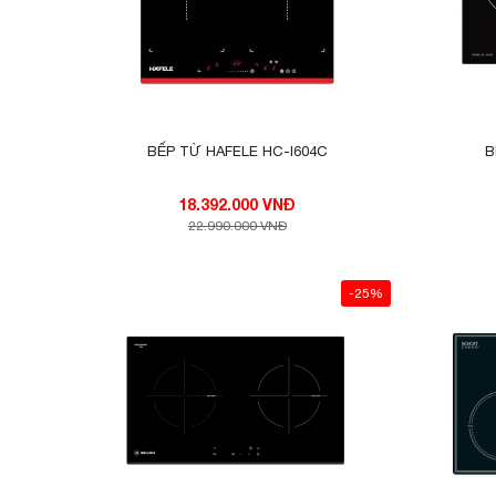
thất thoát nhiệt ra môi trường. Mặt kính mà
vệ sinh, lau chùi.
BẾP TỪ HAFELE HC-I604C
B
18.392.000 VNĐ
22.990.000 VNĐ
-25%