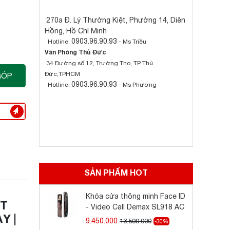
270a Đ. Lý Thường Kiệt, Phường 14, Diên
Hồng, Hồ Chí Minh
0903.96.90.93
Hotline:
- Ms Triều
Văn Phòng Thủ Đức
34 Đường số 12, Trường Thọ, TP Thủ
Đức,TPHCM
GÓP
0903.96.90.93
Hotline:
- Ms Phương
SẢN PHẨM HOT
Khóa cửa thông minh Face ID
ẾT
- Video Call Demax SL918 AC
Y |
9.450.000
13.500.000
-30%