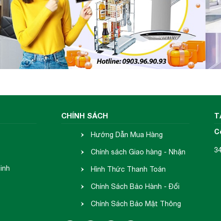
 nghệ Inverter thông minh
vượt trội giúp làm giảm
lõi từ của bếp từ. Ngoài ra công nghệ Inverter còn gi
ông làm tiêu thụ nhiều điện năng.
vớ
Bếp từ Canzy CZ-I89
thụ điện khi đun nấu, không bật tắt liên tục như các 
ên tục để đảm bảo mức nhiệt tương đương bằng với 
CHÍNH SÁCH
T
C
Hướng Dẫn Mua Hàng
3
Chính sách Giao hàng - Nhận
inh
hàng
Hình Thức Thanh Toán
Chính Sách Bảo Hành - Đổi
Trả
Chính Sách Bảo Mật Thông
Tin