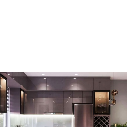
g suất
ải với
. Chức
út/lần