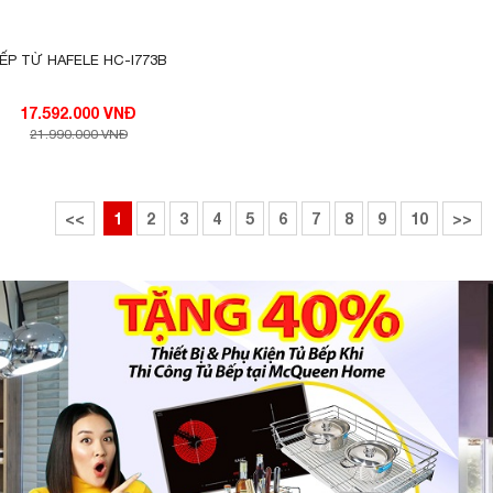
ẾP TỪ HAFELE HC-I773B
17.592.000 VNĐ
21.990.000 VNĐ
<<
1
2
3
4
5
6
7
8
9
10
>>
tổng công suất là 4800W
. Vùng nấu trái với côn
 nhanh Booster công suất lên tới 2400W, vùng nấu ph
ng nấu siêu nhanh Booster công suất lên tới 2400W
ời gian tối đa mặc định dùng chức năng này là 10 ph