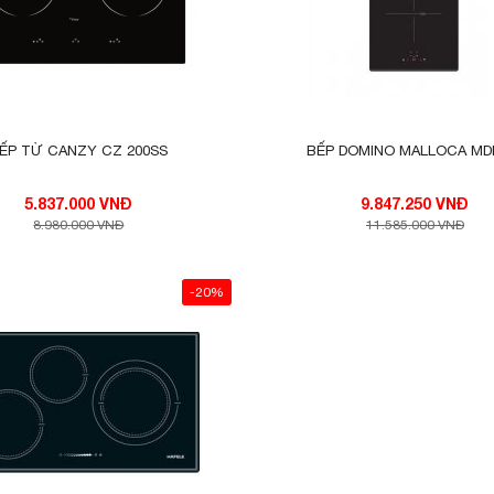
u xám liền nguyên khối, an toàn, thẩm mỹ và tiện tron
ẾP TỪ CANZY CZ 200SS
BẾP DOMINO MALLOCA MDI
5.837.000 VNĐ
9.847.250 VNĐ
8.980.000 VNĐ
11.585.000 VNĐ
-20%