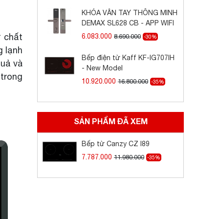
KHÓA VÂN TAY THÔNG MINH
DEMAX SL628 CB - APP WIFI
ừ chất
6.083.000
8.690.000
-30%
g lạnh
Bếp điện từ Kaff KF-IG707IH
quả và
- New Model
 trong
10.920.000
16.800.000
-35%
SẢN PHẨM ĐÃ XEM
Bếp từ Canzy CZ I89
7.787.000
11.980.000
-35%