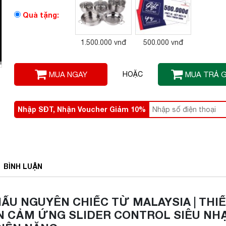
Quà tặng:
1.500.000 vnđ
500.000 vnđ
MUA NGAY
HOẶC
MUA TRẢ 
Nhập SĐT, Nhận Voucher Giảm 10%
BÌNH
LUẬN
HẨU NGUYÊN CHIẾC TỪ MALAYSIA | THI
ỂN CẢM ỨNG SLIDER CONTROL SIÊU NHẠ