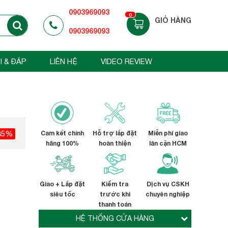
0903969093
0
GIỎ HÀNG
0903969093
I & ĐÁP
LIÊN HỆ
VIDEO REVIEW
35%
Cam kết chính
Hỗ trợ lắp đặt
Miễn phí giao
hãng 100%
hoàn thiện
lân cận HCM
Giao + Lắp đặt
Kiểm tra
Dịch vụ CSKH
siêu tốc
trước khi
chuyên nghiệp
thanh toán
HỆ THỐNG CỬA HÀNG