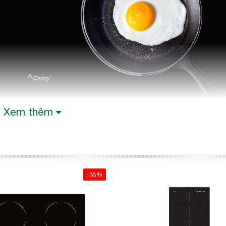
Xem thêm
-35%
bếp điện từ
, là một loại kính có chất lượng cao, rất
 năng chịu nhiệt, khả năng chống trầy xước và chống 
uyền nhiệt từ bếp lên đáy nồi theo phương thẳng đứng,