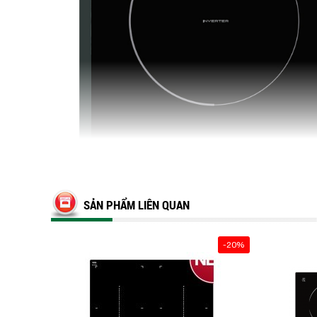
SẢN PHẨM LIÊN QUAN
-20%
Đây là mặt kính chuyên dụng dành cho 
bền và có nhiều đặc điểm nổi trội như: khả
.... Mặt kính gồm các thấu kính hội tụ, tr