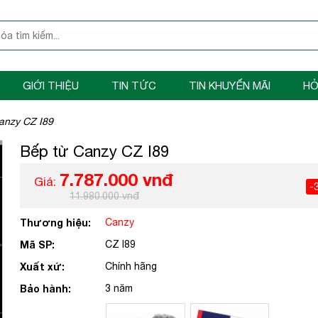
GIỚI THIỆU
TIN TỨC
TIN KHUYẾN MÃI
HỎ
anzy CZ I89
Bếp từ Canzy CZ I89
7.787.000 vnđ
Giá:
-
11.980.000 vnđ
Thương hiệu:
Canzy
Mã SP:
CZ I89
Xuất xứ:
Chính hãng
Bảo hành:
3 năm