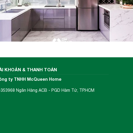
 lượng
úp bếp
i cảm
bếp từ
con số
ÀI KHOẢN & THANH TOÁN
ông ty TNHH McQueen Home
4353968 Ngân Hàng ACB - PGD Hàm Tử, TP.HCM