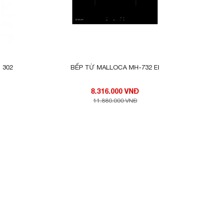
g việc
 302
BẾP TỪ MALLOCA MH-732 EI
8.316.000 VNĐ
11.880.000 VNĐ