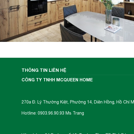
tránh quá tải.
được trang bị với công
Bếp từ Canzy CZ-I89
tiêu thụ điện của các sản phẩm có sử dụng 
từ điều chỉnh mức công suất phù hợp để kh
biến thông minh sẽ cố định công suất tiêu 
thông thường khác (tự động điều chỉnh li
hiển thị trên bàn điều khiển).
THÔNG TIN LIÊN HỆ
CÔNG TY TNHH MCQUEEN HOME
270a Đ. Lý Thường Kiệt, Phường 14, Diên Hồng, Hồ Chí M
Hotline: 0903.96.90.93 Ms Trang