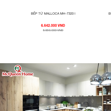
BẾP TỪ MALLOCA MH-7320 I
B
6.642.000 VNĐ
8.856.000 VNĐ
THÔNG TIN BẾP TỪ CANZY CZ-I89
gồm 2 vùng nấu với 
Bếp từ Canzy CZ-I89
là 2000W khi kích hoạt tính năng nấu siêu
công suất là 2000W khi kích hoạt tính nă
năng Booster nấu siêu nhanh, tuy nhiên th