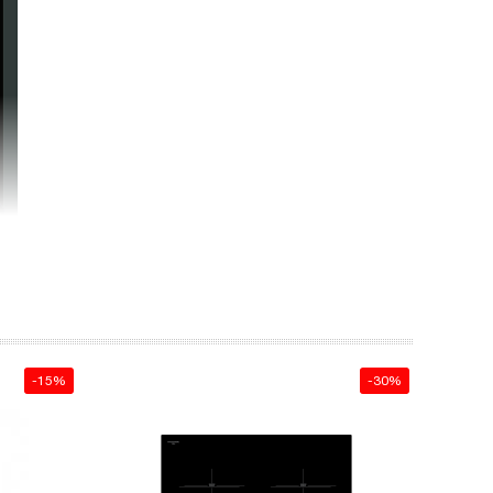
-15%
-30%
 cứng,
va đập
 không