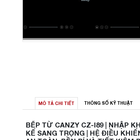
THÔNG SỐ
KỸ THUẬT
MÔ TẢ
CHI TIẾT
BẾP TỪ CANZY CZ-I89 | NHẬP K
KẾ SANG TRỌNG | HỆ ĐIỀU KHI