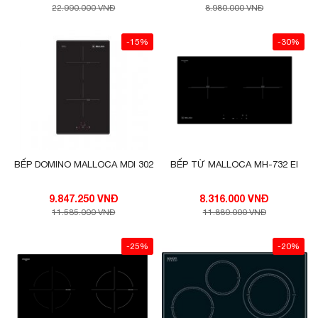
giữa 2 bếp.
22.990.000 VNĐ
8.980.000 VNĐ
-15%
-30%
BẾP DOMINO MALLOCA MDI 302
BẾP TỪ MALLOCA MH-732 EI
9.847.250 VNĐ
8.316.000 VNĐ
11.585.000 VNĐ
11.880.000 VNĐ
-25%
-20%