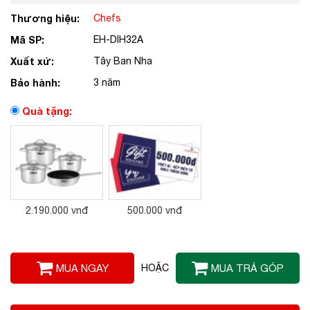
Thương hiệu:
Chefs
Mã SP:
EH-DIH32A
Xuất xứ:
Tây Ban Nha
Bảo hành:
3 năm
Quà tặng:
2.190.000 vnđ
500.000 vnđ
MUA NGAY
HOẶC
MUA TRẢ GÓP