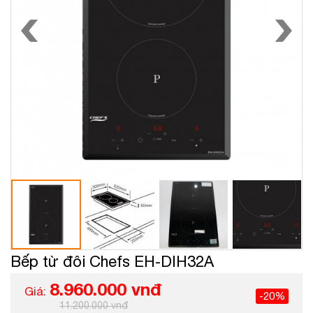
Bếp từ đôi Chefs EH-DIH32A
8.960.000 vnđ
Giá:
-20%
11.200.000 vnđ