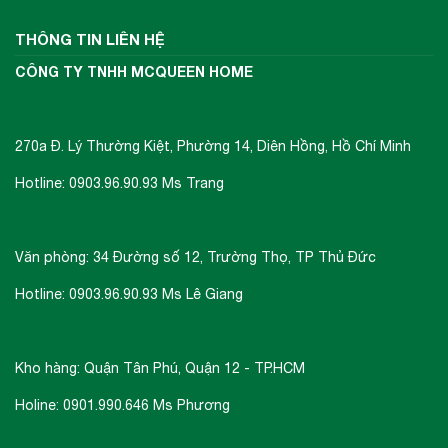
khiển).
THÔNG TIN LIÊN HỆ
CÔNG TY TNHH MCQUEEN HOME
Bếp từ Chefs EH-DIH32A được ứng dụng công
nghệ Inverter giúp tiết kiệm điện năng mà bếp
vẫn đạt hiệu xuất sử lý cao nhất trong quá trình
270a Đ. Lý Thường Kiệt, Phường 14, Diên Hồng, Hồ Chí Minh
sử dụng.
Hotline: 0903.96.90.93 Ms Trang
Bếp từ Chefs EH-DIH32A không sử dụng lửa để
Văn phòng: 34 Đường số 12, Trường Thọ, TP Thủ Đức
làm chín thức ăn và dùng năng lượng cảm ứng
Hotline: 0903.96.90.93 Ms Lê Giang
từ, vì thế hiệu suất nấu đạt tới 90%, trong khi
bếp gas chỉ đạt khoảng 50%. Bởi vậy, sử dụng
bếp từ này không những giúp bạn tiết kiệm
Kho hàng: Quận Tân Phú, Quận 12 - TP.HCM
thời gian nấu một nửa mà còn tiết kiệm điện
Holine: 0901.990.646 Ms Phương
năng, tiết kiệm chi phí hàng tháng cho gia đình.
Ưu điểm nổi bật của bếp từ là khả năng đun