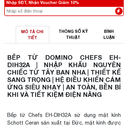
Nhập SĐT, Nhận Voucher Giảm 10%
THÔNG SỐ
KỸ
BÌNH
MÔ TẢ
CHI
THUẬT
LUẬN
TIẾT
BẾP TỪ DOMINO CHEFS EH-
DIH32A | NHẬP KHẨU NGUYÊN
CHIẾC TỪ TÂY BAN NHA | THIẾT KẾ
SANG TRỌNG | HỆ ĐIỀU KHIỂN CẢM
ỨNG SIÊU NHẠY | AN TOÀN, BỀN BỈ
KHI VÀ TIẾT KIỆM ĐIỆN NĂNG
Bếp từ Chefs EH-DIH32A sử dụng mặt kính
Schott Ceran sản xuất tại Đức, mặt kính được