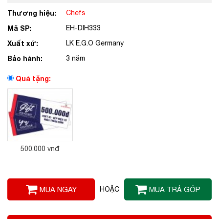
Thương hiệu:
Chefs
Mã SP:
EH-DIH333
Xuất xứ:
LK E.G.O Germany
Bảo hành:
3 năm
Quà tặng:
500.000 vnđ
MUA NGAY
HOẶC
MUA TRẢ GÓP