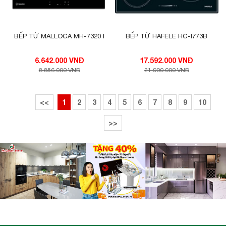
tục để đảm bảo mức nhiệt tương đương bằng
với con số hiển thị trên bàn điều khiển).
BẾP TỪ MALLOCA MH-7320 I
BẾP TỪ HAFELE HC-I773B
6.642.000 VNĐ
17.592.000 VNĐ
Bếp từ Chefs EH-DIH333 được ứng dụng công
8.856.000 VNĐ
21.990.000 VNĐ
nghệ Inverter giúp tiết kiệm điện năng mà bếp
vẫn đạt hiệu xuất sử lý cao nhất trong quá trình
sử dụng.
<<
1
2
3
4
5
6
7
8
9
10
>>
Bếp từ Chefs EH-DIH333 không sử dụng lửa
để làm chín thức ăn và dùng năng lượng
cảm ứng từ
, vì thế hiệu suất nấu đạt tới 90%,
trong khi bếp gas chỉ đạt khoảng 50%. Bởi vậy,
sử dụng bếp từ này không những giúp bạn tiết
kiệm thời gian nấu một nửa mà còn tiết kiệm
điện năng, tiết kiệm chi phí hàng tháng cho gia