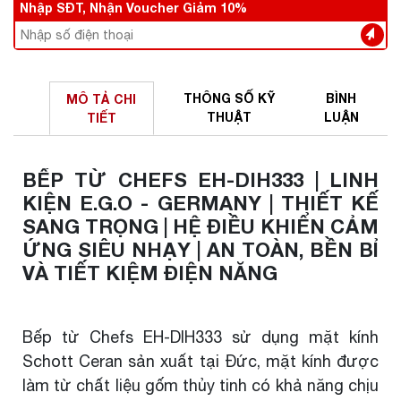
Nhập SĐT, Nhận Voucher Giảm 10%
THÔNG SỐ
KỸ
BÌNH
MÔ TẢ
CHI
THUẬT
LUẬN
TIẾT
BẾP TỪ CHEFS EH-DIH333 | LINH
KIỆN E.G.O - GERMANY | THIẾT KẾ
SANG TRỌNG | HỆ ĐIỀU KHIỂN CẢM
ỨNG SIÊU NHẠY | AN TOÀN, BỀN BỈ
VÀ TIẾT KIỆM ĐIỆN NĂNG
Bếp từ Chefs EH-DIH333 sử dụng mặt kính
Schott Ceran sản xuất tại Đức, mặt kính được
làm từ chất liệu gốm thủy tinh có khả năng chịu