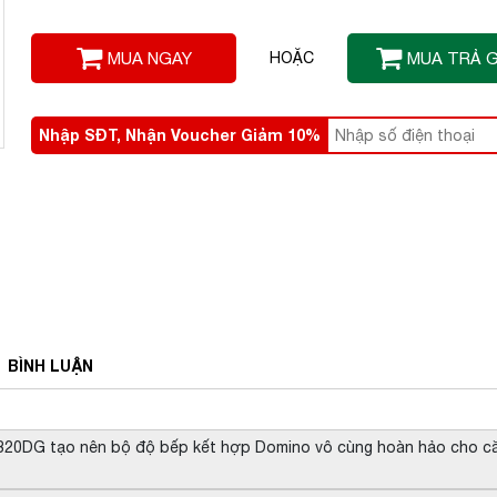
MUA NGAY
HOẶC
MUA TRẢ 
Nhập SĐT, Nhận Voucher Giảm 10%
BÌNH
LUẬN
 320DG tạo nên bộ độ bếp kết hợp Domino vô cùng hoàn hảo cho c