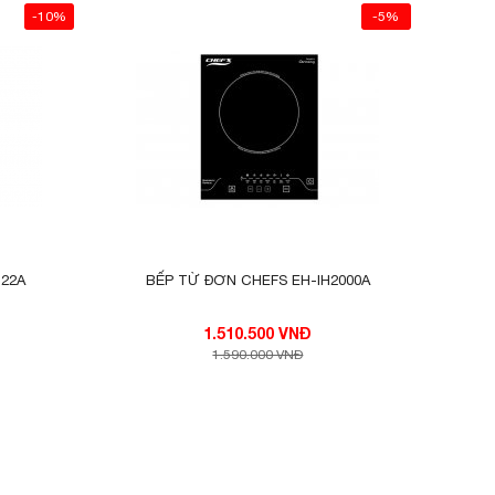
-10%
-5%
H22A
BẾP TỪ ĐƠN CHEFS EH-IH2000A
1.510.500 VNĐ
1.590.000 VNĐ