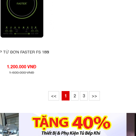
P TỪ ĐƠN FASTER FS 188I
1.200.000 VNĐ
1.600.000 VNĐ
<<
1
2
3
>>