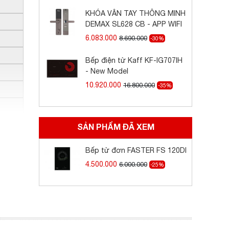
KHÓA VÂN TAY THÔNG MINH
DEMAX SL628 CB - APP WIFI
6.083.000
8.690.000
-30%
Bếp điện từ Kaff KF-IG707IH
- New Model
10.920.000
16.800.000
-35%
SẢN PHẨM ĐÃ XEM
Bếp từ đơn FASTER FS 120DI
4.500.000
6.000.000
-25%