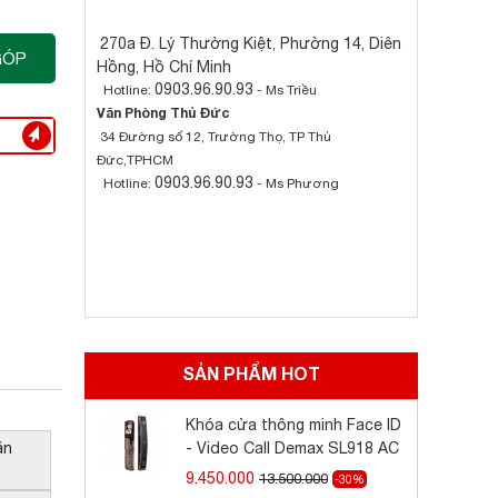
270a Đ. Lý Thường Kiệt, Phường 14, Diên
GÓP
Hồng, Hồ Chí Minh
0903.96.90.93
Hotline:
- Ms Triều
Văn Phòng Thủ Đức
34 Đường số 12, Trường Thọ, TP Thủ
Đức,TPHCM
0903.96.90.93
Hotline:
- Ms Phương
SẢN PHẨM HOT
Khóa cửa thông minh Face ID
ăn
- Video Call Demax SL918 AC
9.450.000
13.500.000
-30%