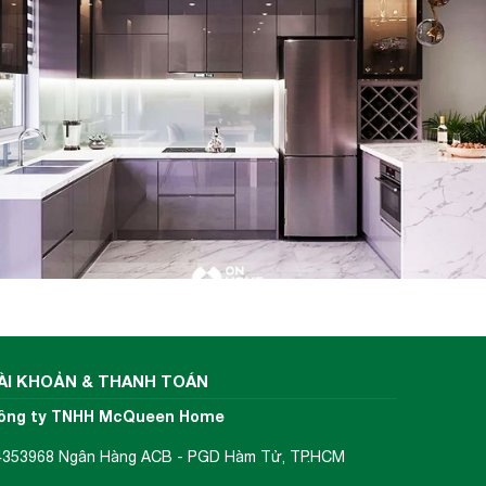
ÀI KHOẢN & THANH TOÁN
ông ty TNHH McQueen Home
4353968 Ngân Hàng ACB - PGD Hàm Tử, TP.HCM