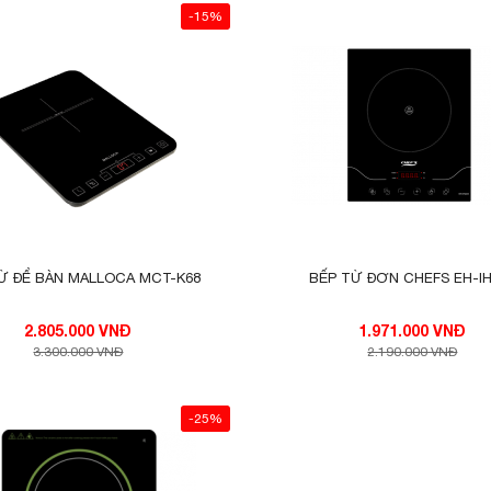
-15%
Ừ ĐỂ BÀN MALLOCA MCT-K68
BẾP TỪ ĐƠN CHEFS EH-I
2.805.000 VNĐ
1.971.000 VNĐ
3.300.000 VNĐ
2.190.000 VNĐ
-25%