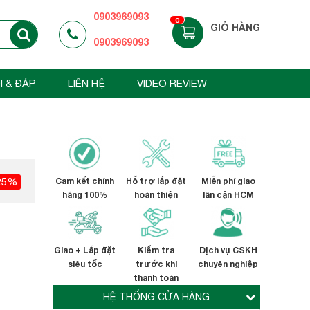
0903969093
0
GIỎ HÀNG
0903969093
I & ĐÁP
LIÊN HỆ
VIDEO REVIEW
25%
Cam kết chính
Hỗ trợ lắp đặt
Miễn phí giao
hãng 100%
hoàn thiện
lân cận HCM
Giao + Lắp đặt
Kiểm tra
Dịch vụ CSKH
siêu tốc
trước khi
chuyên nghiệp
thanh toán
HỆ THỐNG CỬA HÀNG