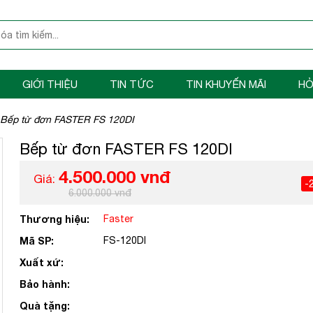
GIỚI THIỆU
TIN TỨC
TIN KHUYẾN MÃI
HỎ
Bếp từ đơn FASTER FS 120DI
Bếp từ đơn FASTER FS 120DI
4.500.000 vnđ
Giá:
-
6.000.000 vnđ
Thương hiệu:
Faster
Mã SP:
FS-120DI
Xuất xứ:
Bảo hành:
Quà tặng: