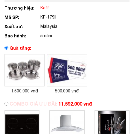
Thương hiệu:
Kaff
Mã SP:
KF-179II
Xuất xứ:
Malaysia
Bảo hành:
5 năm
Quà tặng:
1.500.000 vnđ
500.000 vnđ
COMBO GIÁ ƯU ĐÃI:
11.592.000 vnđ