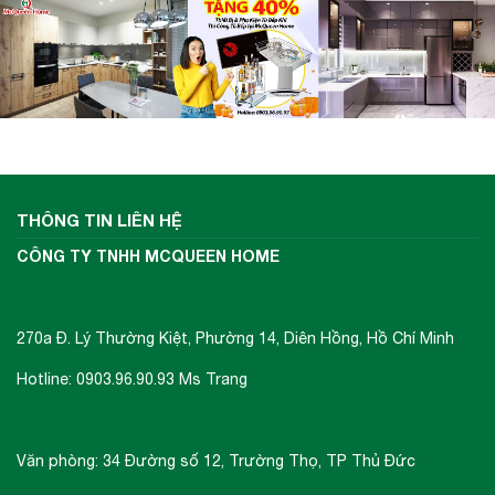
THÔNG TIN LIÊN HỆ
CÔNG TY TNHH MCQUEEN HOME
được tích hợp chức năng
Bếp từ Kaff KF-179II
270a Đ. Lý Thường Kiệt, Phường 14, Diên Hồng, Hồ Chí Minh
tự nhận diện vùng nấu
, khi ta đặt nồi lên 1
trong 2 vùng nấu sau đó ấn nút khởi động bếp
Hotline: 0903.96.90.93 Ms Trang
sau thời gian 1-2 giây bếp sẽ tự động tìm vùng
nấu đã có nồi, ta chỉ việc điều chỉnh mức công
Văn phòng: 34 Đường số 12, Trường Thọ, TP Thủ Đức
suất to nhỏ theo ý muốn mà không phải thao