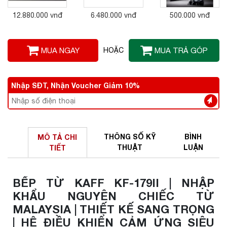
12.880.000 vnđ
6.480.000 vnđ
500.000 vnđ
MUA NGAY
HOẶC
MUA TRẢ GÓP
Nhập SĐT, Nhận Voucher Giảm 10%
THÔNG SỐ
KỸ
BÌNH
MÔ TẢ
CHI
THUẬT
LUẬN
TIẾT
BẾP TỪ KAFF KF-179II | NHẬP
KHẨU NGUYÊN CHIẾC TỪ
MALAYSIA | THIẾT KẾ SANG TRỌNG
| HỆ ĐIỀU KHIỂN CẢM ỨNG SIÊU