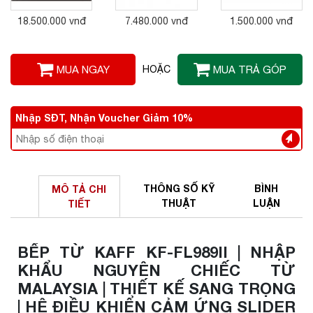
18.500.000 vnđ
7.480.000 vnđ
1.500.000 vnđ
MUA NGAY
HOẶC
MUA TRẢ GÓP
Nhập SĐT, Nhận Voucher Giảm 10%
THÔNG SỐ
KỸ
BÌNH
MÔ TẢ
CHI
THUẬT
LUẬN
TIẾT
BẾP TỪ KAFF KF-FL989II | NHẬP
KHẨU NGUYÊN CHIẾC TỪ
MALAYSIA | THIẾT KẾ SANG TRỌNG
| HỆ ĐIỀU KHIỂN CẢM ỨNG SLIDER