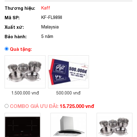
Thương hiệu:
Kaff
Mã SP:
KF-FL989II
Xuất xứ:
Malaysia
Bảo hành:
5 năm
Quà tặng:
1.500.000 vnđ
500.000 vnđ
COMBO GIÁ ƯU ĐÃI:
15.725.000 vnđ