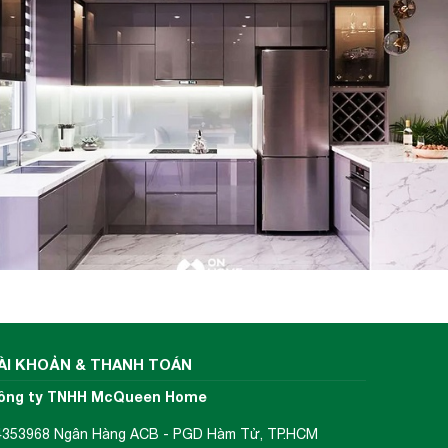
 giảm
er còn
aff KF-
ên tục
 đương
ÀI KHOẢN & THANH TOÁN
ông ty TNHH McQueen Home
4353968 Ngân Hàng ACB - PGD Hàm Tử, TP.HCM