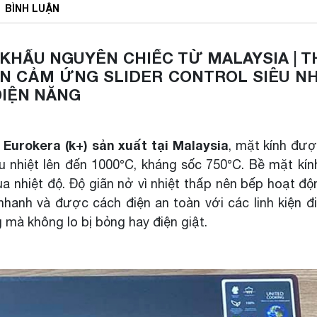
BÌNH
LUẬN
P KHẨU NGUYÊN CHIẾC TỪ MALAYSIA | T
ỂN CẢM ỨNG SLIDER CONTROL SIÊU NH
 ĐIỆN NĂNG
Eurokera (k+) sản xuất tại Malaysia
, mặt kính đư
u nhiệt lên đến 1000°C, kháng sốc 750°C. Bề mặt kín
a nhiệt độ. Độ giãn nở vì nhiệt thấp nên bếp hoạt độ
nhanh và được cách điện an toàn với các linh kiện đ
 mà không lo bị bỏng hay điện giật.