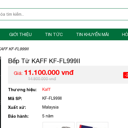
GIỚI THIỆU
TIN TỨC
TIN KHUYẾN MÃI
HỎ
AFF KF-FL999II
Bếp Từ KAFF KF-FL999II
11.100.000 vnđ
Giá:
-
14.800.000 vnđ
Thương hiệu:
Kaff
Mã SP:
KF-FL999II
Xuất xứ:
Malaysia
Bảo hành:
5 năm