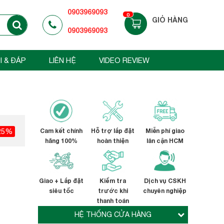
0903969093
0
GIỎ HÀNG
0903969093
I & ĐÁP
LIÊN HỆ
VIDEO REVIEW
25%
Cam kết chính
Hỗ trợ lắp đặt
Miễn phí giao
hãng 100%
hoàn thiện
lân cận HCM
Giao + Lắp đặt
Kiểm tra
Dịch vụ CSKH
siêu tốc
trước khi
chuyên nghiệp
thanh toán
HỆ THỐNG CỬA HÀNG