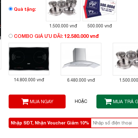
Quà tặng:
1.500.000 vnđ
500.000 vnđ
COMBO GIÁ ƯU ĐÃI:
12.580.000 vnđ
14.800.000 vnđ
6.480.000 vnđ
1.500.00
MUA NGAY
HOẶC
MUA TRẢ 
Nhập SĐT, Nhận Voucher Giảm 10%