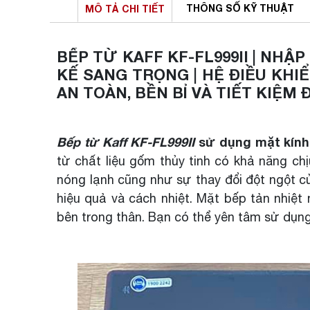
THÔNG SỐ
KỸ THUẬT
MÔ TẢ
CHI TIẾT
BẾP TỪ KAFF KF-FL999II | NHẬ
KẾ SANG TRỌNG | HỆ ĐIỀU KHI
AN TOÀN, BỀN BỈ VÀ TIẾT KIỆM
Bếp từ Kaff KF-FL999II
sử dụng mặt kính 
từ chất liệu gốm thủy tinh có khả năng chị
nóng lạnh cũng như sự thay đổi đột ngột củ
hiệu quả và cách nhiệt. Mặt bếp tản nhiệt 
bên trong thân. Bạn có thể yên tâm sử dụng