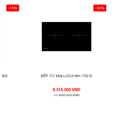
p ....
-15%
-30%
 không
g việc
g suất
hải có
g chốc
ng với
 302
BẾP TỪ MALLOCA MH-732 EI
ào bếp
8.316.000 VNĐ
g chức
11.880.000 VNĐ