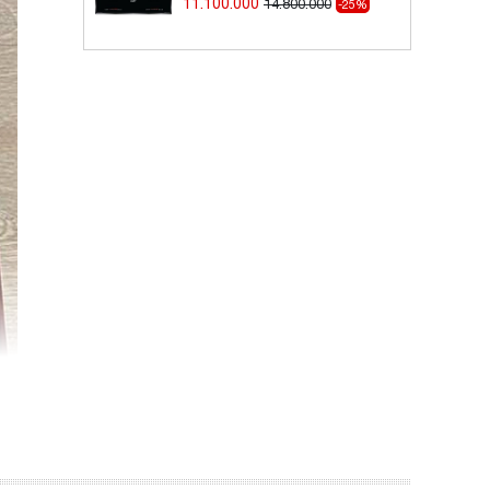
11.100.000
14.800.000
-25%
g, bền