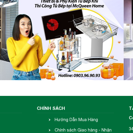
ng nghệ Inverter thông minh vượt trội
giúp làm
ử dụng lõi từ của bếp từ. Ngoài ra công nghệ Invert
 hợp để không làm tiêu thụ nhiều điện năng.
Bếp từ K
ông suất tiêu thụ điện khi đun nấu, không bật tắt li
g điều chỉnh liên tục để đảm bảo mức nhiệt tương
CHÍNH SÁCH
T
.
C
Hướng Dẫn Mua Hàng
3
Chính sách Giao hàng - Nhận