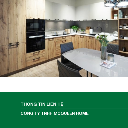
được trang bị với cô
Bếp từ Kaff KF-FL999II
lượng tiêu thụ điện của các sản phẩm có s
giúp bếp từ điều chỉnh mức công suất phù
với cảm biến thông minh sẽ cố định c
FL999II
như các bếp từ thông thường khác (tự độn
THÔNG TIN LIÊN HỆ
bằng với con số hiển thị trên bàn điều khiển)
CÔNG TY TNHH MCQUEEN HOME