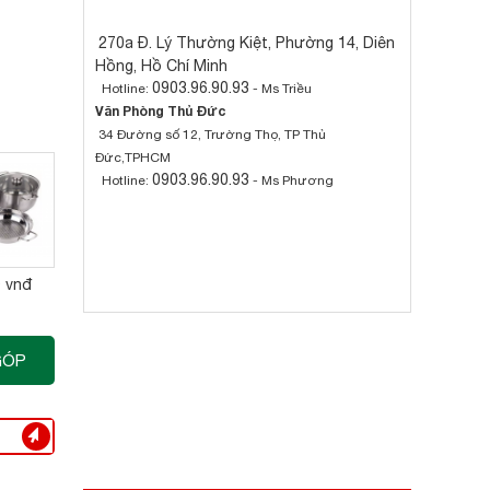
270a Đ. Lý Thường Kiệt, Phường 14, Diên
Hồng, Hồ Chí Minh
0903.96.90.93
Hotline:
- Ms Triều
Văn Phòng Thủ Đức
34 Đường số 12, Trường Thọ, TP Thủ
Đức,TPHCM
0903.96.90.93
Hotline:
- Ms Phương
0 vnđ
GÓP