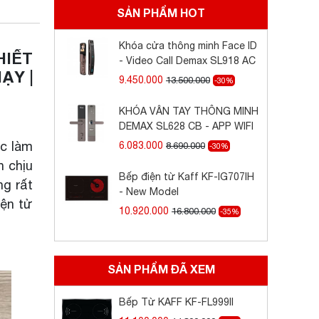
SẢN PHẨM HOT
Khóa cửa thông minh Face ID
HIẾT
- Video Call Demax SL918 AC
ẠY |
9.450.000
13.500.000
-30%
KHÓA VÂN TAY THÔNG MINH
DEMAX SL628 CB - APP WIFI
ợc làm
6.083.000
8.690.000
-30%
h chịu
Bếp điện từ Kaff KF-IG707IH
ng rất
- New Model
iện tử
10.920.000
16.800.000
-35%
SẢN PHẨM ĐÃ XEM
Bếp Từ KAFF KF-FL999II