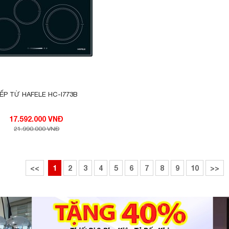
ẾP TỪ HAFELE HC-I773B
17.592.000 VNĐ
21.990.000 VNĐ
<<
1
2
3
4
5
6
7
8
9
10
>>