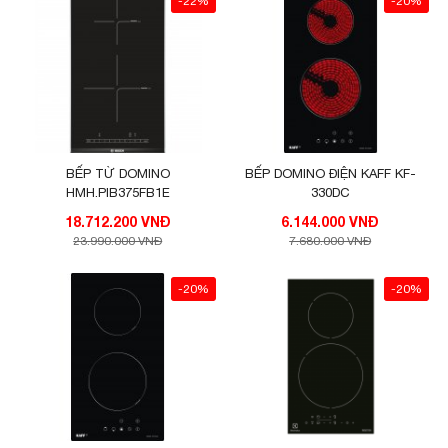
-22%
-20%
BẾP TỪ DOMINO
BẾP DOMINO ĐIỆN KAFF KF-
HMH.PIB375FB1E
330DC
18.712.200 VNĐ
6.144.000 VNĐ
23.990.000 VNĐ
7.680.000 VNĐ
-20%
-20%