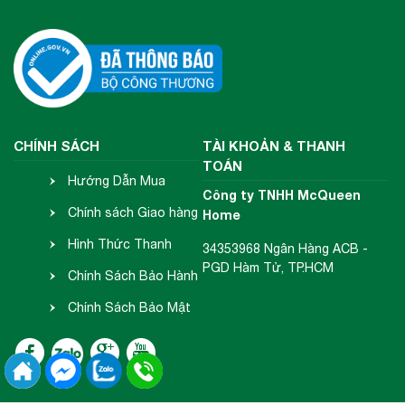
CHÍNH SÁCH
TÀI KHOẢN & THANH
TOÁN
Hướng Dẫn Mua
Công ty TNHH McQueen
Hàng
Chính sách Giao hàng
Home
- Nhận hàng
Hình Thức Thanh
34353968 Ngân Hàng ACB -
PGD Hàm Tử, TP.HCM
Toán
Chính Sách Bảo Hành
- Đổi Trả
Chính Sách Bảo Mật
Thông Tin