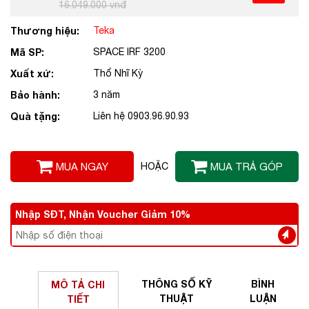
16.049.000 vnđ
Thương hiệu:
Teka
Mã SP:
SPACE IRF 3200
Xuất xứ:
Thổ Nhĩ Kỳ
Bảo hành:
3 năm
Quà tặng:
Liên hệ 0903.96.90.93
MUA NGAY
HOẶC
MUA TRẢ GÓP
Nhập SĐT, Nhận Voucher Giảm 10%
THÔNG SỐ
KỸ
BÌNH
MÔ TẢ
CHI
THUẬT
LUẬN
TIẾT