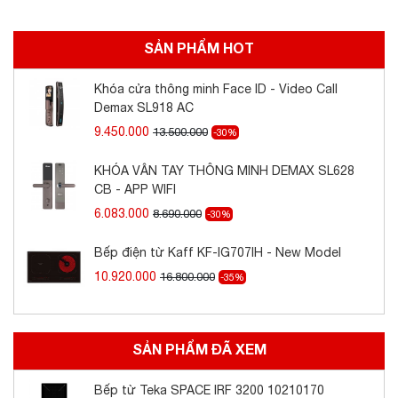
SẢN PHẨM HOT
Khóa cửa thông minh Face ID - Video Call
Demax SL918 AC
9.450.000
13.500.000
-30%
KHÓA VÂN TAY THÔNG MINH DEMAX SL628
CB - APP WIFI
6.083.000
8.690.000
-30%
Bếp điện từ Kaff KF-IG707IH - New Model
10.920.000
16.800.000
-35%
SẢN PHẨM ĐÃ XEM
Bếp từ Teka SPACE IRF 3200 10210170