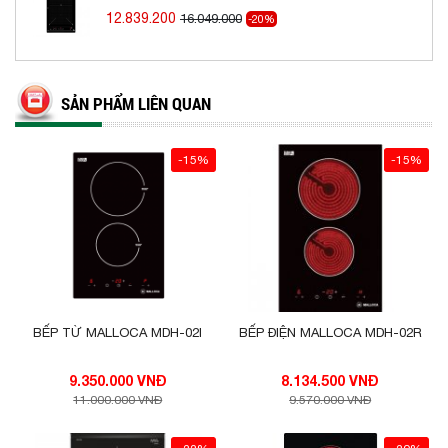
12.839.200
16.049.000
-20%
SẢN PHẨM LIÊN QUAN
-15%
-15%
BẾP TỪ MALLOCA MDH-02I
BẾP ĐIỆN MALLOCA MDH-02R
9.350.000 VNĐ
8.134.500 VNĐ
11.000.000 VNĐ
9.570.000 VNĐ