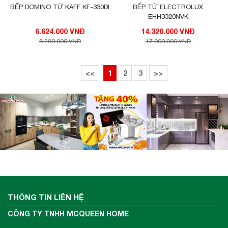
BẾP DOMINO TỪ KAFF KF-330DI
BẾP TỪ ELECTROLUX
EHH3320NVK
6.624.000 VNĐ
14.320.000 VNĐ
8.280.000 VNĐ
17.900.000 VNĐ
<<
1
2
3
>>
THÔNG TIN LIÊN HỆ
CÔNG TY TNHH MCQUEEN HOME