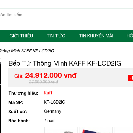
GIỚI THIỆU
TIN TỨC
TIN KHUYẾN MÃI
HỎ
Thông Minh KAFF KF-LCD2IG
Bếp Từ Thông Minh KAFF KF-LCD2IG
24.912.000 vnđ
Giá:
-
27.680.000 vnđ
Thương hiệu:
Kaff
Mã SP:
KF-LCD2IG
Xuất xứ:
Germany
Bảo hành:
7 năm