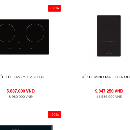
-35%
P TỪ KAFF KF-LCD2IG
 thuộc của các dòng bếp từ cao cấp. Tuy nhiên, ở mỗ
hanh là hoàn toàn khác nhau.
mang đ
Bếp từ KF-LCD2IG
n tới 20 phút và mức công suất nhiệt max là 3700W, 
óng hoàn thành bữa cơm ấm áp cho cả gia đình.
ẾP TỪ CANZY CZ 200SS
BẾP DOMINO MALLOCA MDI
5.837.000 VNĐ
9.847.250 VNĐ
8.980.000 VNĐ
11.585.000 VNĐ
-20%