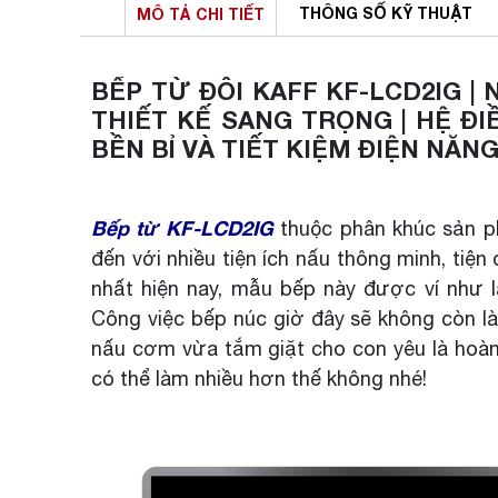
THÔNG SỐ
KỸ THUẬT
MÔ TẢ
CHI TIẾT
BẾP TỪ ĐÔI KAFF KF-LCD2IG |
THIẾT KẾ SANG TRỌNG | HỆ ĐI
BỀN BỈ VÀ TIẾT KIỆM ĐIỆN NĂN
Bếp từ KF-LCD2IG
thuộc phân khúc sản p
đến với nhiều tiện ích nấu thông minh, tiện 
nhất hiện nay, mẫu bếp này được ví như 
Công việc bếp núc giờ đây sẽ không còn là
nấu cơm vừa tắm giặt cho con yêu là hoàn 
có thể làm nhiều hơn thế không nhé!