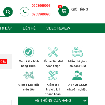
0903969093
0
GIỎ HÀNG
0903969093
I & ĐÁP
LIÊN HỆ
VIDEO REVIEW
10%
Cam kết chính
Hỗ trợ lắp đặt
Miễn phí giao
hãng 100%
hoàn thiện
lân cận HCM
Giao + Lắp đặt
Kiểm tra
Dịch vụ CSKH
siêu tốc
trước khi
chuyên nghiệp
thanh toán
HỆ THỐNG CỬA HÀNG