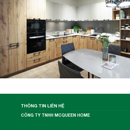
làm mọi người thất vọng. Bạn hoàn toàn có
con học bài…và cứ yên tâm để bếp đảm nhiệ
Khóa an toàn trẻ nhỏ
Nếu gia đình có trẻ nhỏ thì việc sử dụng 
chóng thay thế chiếc bếp gas cũ kĩ, kém a
hệ thống khóa an toàn trẻ nhỏ, bé yêu sẽ
100% hệ thống các phím bấm. Cho dù bé n
đổi được chế độ nấu nướng đã được cài đặ
THÔNG TIN LIÊN HỆ
CÔNG TY TNHH MCQUEEN HOME