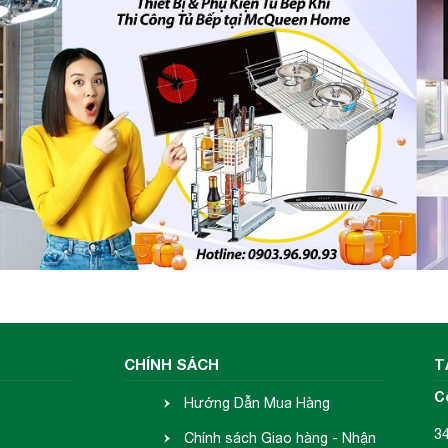
 thể làm các công việc khác như dọn dẹp nhà, tắm rử
m trọng trách nấu ăn cho cả gia đình nhé!
bếp gas cực kì nguy hiểm. Lời khuyên đến bạn là hãy
n toàn kia ngay bằng chiếc
cao cấp nà
Bếp từ KF-LCD2IG
 được bảo vệ một cách tốt nhất nhờ vào khả năng v
hà bạn có nghịch ngợm thế nào cũng không thể làm
t sẵn.Bảng điều khiển
CHÍNH SÁCH
T
C
Hướng Dẫn Mua Hàng
3
Chính sách Giao hàng - Nhận