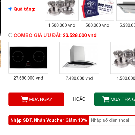
Quà tặng:
1.500.000 vnđ
500.000 vnđ
5.380.0
COMBO GIÁ ƯU ĐÃI:
23.528.000 vnđ
27.680.000 vnđ
7.480.000 vnđ
1.500.00
MUA NGAY
HOẶC
MUA TRẢ 
Nhập SĐT, Nhận Voucher Giảm 10%