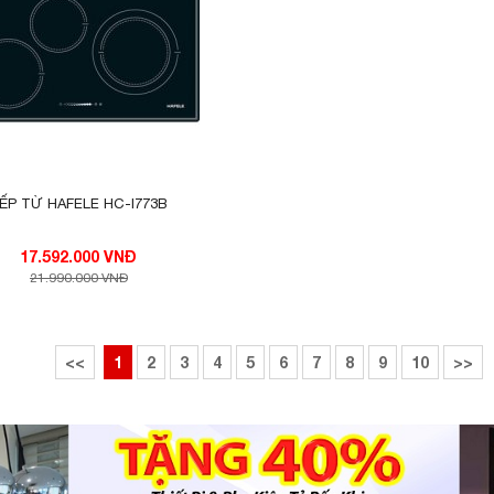
ẾP TỪ HAFELE HC-I773B
17.592.000 VNĐ
21.990.000 VNĐ
<<
1
2
3
4
5
6
7
8
9
10
>>
ính năng này được rất nhiều người kì vọng là có thể là
rong suốt quá trình nấu nướng. Và chiếc bếp này đã