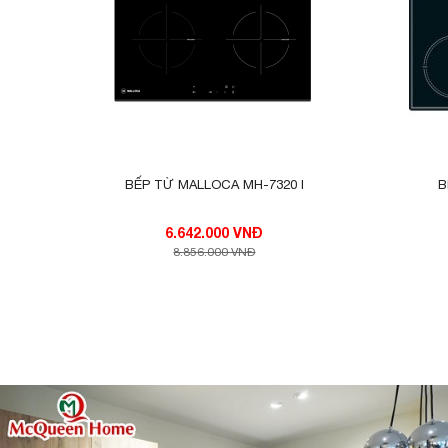
BẾP TỪ MALLOCA MH-7320 I
B
6.642.000 VNĐ
8.856.000 VNĐ
Hẹn giờ nấu ăn
Với tổng thời gian lên tới 2h đồng hồ nên t
các món ăn mà không phải kiểm soát bếp t