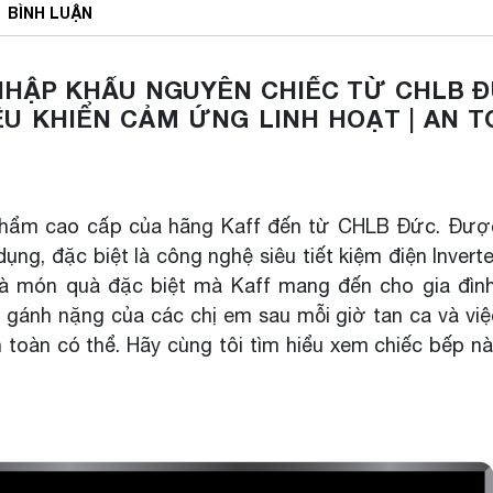
BÌNH
LUẬN
 NHẬP KHẨU NGUYÊN CHIẾC TỪ CHLB Đ
ỀU KHIỂN CẢM ỨNG LINH HOẠT | AN T
G
hẩm cao cấp của hãng Kaff đến từ CHLB Đức. Được
dụng, đặc biệt là công nghệ siêu tiết kiệm điện Invert
là món quà đặc biệt mà Kaff mang đến cho gia đình
 gánh nặng của các chị em sau mỗi giờ tan ca và vi
toàn có thể. Hãy cùng tôi tìm hiểu xem chiếc bếp n