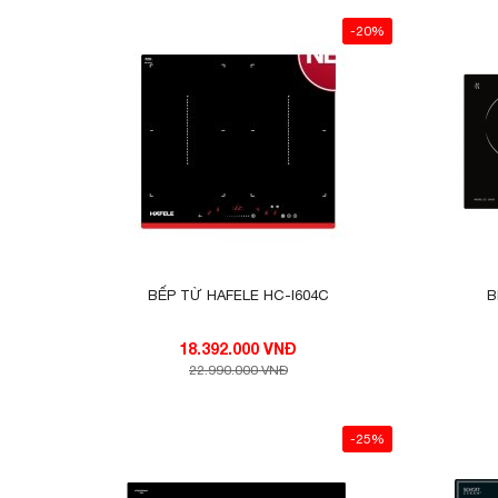
-20%
NHỮNG TÍNH NĂNG ƯU VIỆT CỦA BẾ
Nấu nhanh
Nấu nhanh Bosster có thể là tính năng quen
thì mức công xuất max và thời gian nấu n
đột phá vượt bậc về thời gian nấu nhanh lê
điều kiện lý tưởng để mọi chị em nhanh ch
BẾP TỪ HAFELE HC-I604C
B
18.392.000 VNĐ
22.990.000 VNĐ
-25%