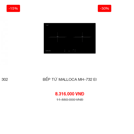
-15%
-30%
i hãng
ến sự
đây là
 302
BẾP TỪ MALLOCA MH-732 EI
8.316.000 VNĐ
11.880.000 VNĐ