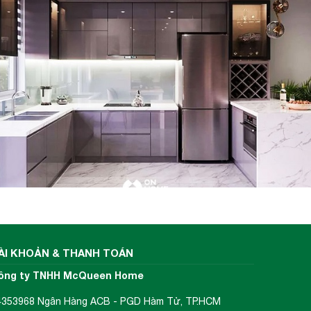
a, dạy
 nhanh
y. Với
ô hiệu
 thay
ÀI KHOẢN & THANH TOÁN
ông ty TNHH McQueen Home
4353968 Ngân Hàng ACB - PGD Hàm Tử, TP.HCM