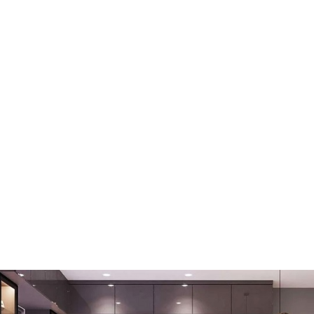
m chín
 không