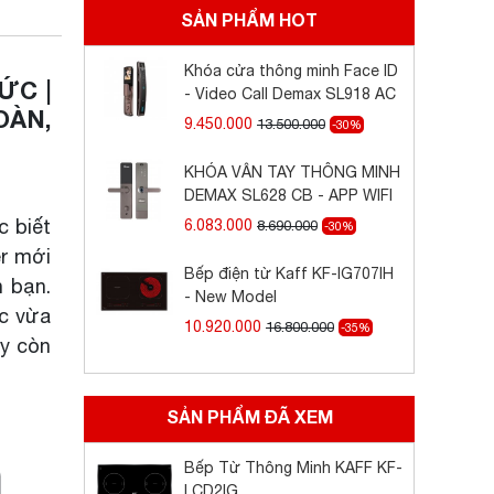
SẢN PHẨM HOT
Khóa cửa thông minh Face ID
ỨC |
- Video Call Demax SL918 AC
OÀN,
9.450.000
13.500.000
-30%
KHÓA VÂN TAY THÔNG MINH
DEMAX SL628 CB - APP WIFI
 biết
6.083.000
8.690.000
-30%
er mới
Bếp điện từ Kaff KF-IG707IH
 bạn.
- New Model
ệc vừa
10.920.000
16.800.000
-35%
ày còn
SẢN PHẨM ĐÃ XEM
Bếp Từ Thông Minh KAFF KF-
LCD2IG