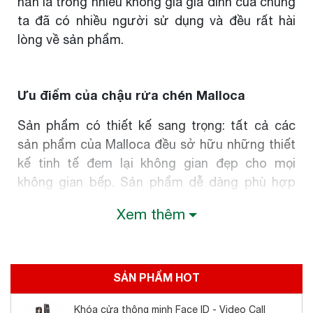
hẳn là trong nhiều không gia gia đình của chúng
ta đã có nhiều người sử dụng và đều rất hài
lòng về sản phẩm.
Ưu điểm của chậu rửa chén Malloca
Sản phẩm có thiết kế sang trọng: tất cả các
sản phẩm của Malloca đều sở hữu những thiết
kế tinh tế đem lại không gian đẹp cho mọi
không gian bếp. Sản phẩm dễ dàng phù hợp
với nhiều thể loại nội thất, nhất là những không
Xem thêm
gian sang trọng. Nên rất dễ đưa ra lựa chọn đối
với khách hàng.
Mẫu mã khá đa dạng: Chậu rửa chén Malloca
SẢN PHẨM HOT
có thiết kế hiện đại với nhiều kiểu dáng. Những
chi tiết trên chậu được hoàn thiện khá tỉ mỉ với
Khóa cửa thông minh Face ID - Video Call