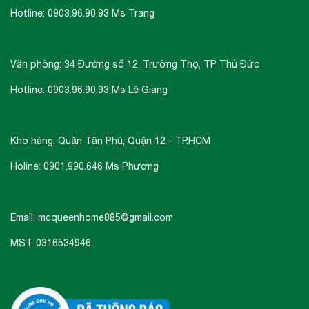
và dễ dàng có thể thấy nhiều phản hồi tích cực
Hotline: 0903.96.90.93 Ms Trang
của khách hàng về điều này.
- Malloca MS 2025 có lớp chống ồn và chống
Văn phòng: 34 Đường số 12, Trường Thọ, TP Thủ Đức
ngưng tụ nước dưới đáy chậu. Rõ ràng đây là
Hotline: 0903.96.90.93 Ms Lê Giang
chi tiết khá quan trọng khi chúng ta tìm hiểu và
lựa chọn cho nhà bếp một sản phẩm hợp lý.
Tránh đem bực dọc của mình vào những sản
Kho hàng: Quận Tân Phú, Quận 12 - TP.HCM
phẩm chất lượng kém không như ý.
Holine: 0901.990.646 Ms Phương
- Kích thước tổng thể của sản phẩm: W930 x
D500 x H220mm
Email: mcqueenhome885@gmail.com
- Kích thước lỗ đá: W903 x D475mm
MST: 0316534946
- Xuất xứ: China