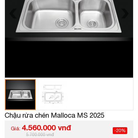
Chậu rửa chén Malloca MS 2025
4.560.000 vnđ
Giá:
-20%
5.700.000 vnđ