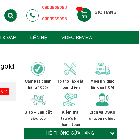
0903969093
0
GIỎ HÀNG
0903969093
I & ĐÁP
LIÊN HỆ
VIDEO REVIEW
ogold
Cam kết chính
Hỗ trợ lắp đặt
Miễn phí giao
hãng 100%
hoàn thiện
lân cận HCM
25%
Giao + Lắp đặt
Kiểm tra
Dịch vụ CSKH
siêu tốc
trước khi
chuyên nghiệp
thanh toán
HỆ THỐNG CỬA HÀNG