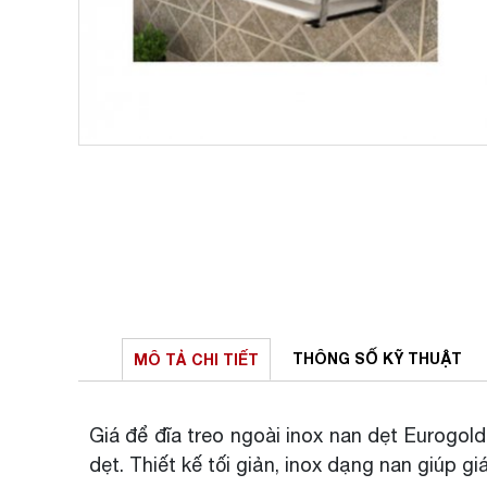
THÔNG SỐ
KỸ THUẬT
MÔ TẢ
CHI TIẾT
Giá để đĩa treo ngoài inox nan dẹt Eurogo
dẹt. Thiết kế tối giản, inox dạng nan giúp g