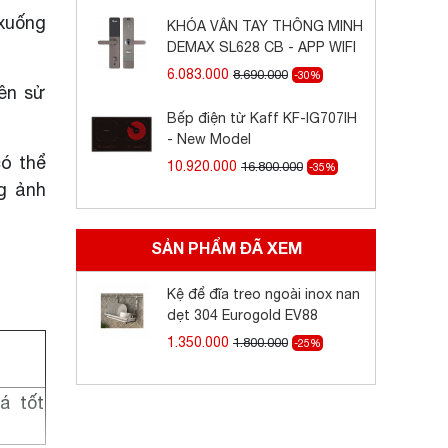
 xuống
KHÓA VÂN TAY THÔNG MINH
DEMAX SL628 CB - APP WIFI
6.083.000
8.690.000
-30%
yên sử
Bếp điện từ Kaff KF-IG707IH
- New Model
có thể
10.920.000
16.800.000
-35%
ng ảnh
SẢN PHẨM ĐÃ XEM
Kệ để đĩa treo ngoài inox nan
dẹt 304 Eurogold EV88
1.350.000
1.800.000
-25%
á tốt