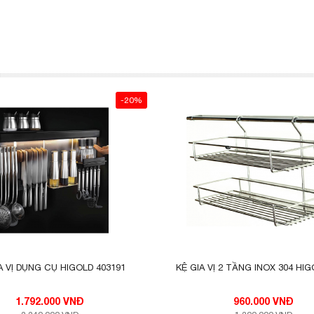
-20%
A VỊ DỤNG CỤ HIGOLD 403191
KỆ GIA VỊ 2 TẦNG INOX 304 HIG
1.792.000 VNĐ
960.000 VNĐ