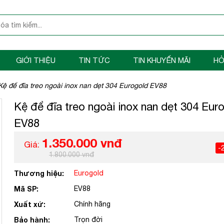
GIỚI THIỆU
TIN TỨC
TIN KHUYẾN MÃI
HỎ
Kệ để đĩa treo ngoài inox nan dẹt 304 Eurogold EV88
Kệ để đĩa treo ngoài inox nan dẹt 304 Eur
EV88
1.350.000 vnđ
Giá:
-
1.800.000 vnđ
Thương hiệu:
Eurogold
Mã SP:
EV88
Xuất xứ:
Chính hãng
Bảo hành:
Trọn đời