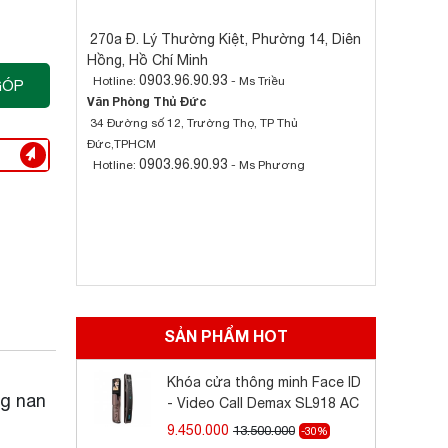
270a Đ. Lý Thường Kiệt, Phường 14, Diên
Hồng, Hồ Chí Minh
0903.96.90.93
Hotline:
- Ms Triều
GÓP
Văn Phòng Thủ Đức
34 Đường số 12, Trường Thọ, TP Thủ
Đức,TPHCM
0903.96.90.93
Hotline:
- Ms Phương
SẢN PHẨM HOT
Khóa cửa thông minh Face ID
ng nan
- Video Call Demax SL918 AC
9.450.000
13.500.000
-30%