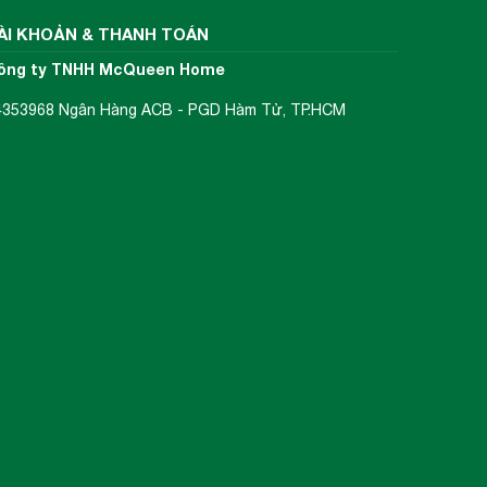
ÀI KHOẢN & THANH TOÁN
ông ty TNHH McQueen Home
4353968 Ngân Hàng ACB - PGD Hàm Tử, TP.HCM