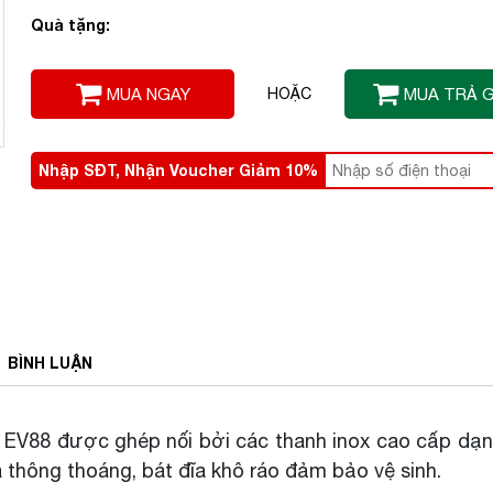
Quà tặng:
MUA NGAY
HOẶC
MUA TRẢ 
Nhập SĐT, Nhận Voucher Giảm 10%
BÌNH
LUẬN
ld EV88 được ghép nối bởi các thanh inox cao cấp dạ
iá thông thoáng, bát đĩa khô ráo đảm bảo vệ sinh.