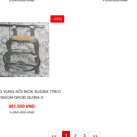
2.240.000 VNĐ
1.200.000 VNĐ
-25%
G VUNG NỒI INOX SUS304 TREO
NGOÀI GROB GU304-5
961.500 VNĐ
1.282.000 VNĐ
<<
1
2
3
>>