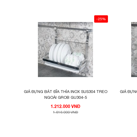
-25%
GIÁ ĐỰNG BÁT ĐĨA THÌA INOX SUS304 TREO
GIÁ ĐỰN
NGOÀI GROB GU304-5
1.212.000 VNĐ
1.616.000 VNĐ