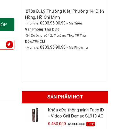
270a Đ. Lý Thường Kiệt, Phường 14, Diên
Hồng, Hồ Chí Minh
0903.96.90.93
Hotline:
- Ms Triều
GÓP
Văn Phòng Thủ Đức
34 Đường số 12, Trường Thọ, TP Thủ
Đức,TPHCM
0903.96.90.93
Hotline:
- Ms Phương
SẢN PHẨM HOT
Khóa cửa thông minh Face ID
- Video Call Demax SL918 AC
9.450.000
13.500.000
-30%