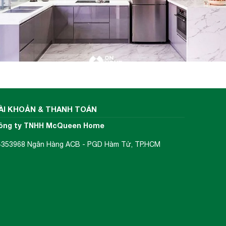
ÀI KHOẢN & THANH TOÁN
ông ty TNHH McQueen Home
4353968 Ngân Hàng ACB - PGD Hàm Tử, TP.HCM