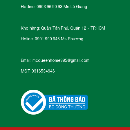
Hoàn thiện: Đen mờ / Đen đ
Hotline: 0903.96.90.93 Ms Lê Giang
Nguồn điện: 6V (8 viên pin alk
Nguồn dự phòng: Pin 5V qu
Nhiệt độ vận hành: -25 °C đ
Kho hàng: Quận Tân Phú, Quận 12 - TP.HCM
- Quản lý bằng mật khẩu ch
Holine: 0901.990.646 Ms Phương
- Chức năng xác thực kép b
nhập (vân tay / mã số / thẻ t
- Tích hợp chế độ vắng nhà
Email: mcqueenhome885@gmail.com
- Có thể thay đổi linh hoạt 
MST: 0316534946
- Khóa sẽ tạm ngưng hoạt độ
vân tay / thẻ từ 5 lần liên tiế
- Tích hợp khả năng chống s
- Chức năng chống sao ché
mật mã ảo.
Chức năng
- Có thể kích hoạt chế độ yên
- Tích hợp chế độ riêng tư,