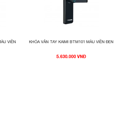
MÀU VIỀN
KHÓA VÂN TAY KAIMI BTM101 MÀU VIỀN ĐEN
5.630.000 VNĐ
ệt mỏi
ân tay
ới nhu
 thống
i, đơn