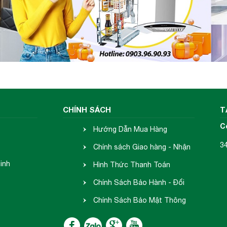
CHÍNH SÁCH
T
C
Hướng Dẫn Mua Hàng
Rộng) x 394(Cao) x 76.5(Sâu) mm
3
Rộng) x 394(Cao) x 69.5(Sâu) mm
Chính sách Giao hàng - Nhận
hạn
inh
hàng
Hình Thức Thanh Toán
Chính Sách Bảo Hành - Đổi
Trả
Chính Sách Bảo Mật Thông
K người dùng.
ABS
Tin