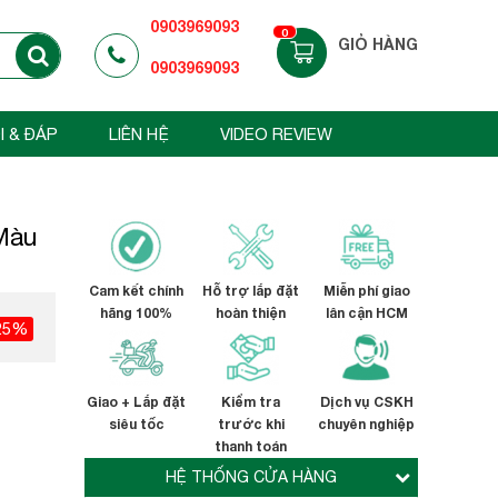
0903969093
0
GIỎ HÀNG
0903969093
I & ĐÁP
LIÊN HỆ
VIDEO REVIEW
(Màu
Cam kết chính
Hỗ trợ lắp đặt
Miễn phí giao
hãng 100%
hoàn thiện
lân cận HCM
25%
Giao + Lắp đặt
Kiểm tra
Dịch vụ CSKH
siêu tốc
trước khi
chuyên nghiệp
thanh toán
HỆ THỐNG CỬA HÀNG