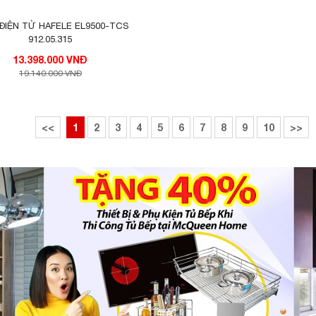
ờ)
chắc chắn sẽ khiến bạn hài lòng về chất lượng cũ
ĐIỆN TỬ HAFELE EL9500-TCS
912.05.315
13.398.000 VNĐ
19.140.000 VNĐ
<<
1
2
3
4
5
6
7
8
9
10
>>