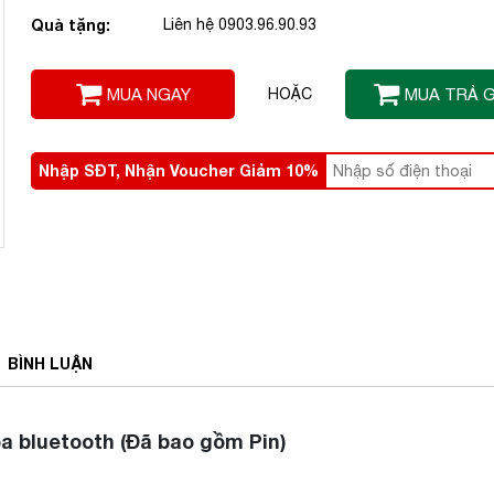
Quà tặng:
Liên hệ 0903.96.90.93
MUA NGAY
HOẶC
MUA TRẢ 
Nhập SĐT, Nhận Voucher Giảm 10%
BÌNH
LUẬN
a bluetooth (Đã bao gồm Pin)