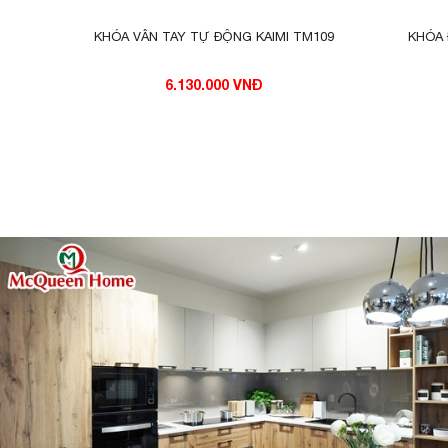
Khóa vân tay Hafele
912.20.260
(màu đen m
KHÓA VÂN TAY TỰ ĐỘNG KAIMI TM109
KHÓA 
những ưu điểm nổi trội của sản phẩm.
6.130.000 VNĐ
THÔNG SỐ KỸ THUẬT