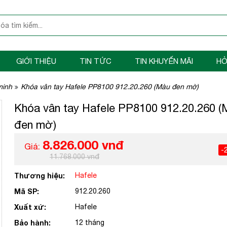
GIỚI THIỆU
TIN TỨC
TIN KHUYẾN MÃI
HỎ
minh
Khóa vân tay Hafele PP8100 912.20.260 (Màu đen mờ)
Khóa vân tay Hafele PP8100 912.20.260 
đen mờ)
8.826.000 vnđ
Giá:
-
11.768.000 vnđ
Thương hiệu:
Hafele
Mã SP:
912.20.260
Xuất xứ:
Hafele
Bảo hành:
12 tháng