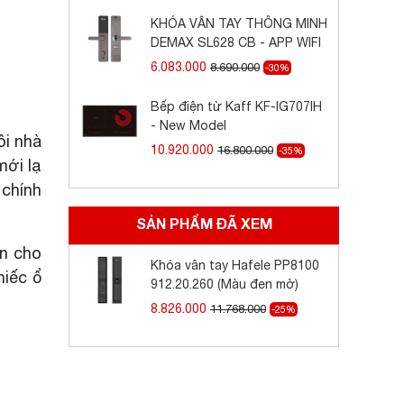
KHÓA VÂN TAY THÔNG MINH
DEMAX SL628 CB - APP WIFI
6.083.000
8.690.000
-30%
Bếp điện từ Kaff KF-IG707IH
- New Model
ôi nhà
10.920.000
16.800.000
-35%
mới lạ
 chính
SẢN PHẨM ĐÃ XEM
n cho
Khóa vân tay Hafele PP8100
hiếc ổ
912.20.260 (Màu đen mờ)
8.826.000
11.768.000
-25%