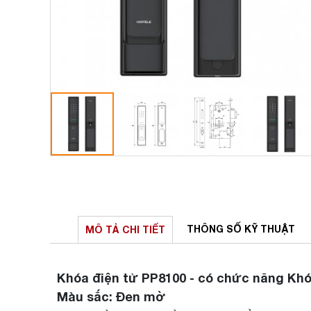
THÔNG SỐ
KỸ THUẬT
MÔ TẢ
CHI TIẾT
Khóa điện tử PP8100 - có chức năng Khó
Màu sắc: Đen mờ