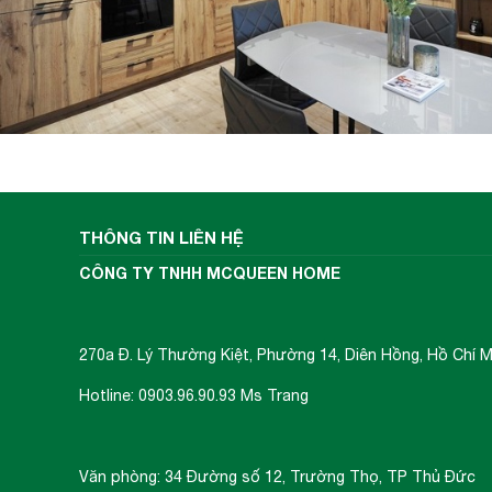
THÔNG TIN LIÊN HỆ
CÔNG TY TNHH MCQUEEN HOME
Kích thước mặt ngoài: 78.5(
Kích thước mặt trong: 78.5(
Khóa bluetooth: không giới 
270a Đ. Lý Thường Kiệt, Phường 14, Diên Hồng, Hồ Chí M
Vân tay: 100 Vân tay
Hotline: 0903.96.90.93 Ms Trang
Thẻ từ: 100 thẻ
Thông số kỹ
Mật khẩu: 1 MK chủ và 10 M
thuật
Vật liệu: Nhôm, Kẽm, Nhựa 
Văn phòng: 34 Đường số 12, Trường Thọ, TP Thủ Đức