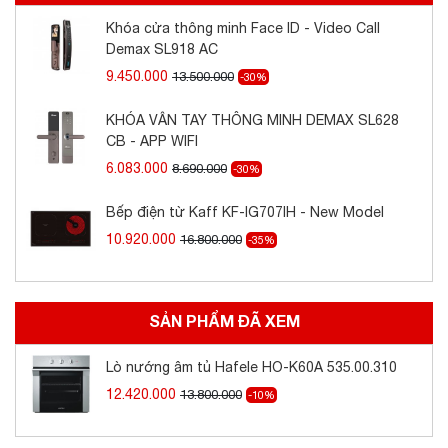
+ Chức năng tự vệ sinh bằng phương
Khóa cửa thông minh Face ID - Video Call
pháp thủy phân – H²0 Clean
Demax SL918 AC
+ Hẹn giờ
9.450.000
13.500.000
-30%
KHÓA VÂN TAY THÔNG MINH DEMAX SL628
Thông tin kỹ thuật
CB - APP WIFI
6.083.000
8.690.000
-30%
+ Tổng công suất: 2.2 KW
Bếp điện từ Kaff KF-IG707IH - New Model
+ Đèn trong lò nướng: 1 x 25 W
10.920.000
16.800.000
+ Kích thước sản phẩm: 597R x 565S x
-35%
595C mm
+ Kích thước hộc tủ: 560R x 570S x 580C
SẢN PHẨM ĐÃ XEM
mm
Lò nướng âm tủ Hafele HO-K60A 535.00.310
12.420.000
13.800.000
-10%