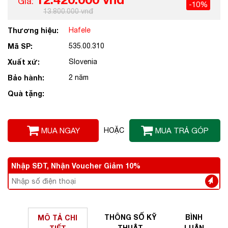
Giá:
-10%
13.800.000 vnđ
Thương hiệu:
Hafele
Mã SP:
535.00.310
Xuất xứ:
Slovenia
Bảo hành:
2 năm
Quà tặng:
MUA NGAY
HOẶC
MUA TRẢ GÓP
Nhập SĐT, Nhận Voucher Giảm 10%
THÔNG SỐ
KỸ
BÌNH
MÔ TẢ
CHI
THUẬT
LUẬN