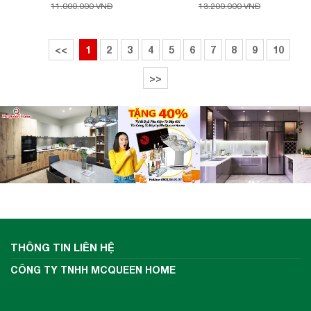
11.000.000 VNĐ
13.200.000 VNĐ
<<
1
2
3
4
5
6
7
8
9
10
>>
THÔNG TIN LIÊN HỆ
CÔNG TY TNHH MCQUEEN HOME