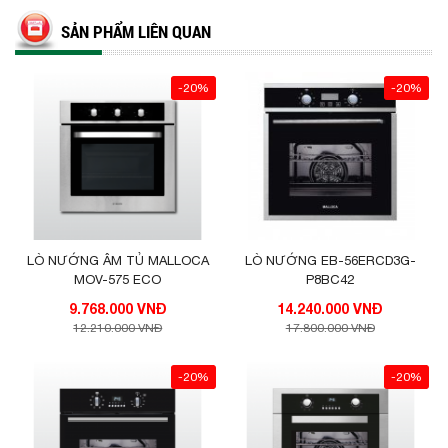
SẢN PHẨM LIÊN QUAN
-20%
-20%
LÒ NƯỚNG ÂM TỦ MALLOCA
LÒ NƯỚNG EB-56ERCD3G-
MOV-575 ECO
P8BC42
9.768.000 VNĐ
14.240.000 VNĐ
12.210.000 VNĐ
17.800.000 VNĐ
-20%
-20%