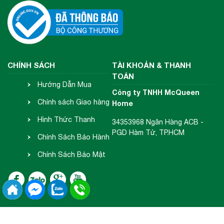
CHÍNH SÁCH
TÀI KHOẢN & THANH
TOÁN
Hướng Dẫn Mua
Công ty TNHH McQueen
Hàng
Chính sách Giao hàng
Home
- Nhận hàng
Hình Thức Thanh
34353968 Ngân Hàng ACB -
PGD Hàm Tử, TP.HCM
Toán
Chính Sách Bảo Hành
- Đổi Trả
Chính Sách Bảo Mật
Thông Tin
2018 Copyright © McQueen Home.
Đang online:
79
| Tổng truy cập: