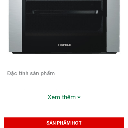
Đặc tính sản phẩm
+ 6 chương trình nướng
Xem thêm
+ Dung tích: 65 lít
+ Cửa kính 2 lớp cách nhiệt với 1 lớp phản
xạ
+ Điều khiển bằng núm vặn
SẢN PHẨM HOT