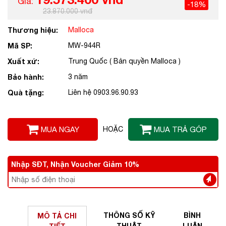
Giá:
-18%
23.870.000 vnđ
Thương hiệu:
Malloca
Mã SP:
MW-944R
Xuất xứ:
Trung Quốc ( Bản quyền Malloca )
Bảo hành:
3 năm
Quà tặng:
Liên hệ 0903.96.90.93
MUA NGAY
HOẶC
MUA TRẢ GÓP
Nhập SĐT, Nhận Voucher Giảm 10%
THÔNG SỐ
KỸ
BÌNH
MÔ TẢ
CHI
THUẬT
LUẬN