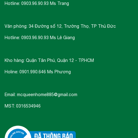
Hotline: 0903.96.90.93 Ms Trang
Mặt kính màu đen phối inox.
Kích thước lò: W595 x D568 x H455 mm.
Công suất:
Văn phòng: 34 Đường số 12, Trường Thọ, TP Thủ Đức
+ Vi sóng (Vào): 1600W
Hotline: 0903.96.90.93 Ms Lê Giang
+ Vi sóng (Ra): 900W
+ Nướng: 1700W
Kho hàng: Quận Tân Phú, Quận 12 - TP.HCM
Holine: 0901.990.646 Ms Phương
+ Đối lưu: 1650W
Dung tích: 44 lít.
Điện áp: 220-240V/50Hz.
Email: mcqueenhome885@gmail.com
Tiện ích: Hẹn giờ nấu, khóa an toàn đối với trẻ
MST: 0316534946
em, tiết kiệm năng lượng, khoang lò có đèn
halogen chiếu sáng, cửa kính sang trọng, cách
nhiệt.
Đa chức năng: 5 mức công suất vi sóng, rã