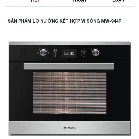
TIẾT
SẢN PHẨM LÒ NƯỚNG KẾT HỢP VI SÓNG MW-944R