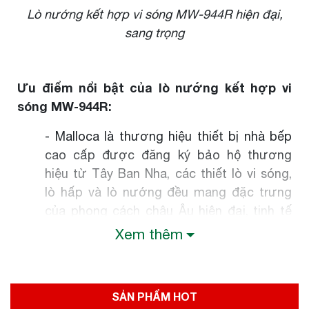
Lò nướng kết hợp vi sóng MW-944R hiện đại,
sang trọng
Ưu điểm nổi bật của lò nướng kết hợp vi
sóng MW-944R:
- Malloca là thương hiệu thiết bị nhà bếp
cao cấp được đăng ký bảo hộ thương
hiệu từ Tây Ban Nha, các thiết lò vi sóng,
lò hấp và lò nướng đều mang đặc trưng
của phong cách châu Âu hiện đại, tinh tế
với các chức năng tiện dụng, thông minh.
Xem thêm
- Thiết kế sang trọng, nhỏ gọn: thân máy
được làm từ vật liệu cao cấp thép không
gỉ sáng đẹp, bền bỉ theo thời gian kết hợp
SẢN PHẨM HOT