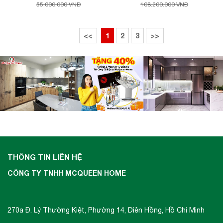
55.000.000 VNĐ
108.200.000 VNĐ
<<
1
2
3
>>
THÔNG TIN LIÊN HỆ
Kích thước lắp đặt lò nướng kết hợp vi sóng
CÔNG TY TNHH MCQUEEN HOME
MW-944R
270a Đ. Lý Thường Kiệt, Phường 14, Diên Hồng, Hồ Chí Minh
Loại lò: Lò nướng kết hợp vi sóng âm tủ.