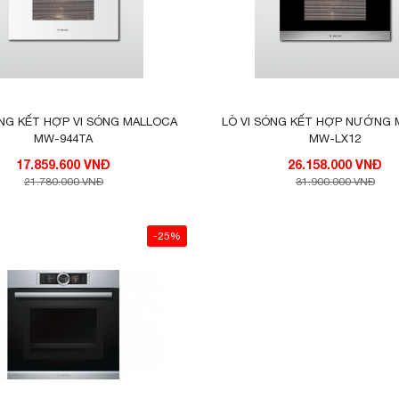
G KẾT HỢP VI SÓNG MALLOCA
LÒ VI SÓNG KẾT HỢP NƯỚNG
MW-944TA
MW-LX12
17.859.600 VNĐ
26.158.000 VNĐ
21.780.000 VNĐ
31.900.000 VNĐ
-25%