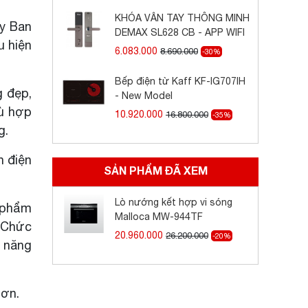
KHÓA VÂN TAY THÔNG MINH
ây Ban
DEMAX SL628 CB - APP WIFI
u hiện
6.083.000
8.690.000
-30%
Bếp điện từ Kaff KF-IG707IH
g đẹp,
- New Model
hù hợp
10.920.000
16.800.000
-35%
g.
n điện
SẢN PHẨM ĐÃ XEM
Lò nướng kết hợp vi sóng
c phẩm
Malloca MW-944TF
. Chức
20.960.000
26.200.000
-20%
 năng
hơn.