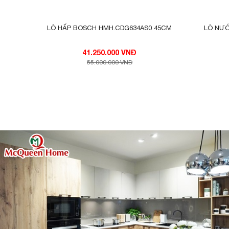
LÒ HẤP BOSCH HMH.CDG634AS0 45CM
LÒ NƯỚ
41.250.000 VNĐ
55.000.000 VNĐ
Lò nướng kết hợp lò vi só
THÔNG SỐ