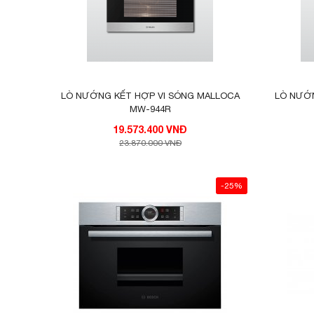
LÒ NƯỚNG KẾT HỢP VI SÓNG MALLOCA
LÒ NƯỚN
MW-944R
19.573.400 VNĐ
23.870.000 VNĐ
-25%