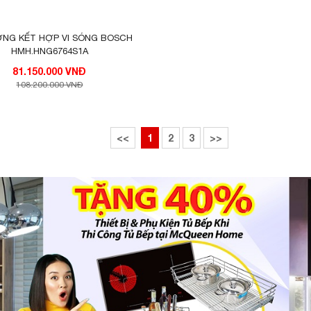
NG KẾT HỢP VI SÓNG BOSCH
HMH.HNG6764S1A
81.150.000 VNĐ
108.200.000 VNĐ
<<
1
2
3
>>
ng
là lựa chọn tối ưu cho nhà bếp của bạn.