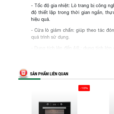
- Tốc độ gia nhiệt: Lò trang bị công n
độ thiết lập trong thời gian ngắn, t
hiệu quả.
- Cửa lò giảm chấn: giúp theo tác đó
quá trình sử dụng.
- Dung tích lên đến 44L: dung tích l
buổi tiệc, giúp tiết kiệm công sức và th
- Tiện ích thông minh đi kèm: Lò được 
hẹn giờ nấu tiện dụng, rã đông, chế độ
SẢN PHẨM LIÊN QUAN
chiếu sáng giúp dễ dàng xem hoạt độn
nhiệt giúp an toàn hơn khi nấu thức ăn
-18%