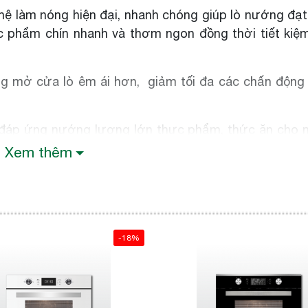
ghệ làm nóng hiện đại, nhanh chóng giúp lò nướng đạt
hực phẩm chín nhanh và thơm ngon đồng thời tiết kiệ
ng mở cửa lò êm ái hơn, giảm tối đa các chấn động
ớn đáp ứng nướng lượng lớn thực phẩm, thức ăn cho
ời gian.
Xem thêm
trang bị đầy đủ các chức năng khóa an toàn đối với t
 tiết kiệm điện năng, bên trong lò có trang bị đèn h
g của lò khi nấu. Lò sử dụng vật liệu kính cường lự
 ở nhiệt độ cao.
-18%