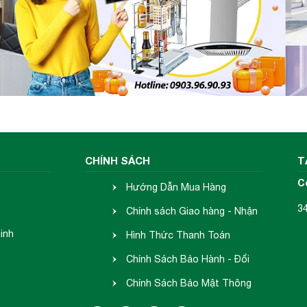
ng Malloca MW-944TF:
ới trẻ em, tiết kiệm năng lượng, khoang lò có đèn h
CHÍNH SÁCH
T
ết hợp với vi sóng.
C
Hướng Dẫn Mua Hàng
p, không gỉ.
3
Chính sách Giao hàng - Nhận
a).
inh
hàng
Hình Thức Thanh Toán
Chính Sách Bảo Hành - Đổi
Trả
Chính Sách Bảo Mật Thông
 sóng Malloca MW-944TF:
Tin