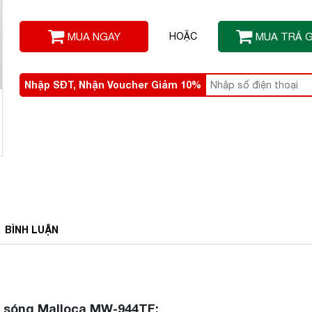
MUA NGAY
HOẶC
MUA TRẢ 
Nhập SĐT, Nhận Voucher Giảm 10%
BÌNH
LUẬN
i sóng Malloca MW-944TF: