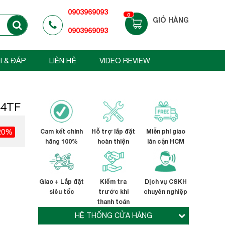
0903969093
0
GIỎ HÀNG
0903969093
I & ĐÁP
LIÊN HỆ
VIDEO REVIEW
44TF
20%
Cam kết chính
Hỗ trợ lắp đặt
Miễn phí giao
hãng 100%
hoàn thiện
lân cận HCM
Giao + Lắp đặt
Kiểm tra
Dịch vụ CSKH
siêu tốc
trước khi
chuyên nghiệp
thanh toán
HỆ THỐNG CỬA HÀNG