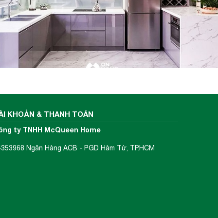
alogen
ÀI KHOẢN & THANH TOÁN
ông ty TNHH McQueen Home
4353968 Ngân Hàng ACB - PGD Hàm Tử, TP.HCM