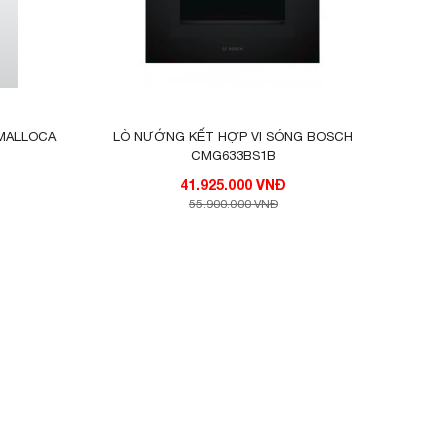
 MALLOCA
LÒ NƯỚNG KẾT HỢP VI SÓNG BOSCH
CMG633BS1B
41.925.000 VNĐ
55.900.000 VNĐ