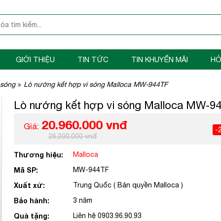
GIỚI THIỆU
TIN TỨC
TIN KHUYẾN MÃI
HỎ
 sóng
Lò nướng kết hợp vi sóng Malloca MW-944TF
Lò nướng kết hợp vi sóng Malloca MW-9
20.960.000 vnđ
Giá:
-
26.200.000 vnđ
Thương hiệu:
Malloca
Mã SP:
MW-944TF
Xuất xứ:
Trung Quốc ( Bản quyền Malloca )
Bảo hành:
3 năm
Quà tặng:
Liên hệ 0903.96.90.93