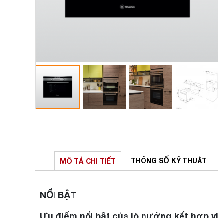
THÔNG SỐ
KỸ THUẬT
MÔ TẢ
CHI TIẾT
NỔI BẬT
Ưu điểm nổi bật của lò nướng kết hợp v