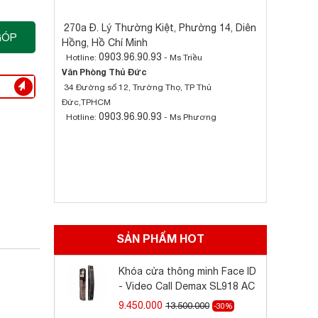
270a Đ. Lý Thường Kiệt, Phường 14, Diên
GÓP
Hồng, Hồ Chí Minh
0903.96.90.93
Hotline:
- Ms Triều
Văn Phòng Thủ Đức
34 Đường số 12, Trường Thọ, TP Thủ
Đức,TPHCM
0903.96.90.93
Hotline:
- Ms Phương
SẢN PHẨM HOT
Khóa cửa thông minh Face ID
- Video Call Demax SL918 AC
9.450.000
13.500.000
-30%