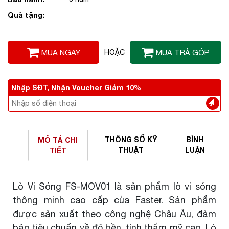
Quà tặng:
MUA NGAY
HOẶC
MUA TRẢ GÓP
Nhập SĐT, Nhận Voucher Giảm 10%
THÔNG SỐ
KỸ
BÌNH
MÔ TẢ
CHI
THUẬT
LUẬN
TIẾT
Lò Vi Sóng FS-MOV01 là sản phẩm lò vi sóng
thông minh cao cấp của Faster. Sản phẩm
được sản xuất theo công nghệ Châu Âu, đảm
bảo tiêu chuẩn về độ bền, tính thẩm mỹ cao. Lò