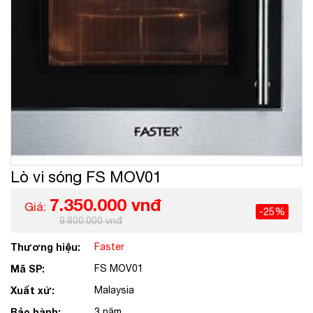
Lò vi sóng FS MOV01
7.350.000 vnđ
Giá:
-25%
9.800.000 vnđ
Thương hiệu:
Faster
Mã SP:
FS MOV01
Xuất xứ:
Malaysia
Bảo hành:
3 năm