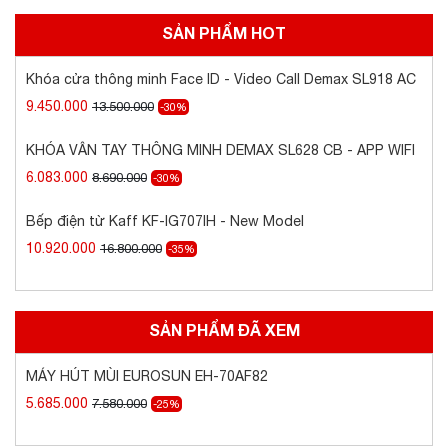
mức giá tốt nhất trên thị trường.
SẢN PHẨM HOT
Đội ngũ nhân viên và kỹ thuật có kinh nghiệm,
Khóa cửa thông minh Face ID - Video Call
tận tâm tận tình, tay nghề cao, luôn đồng hành
Demax SL918 AC
và hỗ trợ khách hàng trong suốt thời gian sử
9.450.000
13.500.000
-30%
dụng sản phẩm. Thiết bị nhà bếp Eurosun được
KHÓA VÂN TAY THÔNG MINH DEMAX SL628
bảo hành lên đến 3 năm theo quy định của nhà
CB - APP WIFI
sản xuất, hỗ trợ lắp đặt tận nơi, hỗ trợ kỹ thuật
6.083.000
8.690.000
-30%
trọn đời.
Bếp điện từ Kaff KF-IG707IH - New Model
HOTLINE/ZALO:
0903.96.90.93
10.920.000
16.800.000
-35%
SẢN PHẨM ĐÃ XEM
MÁY HÚT MÙI EUROSUN EH-70AF82
5.685.000
7.580.000
-25%