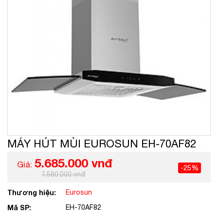
MÁY HÚT MÙI EUROSUN EH-70AF82
5.685.000 vnđ
Giá:
-25%
7.580.000 vnđ
Thương hiệu:
Eurosun
Mã SP:
EH-70AF82