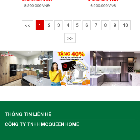
3388C2-70/ FS 3388C2-90
6.560.000 VNĐ
4.960.000 VNĐ
8.200.000 VNĐ
6.200.000 VNĐ
<<
1
2
3
4
5
6
7
8
9
10
>>
THÔNG TIN LIÊN HỆ
CÔNG TY TNHH MCQUEEN HOME