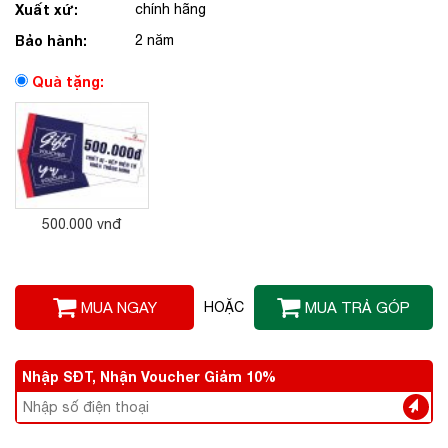
Xuất xứ:
chính hãng
Bảo hành:
2 năm
Quà tặng:
500.000 vnđ
MUA NGAY
HOẶC
MUA TRẢ GÓP
Nhập SĐT, Nhận Voucher Giảm 10%