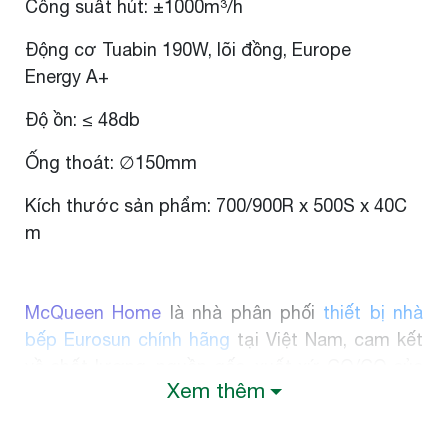
Công suất hút: ±1000m³/h
Động cơ Tuabin 190W, lõi đồng, Europe
Energy A+
Độ ồn: ≤ 48db
Ống thoát: ∅150mm
Kích thước sản phẩm: 700/900R x 500S x 40C
m
McQueen Home
là nhà phân phối
thiết bị nhà
bếp Eurosun chính hãng
tại Việt Nam, cam kết
về chất lượng, nguồn gốc, xuất xứ CO/CQ của
Xem thêm
sản phẩm, nói "KHÔNG" với hàng giả, hàng
kém chất lượng. Thiết bị nhà bếp
Eurosun được McQueen Home phân phối với