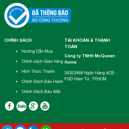
CHÍNH SÁCH
TÀI KHOẢN & THANH
TOÁN
Hướng Dẫn Mua
Công ty TNHH McQueen
Hàng
Chính sách Giao hàng
Home
- Nhận hàng
Hình Thức Thanh
34353968 Ngân Hàng ACB -
PGD Hàm Tử, TP.HCM
Toán
Chính Sách Bảo Hành
- Đổi Trả
Chính Sách Bảo Mật
Thông Tin