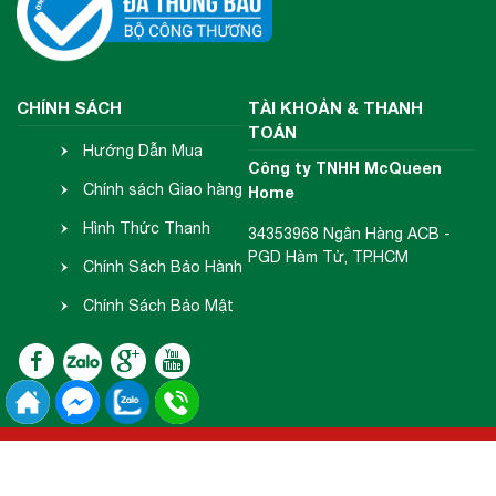
CHÍNH SÁCH
TÀI KHOẢN & THANH
TOÁN
Hướng Dẫn Mua
Công ty TNHH McQueen
Hàng
Chính sách Giao hàng
Home
- Nhận hàng
Hình Thức Thanh
34353968 Ngân Hàng ACB -
PGD Hàm Tử, TP.HCM
Toán
Chính Sách Bảo Hành
- Đổi Trả
Chính Sách Bảo Mật
Thông Tin
2018 Copyright © McQueen Home.
Đang online:
54
| Tổng truy cập:
15574928