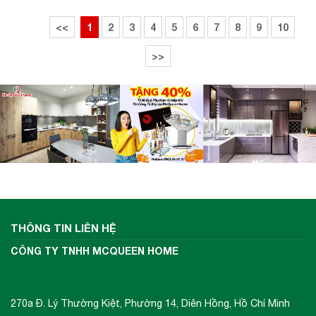
<<
1
2
3
4
5
6
7
8
9
10
>>
THÔNG TIN LIÊN HỆ
CÔNG TY TNHH MCQUEEN HOME
270a Đ. Lý Thường Kiệt, Phường 14, Diên Hồng, Hồ Chí Minh