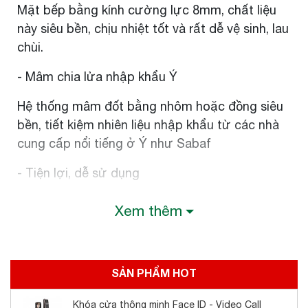
Mặt bếp bằng kính cường lực 8mm, chất liệu
này siêu bền, chịu nhiệt tốt và rất dễ vệ sinh, lau
chùi.
- Mâm chia lửa nhập khẩu Ý
Hệ thống mâm đốt bằng nhôm hoặc đồng siêu
bền, tiết kiệm nhiên liệu nhập khẩu từ các nhà
cung cấp nổi tiếng ở Ý như Sabaf
- Tiện lợi, dễ sử dụng
Hệ thống núm dễ sử dụng, được thiết kế đẹp
Xem thêm
và sang trọng. Kiềng bếp bằng gang hoặc thép
sơn tĩnh điện đa dạng đủ kiểu dáng.
- Đánh lửa bằng pin
SẢN PHẨM HOT
Hệ thống đánh lửa cải tiến, bằng cách sử dụng
Khóa cửa thông minh Face ID - Video Call