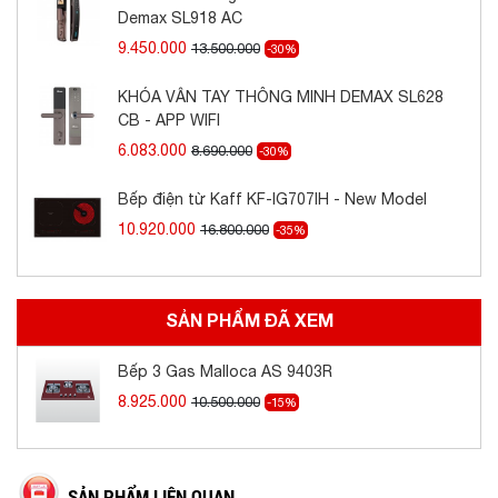
pin, tiện dụng và không lo lắng mỗi khi cúp điện.
Demax SL918 AC
9.450.000
13.500.000
-30%
- Chế độ ngắt gas an toàn
KHÓA VÂN TAY THÔNG MINH DEMAX SL628
Hệ thống van an toàn tự động ngắt gas khi gặp
CB - APP WIFI
sự cố giúp bảo vệ an toàn cho bản thân và gia
6.083.000
8.690.000
-30%
đình bạn.
Bếp điện từ Kaff KF-IG707IH - New Model
10.920.000
16.800.000
-35%
SẢN PHẨM ĐÃ XEM
Bếp 3 Gas Malloca AS 9403R
8.925.000
10.500.000
-15%
SẢN PHẨM LIÊN QUAN