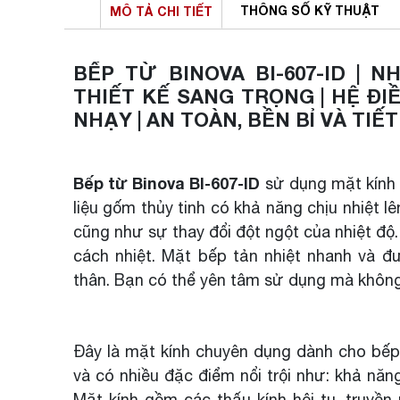
THÔNG SỐ
KỸ THUẬT
MÔ TẢ
CHI TIẾT
BẾP TỪ BINOVA BI-607-ID | 
THIẾT KẾ SANG TRỌNG | HỆ Đ
NHẠY | AN TOÀN, BỀN BỈ VÀ TIẾ
Bếp từ Binova BI-607-ID
sử dụng mặt kính 
liệu gốm thủy tinh có khả năng chịu nhiệt 
cũng như sự thay đổi đột ngột của nhiệt độ.
cách nhiệt. Mặt bếp tản nhiệt nhanh và đư
thân. Bạn có thể yên tâm sử dụng mà không 
Đây là mặt kính chuyên dụng dành cho bếp đ
và có nhiều đặc điểm nổi trội như: khả năn
Mặt kính gồm các thấu kính hội tụ, truyề