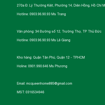
270a Đ. Lý Thường Kiệt, Phường 14, Diên Hồng, Hồ Chí M
Hotline: 0903.96.90.93 Ms Trang
Văn phòng: 34 Đường số 12, Trường Thọ, TP Thủ Đức
Hotline: 0903.96.90.93 Ms Lê Giang
Bếp từ Binova BI-607-ID
trang bị nhiều ti
Kho hàng: Quận Tân Phú, Quận 12 - TP.HCM
dàng hơn.
Holine: 0901.990.646 Ms Phương
Bếp từ Binova BI-607-ID
được tích hợp chứ
Email: mcqueenhome885@gmail.com
vùng nấu sau đó ấn nút khởi động bếp sau t
chỉ việc điều chỉnh mức công suất to nhỏ 
MST: 0316534946
thông thường. Công nghệ Inverter được áp
thay đổi công suất theo điều khiển ngay tức