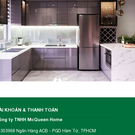
ÀI KHOẢN & THANH TOÁN
ông ty TNHH McQueen Home
4353968 Ngân Hàng ACB - PGD Hàm Tử, TP.HCM