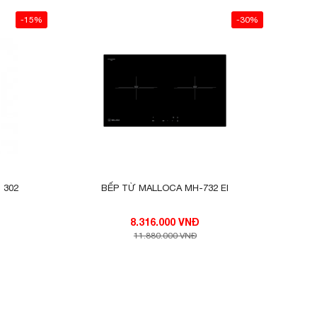
-15%
-30%
ó công
uất là
 302
BẾP TỪ MALLOCA MH-732 EI
h hoạt
ng lớn
8.316.000 VNĐ
i trợ.
11.880.000 VNĐ
0 phút