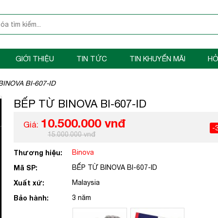
GIỚI THIỆU
TIN TỨC
TIN KHUYẾN MÃI
HỎ
BINOVA BI-607-ID
BẾP TỪ BINOVA BI-607-ID
10.500.000 vnđ
Giá:
-
15.000.000 vnđ
Thương hiệu:
Binova
Mã SP:
BẾP TỪ BINOVA BI-607-ID
Xuất xứ:
Malaysia
Bảo hành:
3 năm