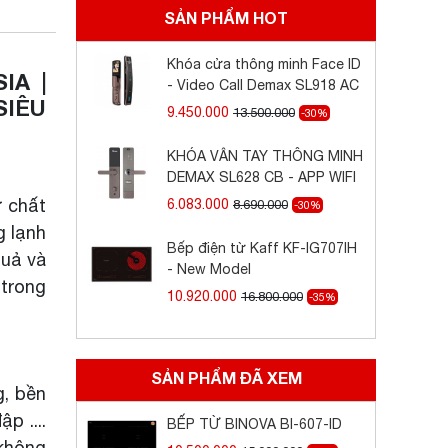
SẢN PHẨM HOT
Khóa cửa thông minh Face ID
IA |
- Video Call Demax SL918 AC
SIÊU
9.450.000
13.500.000
-30%
KHÓA VÂN TAY THÔNG MINH
DEMAX SL628 CB - APP WIFI
ừ chất
6.083.000
8.690.000
-30%
g lạnh
Bếp điện từ Kaff KF-IG707IH
quả và
- New Model
 trong
10.920.000
16.800.000
-35%
SẢN PHẨM ĐÃ XEM
g, bền
p ....
BẾP TỪ BINOVA BI-607-ID
 không