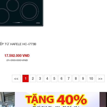
ng nghệ Inverter thông minh vượt trội giúp làm giảm
lõi từ của bếp từ. Ngoài ra công nghệ Inverter còn gi
ông làm tiêu thụ nhiều điện năng. Bếp từ Binova BI-
t tiêu thụ điện khi đun nấu, không bật tắt liên tục n
hỉnh liên tục để đảm bảo mức nhiệt tương đương bằ
ẾP TỪ HAFELE HC-I773B
g nghệ Inverter giúp tiết kiệm điện năng mà bếp v
17.592.000 VNĐ
21.990.000 VNĐ
<<
1
2
3
4
5
6
7
8
9
10
>>
a để làm chín thức ăn và dùng năng lượng cảm ứng 
 bếp gas chỉ đạt khoảng 50%. Bởi vậy, sử dụng bếp 
nấu một nửa mà còn tiết kiệm điện năng, tiết kiệm c
 của bếp từ là khả năng đun nấu cực nhanh với ngu
i đáy nồi giúp tiết kiệm thời gian đun nấu đến tối đa