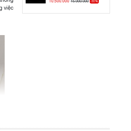
10.500.000
15.000.000
-30%
g việc