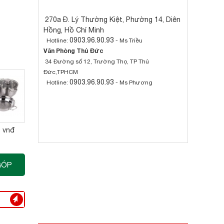
270a Đ. Lý Thường Kiệt, Phường 14, Diên
Hồng, Hồ Chí Minh
0903.96.90.93
Hotline:
- Ms Triều
Văn Phòng Thủ Đức
34 Đường số 12, Trường Thọ, TP Thủ
Đức,TPHCM
0903.96.90.93
Hotline:
- Ms Phương
0 vnđ
GÓP