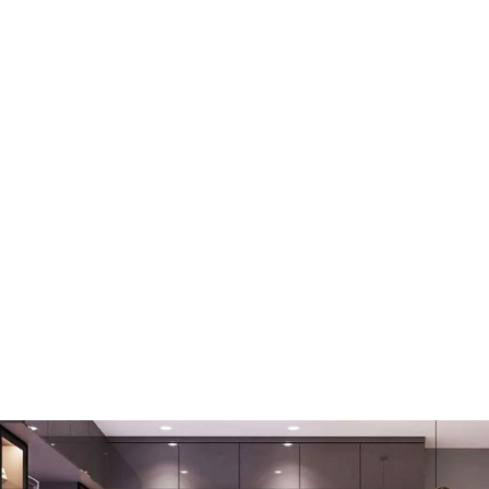
 lượng
úp bếp
607-ID
hư các
ng với
ẫn đạt
từ, vì
từ này
hi phí
yên lý
.