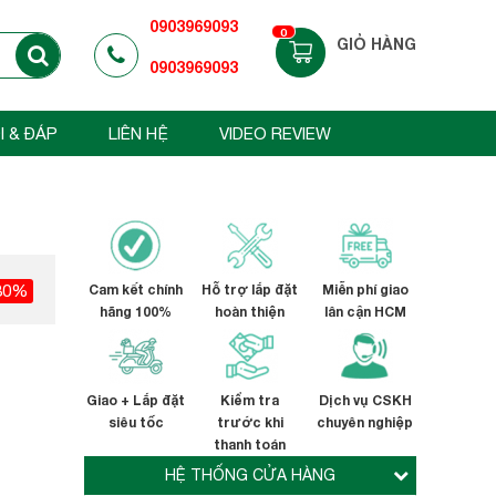
0903969093
0
GIỎ HÀNG
0903969093
I & ĐÁP
LIÊN HỆ
VIDEO REVIEW
30%
Cam kết chính
Hỗ trợ lắp đặt
Miễn phí giao
hãng 100%
hoàn thiện
lân cận HCM
Giao + Lắp đặt
Kiểm tra
Dịch vụ CSKH
siêu tốc
trước khi
chuyên nghiệp
thanh toán
HỆ THỐNG CỬA HÀNG