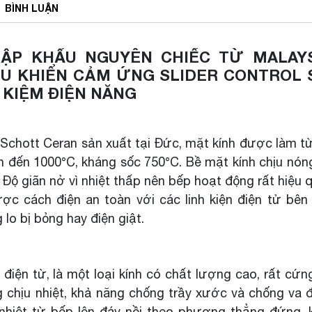
BÌNH
LUẬN
NHẬP KHẨU NGUYÊN CHIẾC TỪ MALAYS
IỀU KHIỂN CẢM ỨNG SLIDER CONTROL 
T KIỆM ĐIỆN NĂNG
Schott Ceran sản xuất tại Đức, mặt kính được làm t
lên đến 1000°C, kháng sốc 750°C. Bề mặt kính chịu nón
 Độ giãn nở vì nhiệt thấp nên bếp hoạt động rất hiệu 
ợc cách điện an toàn với các linh kiện điện tử bên
lo bị bỏng hay điện giật.
iện từ, là một loại kính có chất lượng cao, rất cứn
g chịu nhiệt, khả năng chống trầy xước và chống va đậ
n nhiệt từ bếp lên đáy nồi theo phương thẳng đứng,