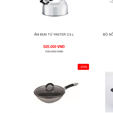
nguồn nhiệt, không lo tạo ra phản ứng khi đun nấu.
Chảo chống dính cao cấp đi kèm với lớp chống dính Xyl
mới của Mỹ, bền và khó bong tróc, không tạo ra chất đ
Bạn có thể thoải mái chế biến nhiều món ăn ngon và 
chỉ trong 1 bộ sản phẩm của Faster.
ẤM ĐUN TỪ FASTER 2.5 L
BỘ NỒ
525.000 VNĐ
700.000 VNĐ
-25%
Bộ nồi có tay cầm mềm mại và đặc biệt tinh tế, sẽ tôn 
vừa sang trọng vừa chống nóng, giảm thiểu tối đa nhiệt t
Vung bằng thủy tinh chịu lực, chịu nhiệt trong suốt, giú
thoát hơi chống đọng hơi nước hiệu quả.
Bộ nồi Faster Luxury nấu được trên tất cả các loại bếp
bát, lò nướng…Bộ nồi gọn nhẹ và nhiều chức năng, sang
trí làm đẹp thêm cho không gian bếp hiện đại của gia đì