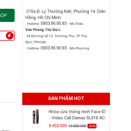
270a Đ. Lý Thường Kiệt, Phường 14, Diên
GÓP
Hồng, Hồ Chí Minh
0903.96.90.93
Hotline:
- Ms Triều
Văn Phòng Thủ Đức
34 Đường số 12, Trường Thọ, TP Thủ
Đức,TPHCM
0903.96.90.93
Hotline:
- Ms Phương
SẢN PHẨM HOT
Khóa cửa thông minh Face ID
- Video Call Demax SL918 AC
9.450.000
13.500.000
-30%