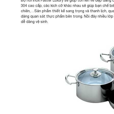
Bộ nồi inox Faster Luxury sẽ giúp tôn lên vẻ đẹp đẳng 
304 cao cấp, các kích cỡ khác nhau sẽ giúp bạn chế b
chiên,…Sản phẩm thiết kế sang trọng và thanh lịch, quai
dàng quan sát thực phẩm bên trong. Nồi đáy nhiều lớp 
dễ dàng vệ sinh.