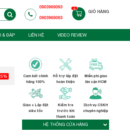
0903969093
0
GIỎ HÀNG
0903969093
I & ĐÁP
LIÊN HỆ
VIDEO REVIEW
25%
Cam kết chính
Hỗ trợ lắp đặt
Miễn phí giao
hãng 100%
hoàn thiện
lân cận HCM
Giao + Lắp đặt
Kiểm tra
Dịch vụ CSKH
siêu tốc
trước khi
chuyên nghiệp
thanh toán
HỆ THỐNG CỬA HÀNG