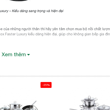
uxury – Kiểu dáng sang trọng và hiện đại
hỏe của những người thân thì hãy yên tâm chọn mua bộ nồi chất lượ
ox Faster Luxury kiểu dáng hiện đại, giúp cho không gian bếp gia đìn
Xem thêm
ấp 304, nấu được trên mọi loại bếp như bếp từ, bếp hồng ngoại, bế
n, vì vậy an toàn tuyệt đối cho sức khỏe người sử dụng. Đặc biệt, i
ống trầy xước và móp méo do va đập, vì vậy bộ nồi gia đình bạn sẽ 
-25%
t của sản phẩm nhanh và tỏa đều, giảm thiểu tối đa việc tiêu hao nă
p nấu ngon và giữ lại nguyên vẹn các giá trị dinh dưỡng của thực p
ăn ngon và giữ nhiệt tốt hơn. Bề mặt nấu không trực tiếp tiếp xúc v