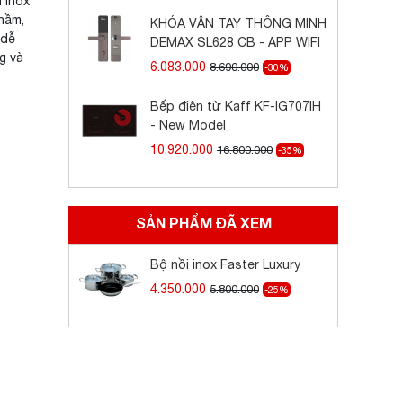
 inox
hầm,
KHÓA VÂN TAY THÔNG MINH
 dễ
DEMAX SL628 CB - APP WIFI
g và
6.083.000
8.690.000
-30%
Bếp điện từ Kaff KF-IG707IH
- New Model
10.920.000
16.800.000
-35%
SẢN PHẨM ĐÃ XEM
Bộ nồi inox Faster Luxury
4.350.000
5.800.000
-25%