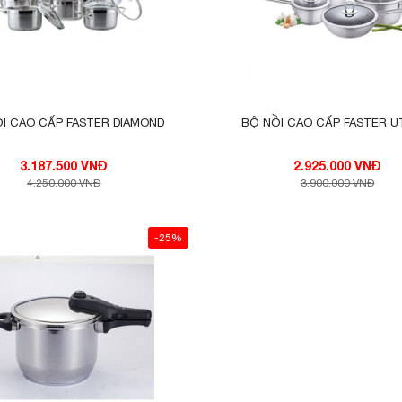
an siêu bền chống trầy xước và rất an toàn. Đây là công nghệ chốn
ộc hại trong quá trình đun nấu, đảm bảo an toàn cho người sử dụng
bổ dưỡng cho cả nhà từ những mon hấp hải sản, món chiên, món lu
I CAO CẤP FASTER DIAMOND
BỘ NỒI CAO CẤP FASTER UT
3.187.500 VNĐ
2.925.000 VNĐ
4.250.000 VNĐ
3.900.000 VNĐ
-25%
lên vẻ đẹp sang trọng cho căn bếp của bạn. Quai được thiết kế cách
ruyền từ thân nồi lên quai, an toàn khi khi đun.
p quan sát thức ăn dễ dàng trong quá trình đun nấu, giữ nhiệt tốt, c
, đặc biệt dùng tốt nhất với bếp từ. An toàn khi sử dụng trong máy
 trọng mang lại sự tiện dụng trong việc nấu nướng hằng ngày, giúp
nh bạn. Chất liêu sáng bóng, không gỉ sét, bền đẹp với thời gian.