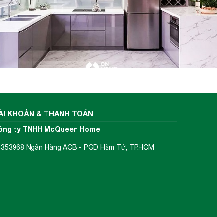
ÀI KHOẢN & THANH TOÁN
ông ty TNHH McQueen Home
4353968 Ngân Hàng ACB - PGD Hàm Tử, TP.HCM