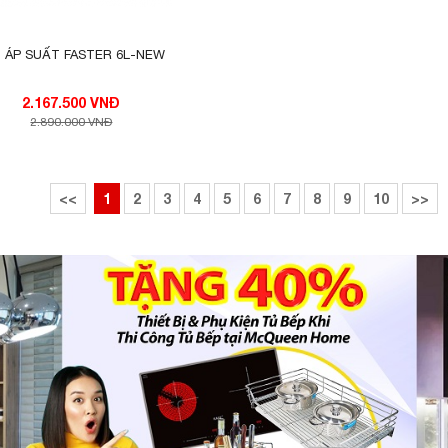
I ÁP SUẤT FASTER 6L-NEW
2.167.500 VNĐ
2.890.000 VNĐ
<<
1
2
3
4
5
6
7
8
9
10
>>