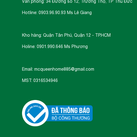
Văn phòng: 34 Đường số 12, Trường Thọ, TP Thủ Đức
Hotline: 0903.96.90.93 Ms Lê Giang
Kho hàng: Quận Tân Phú, Quận 12 - TP.HCM
Holine: 0901.990.646 Ms Phương
Email: mcqueenhome885@gmail.com
MST: 0316534946