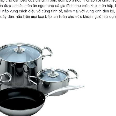
cấp cho căn bếp của gia đình bạn: gồm bộ 3 nồi, 1 chảo với chất liệu
iến được nhiều món ăn ngon cho cả gia đình như món kho, món hấp, 
 nắp vung cách điệu vô cùng tinh tế, mềm mại với vung kính tiện lợi,
dày dặn, nấu trên mọi loại bếp, an toàn cho sức khỏe người sử dụn