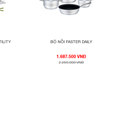
g dính
.
ộc hầm…
ILITY
BỘ NỒI FASTER DAILY
1.687.500 VNĐ
2.250.000 VNĐ
 nhiệt,
ó lỗ
 rửa
 trang