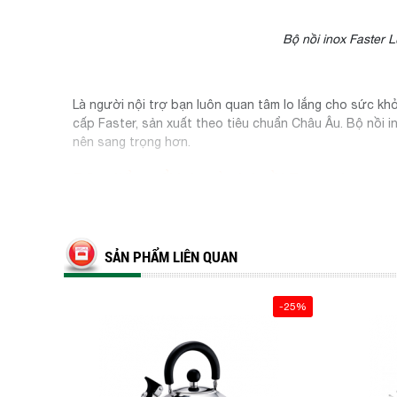
Bộ nồi inox Faster L
Là người nội trợ bạn luôn quan tâm lo lắng cho sức k
cấp Faster, sản xuất theo tiêu chuẩn Châu Âu. Bộ nồi in
nên sang trọng hơn.
Đặc điểm nổi bật của bộ nồi Faster Luxury
Bộ nồi Faster Luxury sản xuất từ chất liệu inox cao c
SẢN PHẨM LIÊN QUAN
Inox 304 dày dặn, sáng bóng, không bị gỉ sét hay ăn mò
không bị oxy hoá, chịu được nhiệt độ cao, khả năng ch
sáng bóng như mới.
-25%
Thiết kế thân nồi thẳng giúp cho khả năng hấp thụ nhiệ
lượng, làm chín đều thức ăn và không gây cháy xém, giú
Bộ nồi Faster Luxury cao cấp có đáy dày dặn, giúp nấu 