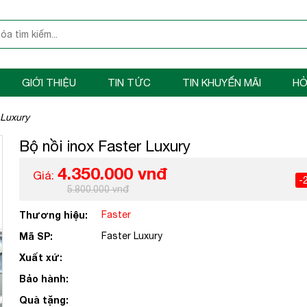
GIỚI THIỆU
TIN TỨC
TIN KHUYẾN MÃI
HỎ
 Luxury
Bộ nồi inox Faster Luxury
4.350.000 vnđ
Giá:
-
5.800.000 vnđ
Thương hiệu:
Faster
Mã SP:
Faster Luxury
Xuất xứ:
Bảo hành:
Quà tặng: