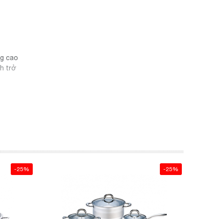
ng cao
h trở
p Gas…
nox 304
luôn
-25%
-25%
ng
hẩm.
ới