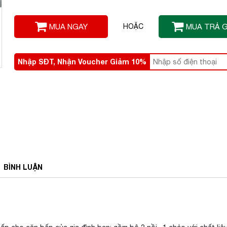
MUA NGAY
HOẶC
MUA TRẢ 
Nhập SĐT, Nhận Voucher Giảm 10%
BÌNH
LUẬN