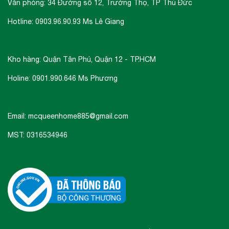
Văn phòng: 34 Đường số 12, Trường Thọ, TP Thủ Đức
gian nhà bếp. Chắc chắn không thể ngoài top
list lựa chọn của bất kỳ nhà nội trợ nào luôn
Hotline: 0903.96.90.93 Ms Lê Giang
mong muốn những điều tốt đẹp nhất cho gia
đình của mình.
Kho hàng: Quận Tân Phú, Quận 12 - TP.HCM
Holine: 0901.990.646 Ms Phương
Email: mcqueenhome885@gmail.com
MST: 0316534946