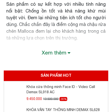
Sản phẩm có sự kết hợp với nhiều tính năng
nổi bật: Chống ồn tốt và khả năng khử mùi
tuyệt vời. Đem lại những tiện ích tốt cho người
dùng. Chắc chắn đây là điểm cộng mà chậu rửa
chén Malloca đem lại cho khách hàng trong cả
tá những lựa chọn trên thị trường.
Công nghệ tiên tiến: Sử dụng những công nghệ
Xem thêm
kỹ thuật hiện đại bậc nhất. Công nghệ trên
từng sản phẩm Malloca đã được nhiều phản
hồi tích cực của khách hàng, chắc chắn, điều
SẢN PHẨM HOT
đó sẽ mang đến dòng sản phẩm hoàn hảo trên
từng mm.
Khóa cửa thông minh Face ID - Video Call
Demax SL918 AC
Chất lượng và độ bền: Nói về độ bền thì sản
9.450.000
13.500.000
phẩm đã có chỗ đứng lâu năm trên thị trường
-30%
và tất cả những khách hàng khó tính của chúng
KHÓA VÂN TAY THÔNG MINH DEMAX SL628