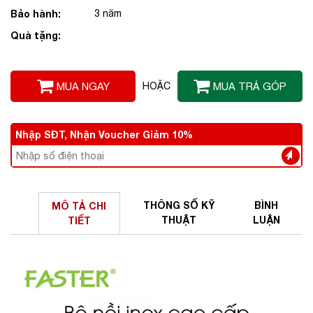
Bảo hành:
3 năm
Quà tặng:
MUA NGAY
HOẶC
MUA TRẢ GÓP
Nhập SĐT, Nhận Voucher Giảm 10%
THÔNG SỐ
KỸ
BÌNH
MÔ TẢ
CHI
THUẬT
LUẬN
TIẾT