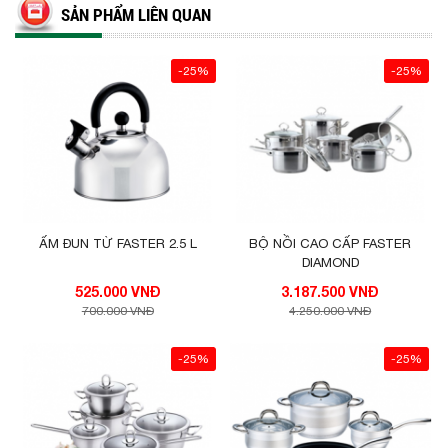
SẢN PHẨM LIÊN QUAN
-25%
-25%
ẤM ĐUN TỪ FASTER 2.5 L
BỘ NỒI CAO CẤP FASTER
DIAMOND
525.000 VNĐ
3.187.500 VNĐ
700.000 VNĐ
4.250.000 VNĐ
-25%
-25%