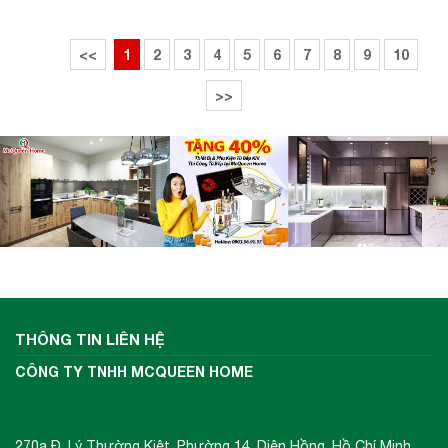
<<
1
2
3
4
5
6
7
8
9
10
>>
THÔNG TIN LIÊN HỆ
CÔNG TY TNHH MCQUEEN HOME
270a Đ. Lý Thường Kiệt, Phường 14, Diên Hồng, Hồ Chí Minh