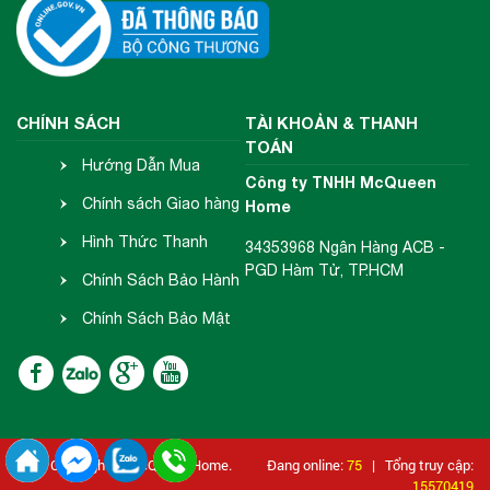
CHÍNH SÁCH
TÀI KHOẢN & THANH
TOÁN
Hướng Dẫn Mua
Công ty TNHH McQueen
Hàng
Chính sách Giao hàng
Home
- Nhận hàng
Hình Thức Thanh
34353968 Ngân Hàng ACB -
PGD Hàm Tử, TP.HCM
Toán
Chính Sách Bảo Hành
- Đổi Trả
Chính Sách Bảo Mật
Thông Tin
2018 Copyright © McQueen Home.
Đang online:
75
| Tổng truy cập:
15570419