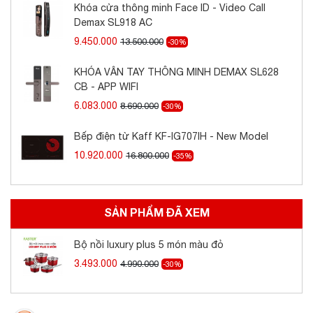
Khóa cửa thông minh Face ID - Video Call
Demax SL918 AC
9.450.000
13.500.000
-30%
KHÓA VÂN TAY THÔNG MINH DEMAX SL628
CB - APP WIFI
6.083.000
8.690.000
-30%
Bếp điện từ Kaff KF-IG707IH - New Model
10.920.000
16.800.000
-35%
SẢN PHẨM ĐÃ XEM
Bộ nồi luxury plus 5 món màu đỏ
3.493.000
4.990.000
-30%