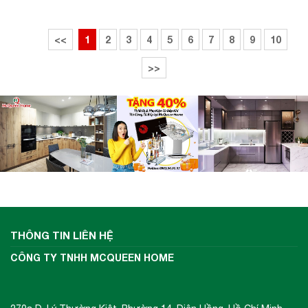
– Nhiệt độ cửa kính tối đa: 40ºC
<<
1
2
3
4
5
6
7
8
9
10
– Quạt làm mát bên trong
>>
– Nút khởi động
– Cửa đóng êm
THÔNG SỐ CỦA HAFELE HO-T60A
– Kích thước : 597R x 565S x 595C mm
– Kích thước hộc tủ: 560R x 570S x 580C
THÔNG TIN LIÊN HỆ
mm
CÔNG TY TNHH MCQUEEN HOME
– Công suất: 3.3 kW