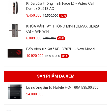
Khóa cửa thông minh Face ID - Video Call
Giữ ấm thực phẩm
Demax SL918 AC
Làm sạch thủy phân
9.450.000
13.500.000
-30%
Đèn trong lò
KHÓA VÂN TAY THÔNG MINH DEMAX SL628
CB - APP WIFI
6.083.000
8.690.000
-30%
Bếp điện từ Kaff KF-IG707IH - New Model
10.920.000
16.800.000
-35%
SẢN PHẨM ĐÃ XEM
Lò nướng âm tủ Hafele HO-T60A 535.00.300
24.000.000