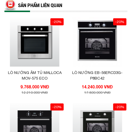
SẢN PHẨM LIÊN QUAN
-20%
-20%
TÍNH NĂNG CỦA LÒ NƯỚNG HAFELE HO-
T60A
– Dung tích: 66L
LÒ NƯỚNG ÂM TỦ MALLOCA
LÒ NƯỚNG EB-56ERCD3G-
MOV-575 ECO
P8BC42
– Điều khiển cảm ứng hoàn toàn
9.768.000 VNĐ
14.240.000 VNĐ
12.210.000 VNĐ
17.800.000 VNĐ
– 4 tầng để khay
-20%
-20%
– 1 khay dạng telescopic kéo ra được