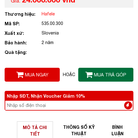
Giá:
Thương hiệu:
Hafele
Mã SP:
535.00.300
Xuất xứ:
Slovenia
Bảo hành:
2 năm
Quà tặng:
MUA NGAY
HOẶC
MUA TRẢ GÓP
Nhập SĐT, Nhận Voucher Giảm 10%
THÔNG SỐ
KỸ
BÌNH
MÔ TẢ
CHI
THUẬT
LUẬN
TIẾT