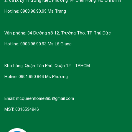
– chiều dài dây điện: 120cm
270a Đ. Lý Thường Kiệt, Phường 14, Diên Hồng, Hồ Chí Minh
Hotline: 0903.96.90.93 Ms Trang
– Nhãn năng lượng: A
Văn phòng: 34 Đường số 12, Trường Thọ, TP Thủ Đức
Hotline: 0903.96.90.93 Ms Lê Giang
Kho hàng: Quận Tân Phú, Quận 12 - TP.HCM
Holine: 0901.990.646 Ms Phương
Email: mcqueenhome885@gmail.com
MST: 0316534946