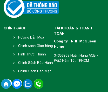
CHÍNH SÁCH
TÀI KHOẢN & THANH
TOÁN
Hướng Dẫn Mua
Công ty TNHH McQueen
Hàng
Chính sách Giao hàng
Home
- Nhận hàng
Hình Thức Thanh
34353968 Ngân Hàng ACB -
PGD Hàm Tử, TP.HCM
Toán
Chính Sách Bảo Hành
- Đổi Trả
Chính Sách Bảo Mật
Thông Tin
2018 Copyright © McQueen Home.
Đang online:
111
| Tổng truy cập:
15588370