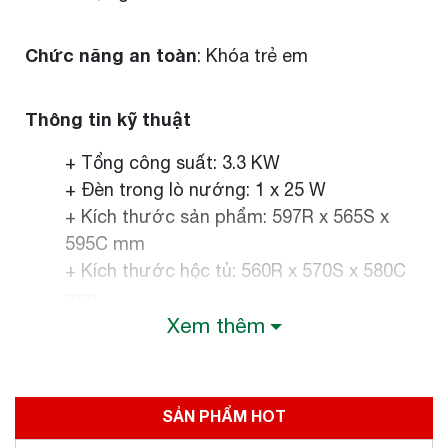
Chức năng an toàn
: Khóa trẻ em
Thông tin kỹ thuật
+ Tổng công suất: 3.3 KW
+ Đèn trong lò nướng: 1 x 25 W
+ Kích thước sản phẩm: 597R x 565S x
595C mm
+ Kích thước hộc tủ: 560R x 570S x 580C
mm
Xem thêm
Lò nướng Hafele T-60A có 4 chức năng đặc
biệt:
SẢN PHẨM HOT
Ra nhiệt nhanh