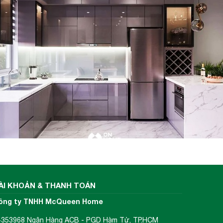
ÀI KHOẢN & THANH TOÁN
ông ty TNHH McQueen Home
4353968 Ngân Hàng ACB - PGD Hàm Tử, TP.HCM