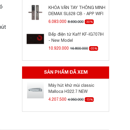
có
KHÓA VÂN TAY THÔNG MINH
DEMAX SL628 CB - APP WIFI
6.083.000
8.690.000
-30%
hút
Bếp điện từ Kaff KF-IG707IH
- New Model
10.920.000
16.800.000
-35%
SẢN PHẨM ĐÃ XEM
Máy hút khử mùi classic
Malloca H322.7 NEW
4.207.500
4.950.000
-15%