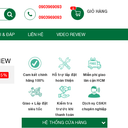
0903969093
0
GIỎ HÀNG
0903969093
I & ĐÁP
LIÊN HỆ
VIDEO REVIEW
 NEW
15%
Cam kết chính
Hỗ trợ lắp đặt
Miễn phí giao
hãng 100%
hoàn thiện
lân cận HCM
Giao + Lắp đặt
Kiểm tra
Dịch vụ CSKH
siêu tốc
trước khi
chuyên nghiệp
thanh toán
HỆ THỐNG CỬA HÀNG