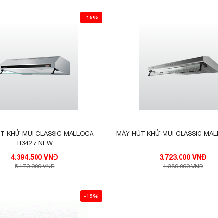
-15%
T KHỬ MÙI CLASSIC MALLOCA
MÁY HÚT KHỬ MÙI CLASSIC MAL
H342.7 NEW
4.394.500 VNĐ
3.723.000 VNĐ
5.170.000 VNĐ
4.380.000 VNĐ
-15%