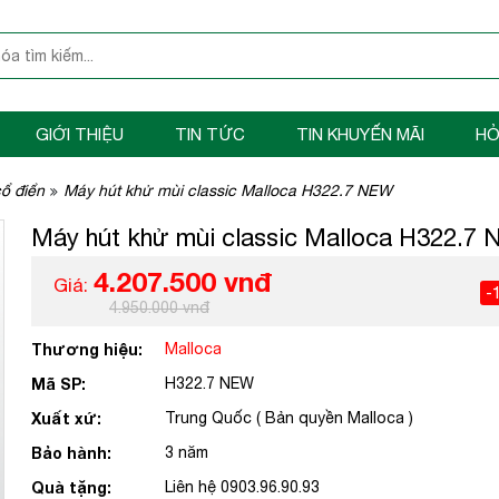
GIỚI THIỆU
TIN TỨC
TIN KHUYẾN MÃI
HỎ
ổ điển
Máy hút khử mùi classic Malloca H322.7 NEW
Máy hút khử mùi classic Malloca H322.7
4.207.500 vnđ
Giá:
-
4.950.000 vnđ
Thương hiệu:
Malloca
Mã SP:
H322.7 NEW
Xuất xứ:
Trung Quốc ( Bản quyền Malloca )
Bảo hành:
3 năm
Quà tặng:
Liên hệ 0903.96.90.93