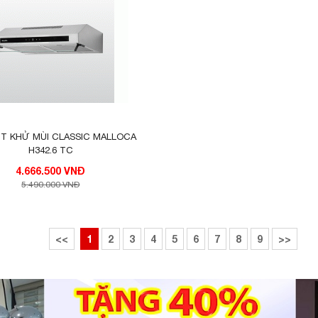
T KHỬ MÙI CLASSIC MALLOCA
H342.6 TC
4.666.500 VNĐ
5.490.000 VNĐ
<<
1
2
3
4
5
6
7
8
9
>>