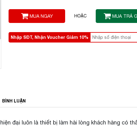
MUA NGAY
HOẶC
MUA TRẢ 
Nhập SĐT, Nhận Voucher Giảm 10%
BÌNH
LUẬN
hiện đại luôn là thiết bị làm hài lòng khách hàng có t