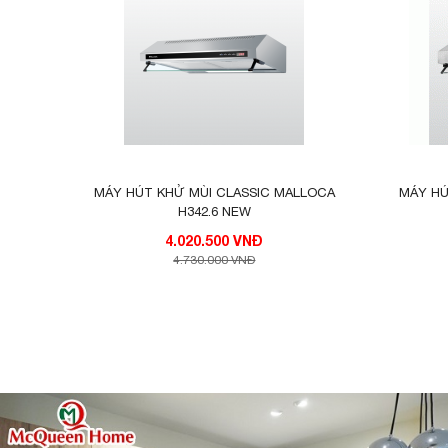
MÁY HÚT KHỬ MÙI CLASSIC MALLOCA
MÁY HÚ
H342.6 NEW
4.020.500 VNĐ
4.730.000 VNĐ