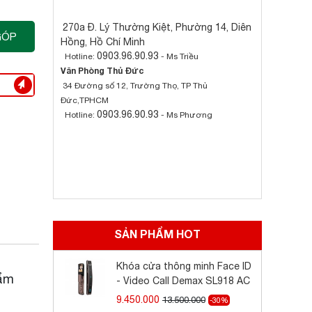
270a Đ. Lý Thường Kiệt, Phường 14, Diên
GÓP
Hồng, Hồ Chí Minh
0903.96.90.93
Hotline:
- Ms Triều
Văn Phòng Thủ Đức
34 Đường số 12, Trường Thọ, TP Thủ
Đức,TPHCM
0903.96.90.93
Hotline:
- Ms Phương
SẢN PHẨM HOT
Khóa cửa thông minh Face ID
hẩm
- Video Call Demax SL918 AC
9.450.000
13.500.000
-30%