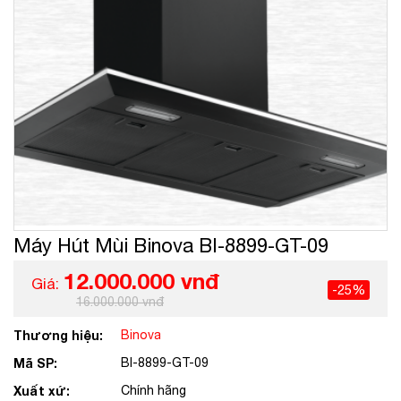
Máy Hút Mùi Binova BI-8899-GT-09
12.000.000 vnđ
Giá:
-25%
16.000.000 vnđ
Thương hiệu:
Binova
Mã SP:
BI-8899-GT-09
Xuất xứ:
Chính hãng