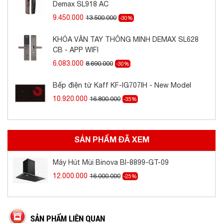
Demax SL918 AC
9.450.000
13.500.000
-30%
KHÓA VÂN TAY THÔNG MINH DEMAX SL628
CB - APP WIFI
6.083.000
8.690.000
-30%
Bếp điện từ Kaff KF-IG707IH - New Model
10.920.000
16.800.000
-35%
SẢN PHẨM ĐÃ XEM
Máy Hút Mùi Binova BI-8899-GT-09
12.000.000
16.000.000
-25%
SẢN PHẨM LIÊN QUAN