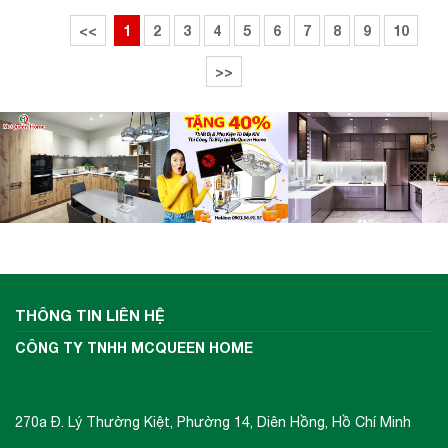
<<
1
2
3
4
5
6
7
8
9
10
>>
THÔNG TIN LIÊN HỆ
CÔNG TY TNHH MCQUEEN HOME
270a Đ. Lý Thường Kiệt, Phường 14, Diên Hồng, Hồ Chí Minh