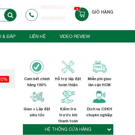
0903969093
0
GIỎ HÀNG
0903969093
I & ĐÁP
LIÊN HỆ
VIDEO REVIEW
20%
Cam kết chính
Hỗ trợ lắp đặt
Miễn phí giao
hãng 100%
hoàn thiện
lân cận HCM
Giao + Lắp đặt
Kiểm tra
Dịch vụ CSKH
siêu tốc
trước khi
chuyên nghiệp
thanh toán
HỆ THỐNG CỬA HÀNG