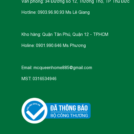
Văn phòng: 34 Đường số 12, Trường Thọ, TP Thủ Đức
Hotline: 0903.96.90.93 Ms Lê Giang
Kho hàng: Quận Tân Phú, Quận 12 - TP.HCM
Holine: 0901.990.646 Ms Phương
Email: mcqueenhome885@gmail.com
MST: 0316534946