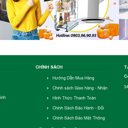
rên thì có thể khẳng định sản phẩm chậu rửa chén M
ững nhà nội trợ, những người chủ của không gian nh
họn của bất kỳ nhà nội trợ nào luôn mong muốn nhữn
CHÍNH SÁCH
T
C
Hướng Dẫn Mua Hàng
3
Chính sách Giao hàng - Nhận
inh
hàng
Hình Thức Thanh Toán
Chính Sách Bảo Hành - Đổi
Trả
Chính Sách Bảo Mật Thông
Tin