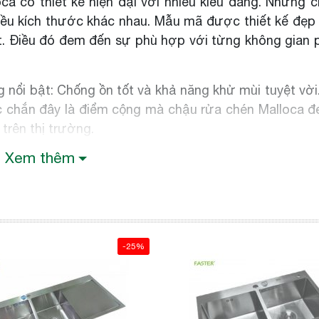
 có thiết kế hiện đại với nhiều kiểu dáng. Những ch
hiều kích thước khác nhau. Mẫu mã được thiết kế đẹp
ết. Điều đó đem đến sự phù hợp với từng không gian
 nổi bật: Chống ồn tốt và khả năng khử mùi tuyệt vờ
ắc chắn đây là điểm cộng mà chậu rửa chén Malloca đ
trên thị trường.
Xem thêm
nghệ kỹ thuật hiện đại bậc nhất. Công nghệ trên từ
 cực của khách hàng, chắc chắn, điều đó sẽ mang đế
ản phẩm đã có chỗ đứng lâu năm trên thị trường và 
u biết điều đó. Chậu rửa chén có chất liệu đá có tu
-25%
ẩm không bị ảnh hưởng nhiều bởi những chất hóa học