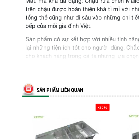
Mẫu mã khá đa dạng: Chậu rửa chén Malloca
trên chậu được hoàn thiện khá tỉ mỉ với n
tổng thể cũng như đi sâu vào những chi ti
bếp của mỗi gia đình Việt.
Sản phẩm có sự kết hợp với nhiều tính năng
lại những tiện ích tốt cho người dùng. Ch
cho khách hàng trong cả tá những lựa chọn 
Công nghệ tiên tiến: Sử dụng những công 
phẩm Malloca đã được nhiều phản hồi tích
sản phẩm hoàn hảo trên từng mm.
SẢN PHẨM LIÊN QUAN
Chất lượng và độ bền: Nói về độ bền thì s
những khách hàng khó tính của chúng ta đề
-25%
trung bình lên đến trên 10 năm, vì sản ph
nước rửa chén.