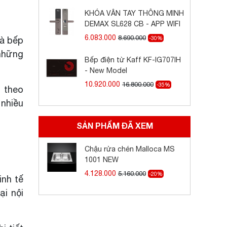
KHÓA VÂN TAY THÔNG MINH
DEMAX SL628 CB - APP WIFI
6.083.000
8.690.000
hà bếp
-30%
những
Bếp điện từ Kaff KF-IG707IH
- New Model
10.920.000
16.800.000
-35%
 theo
 nhiều
SẢN PHẨM ĐÃ XEM
Chậu rửa chén Malloca MS
1001 NEW
4.128.000
5.160.000
-20%
inh tế
ại nội