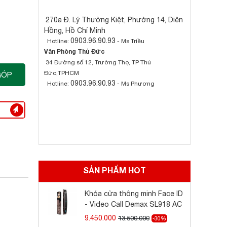
270a Đ. Lý Thường Kiệt, Phường 14, Diên
Hồng, Hồ Chí Minh
0903.96.90.93
Hotline:
- Ms Triều
Văn Phòng Thủ Đức
34 Đường số 12, Trường Thọ, TP Thủ
Đức,TPHCM
GÓP
0903.96.90.93
Hotline:
- Ms Phương
SẢN PHẨM HOT
Khóa cửa thông minh Face ID
- Video Call Demax SL918 AC
9.450.000
13.500.000
-30%