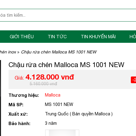
GIỚI THIỆU
TIN TỨC
TIN KHUYẾN MÃI
HỎ
hén inox
Chậu rửa chén Malloca MS 1001 NEW
Chậu rửa chén Malloca MS 1001 NEW
4.128.000 vnđ
Giá:
-
5.160.000 vnđ
Thương hiệu:
Malloca
Mã SP:
MS 1001 NEW
Xuất xứ:
Trung Quốc ( Bản quyền Malloca )
Bảo hành:
3 năm