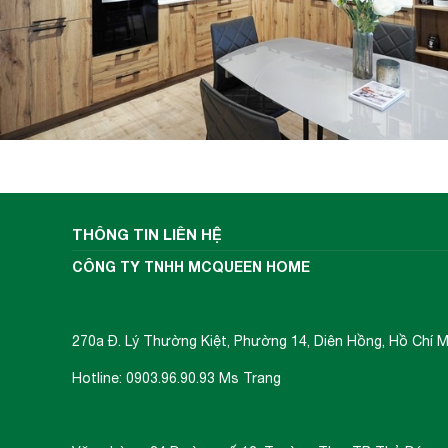
- Xuất xứ: China
Với những thông số và đặc tính kỹ thuật t
MS 1001 New là lựa chọn tuyệt vời cho nh
Chắc chắn không thể ngoài top list lựa c
tốt đẹp nhất cho gia đình của mình.
HOTLINE/ZALO:
0903.96.90.93
THÔNG TIN LIÊN HỆ
CÔNG TY TNHH MCQUEEN HOME
270a Đ. Lý Thường Kiệt, Phường 14, Diên Hồng, Hồ Chí M
Hotline: 0903.96.90.93 Ms Trang