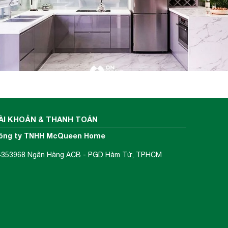
alloca
à bếp.
g điều
ÀI KHOẢN & THANH TOÁN
ông ty TNHH McQueen Home
4353968 Ngân Hàng ACB - PGD Hàm Tử, TP.HCM