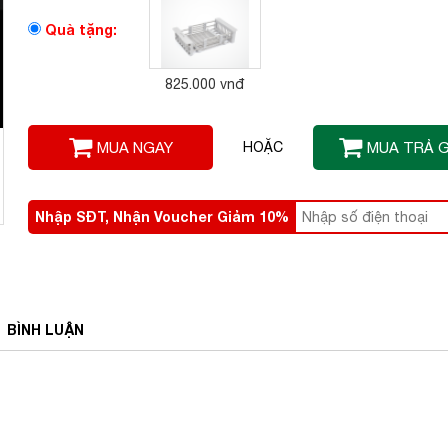
Quà tặng:
825.000 vnđ
MUA NGAY
HOẶC
MUA TRẢ 
Nhập SĐT, Nhận Voucher Giảm 10%
BÌNH
LUẬN