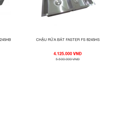
 FS 8245HB
CHẬU RỬA BÁT FASTER FS 8245HS
4.125.000 VNĐ
m làm
5.500.000 VNĐ
y cũng
đó đem
 trong
 người
ng cho
ng bán