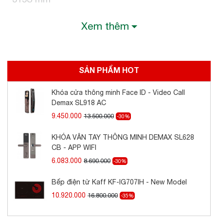
Xem thêm
SẢN PHẨM HOT
Khóa cửa thông minh Face ID - Video Call
Demax SL918 AC
9.450.000
13.500.000
-30%
KHÓA VÂN TAY THÔNG MINH DEMAX SL628
CB - APP WIFI
6.083.000
8.690.000
-30%
Bếp điện từ Kaff KF-IG707IH - New Model
10.920.000
16.800.000
-35%