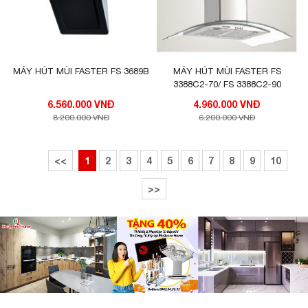
MÁY HÚT MÙI FASTER FS 3689B
MÁY HÚT MÙI FASTER FS
3388C2-70/ FS 3388C2-90
6.560.000 VNĐ
4.960.000 VNĐ
8.200.000 VNĐ
6.200.000 VNĐ
<<
1
2
3
4
5
6
7
8
9
10
>>