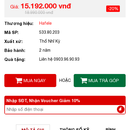
15.192.000 vnđ
Giá:
-20%
18.990.000 vnđ
Thương hiệu:
Hafele
Mã SP:
533.80.203
Xuất xứ:
Thổ Nhĩ Kỳ
Bảo hành:
2 năm
Quà tặng:
Liên hệ 0903.96.90.93
MUA NGAY
HOẶC
MUA TRẢ GÓP
Nhập SĐT, Nhận Voucher Giảm 10%
THÔNG SỐ
KỸ
BÌNH