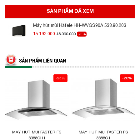
SẢN PHẨM ĐÃ XEM
Máy hút mùi Häfele HH-WVGS90A 533.80.203
15.192.000
18.990.000
-20%
SẢN PHẨM LIÊN QUAN
-25%
-20%
MÁY HÚT MÙI FASTER FS
MÁY HÚT MÙI FASTER FS
3388CH1
3388C1