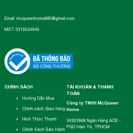
Email: mcqueenhome885@gmail.com
MST: 0316534946
CHÍNH SÁCH
TÀI KHOẢN & THANH
TOÁN
Hướng Dẫn Mua
Công ty TNHH McQueen
Hàng
Chính sách Giao hàng
Home
- Nhận hàng
Hình Thức Thanh
34353968 Ngân Hàng ACB -
PGD Hàm Tử, TP.HCM
Toán
Chính Sách Bảo Hành