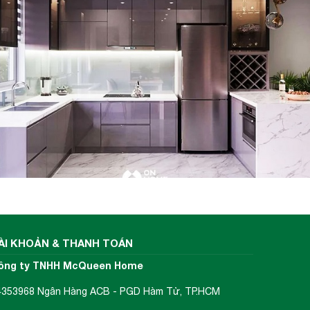
ÀI KHOẢN & THANH TOÁN
ông ty TNHH McQueen Home
4353968 Ngân Hàng ACB - PGD Hàm Tử, TP.HCM