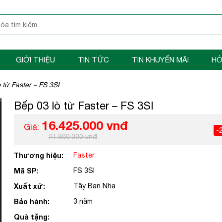
GIỚI THIỆU
TIN TỨC
TIN KHUYẾN MÃI
HỎ
 từ Faster – FS 3SI
Bếp 03 lò từ Faster – FS 3SI
16.425.000 vnđ
Giá:
-
21.900.000 vnđ
Thương hiệu:
Faster
Mã SP:
FS 3SI
Xuất xứ:
Tây Ban Nha
Bảo hành:
3 năm
Quà tặng: