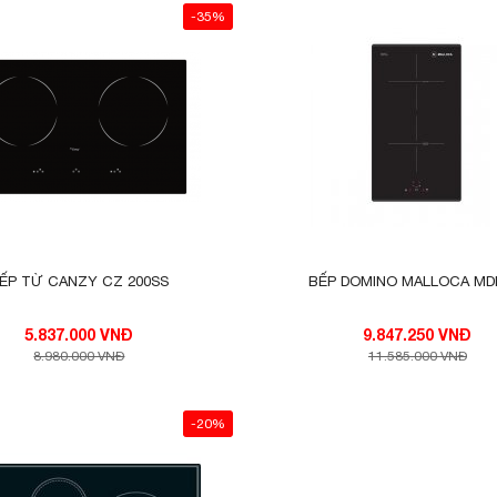
-35%
ẾP TỪ CANZY CZ 200SS
BẾP DOMINO MALLOCA MDI
5.837.000 VNĐ
9.847.250 VNĐ
8.980.000 VNĐ
11.585.000 VNĐ
-20%