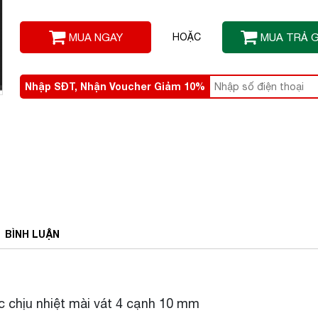
MUA NGAY
HOẶC
MUA TRẢ 
Nhập SĐT, Nhận Voucher Giảm 10%
BÌNH
LUẬN
c chịu nhiệt mài vát 4 cạnh 10 mm