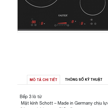
THÔNG SỐ
KỸ THUẬT
MÔ TẢ
CHI TIẾT
Bếp 3 lò từ
Mặt kính Schott – Made in Germany chịu lự