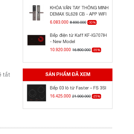
KHÓA VÂN TAY THÔNG MINH
DEMAX SL628 CB - APP WIFI
6.083.000
8.690.000
-30%
Bếp điện từ Kaff KF-IG707IH
- New Model
10.920.000
16.800.000
-35%
SẢN PHẨM ĐÃ XEM
 tắt
Bếp 03 lò từ Faster – FS 3SI
16.425.000
21.900.000
-25%