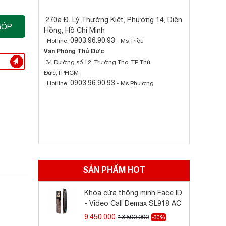
270a Đ. Lý Thường Kiệt, Phường 14, Diên
GÓP
Hồng, Hồ Chí Minh
0903.96.90.93
Hotline:
- Ms Triều
Văn Phòng Thủ Đức
34 Đường số 12, Trường Thọ, TP Thủ
Đức,TPHCM
0903.96.90.93
Hotline:
- Ms Phương
SẢN PHẨM HOT
Khóa cửa thông minh Face ID
- Video Call Demax SL918 AC
9.450.000
13.500.000
-30%