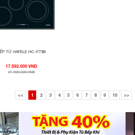
ẾP TỪ HAFELE HC-I773B
17.592.000 VNĐ
21.990.000 VNĐ
<<
1
2
3
4
5
6
7
8
9
10
>>