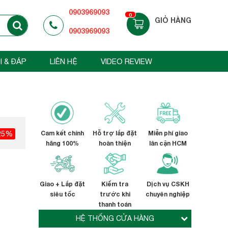
0903969093
0
GIỎ HÀNG
0903969093
I & ĐÁP
LIÊN HỆ
VIDEO REVIEW
25%
Cam kết chính
Hỗ trợ lắp đặt
Miễn phí giao
hãng 100%
hoàn thiện
lân cận HCM
Giao + Lắp đặt
Kiểm tra
Dịch vụ CSKH
siêu tốc
trước khi
chuyên nghiệp
thanh toán
HỆ THỐNG CỬA HÀNG