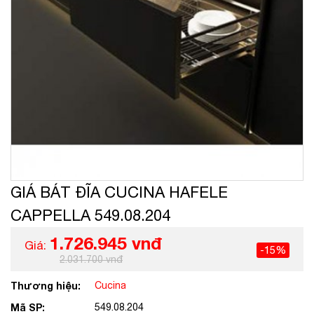
GIÁ BÁT ĐĨA CUCINA HAFELE
CAPPELLA 549.08.204
1.726.945 vnđ
Giá:
-15%
2.031.700 vnđ
Thương hiệu:
Cucina
Mã SP:
549.08.204