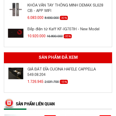
bas hậu cho ray trượt, 2 bas giữ ray, 12 ốc lắp
KHÓA VÂN TAY THÔNG MINH DEMAX SL628
đặt.
CB - APP WIFI
6.083.000
8.690.000
-30%
THÔNG SỐ
Bếp điện từ Kaff KF-IG707IH - New Model
+ Chiều rộng cửa phủ bì: 600-700-750-800-900
10.920.000
16.800.000
-35%
mm
+ Chiều sâu tối thiểu 500 mm
SẢN PHẨM ĐÃ XEM
+ Chiều cao rổ: 195 mm
GIÁ BÁT ĐĨA CUCINA HAFELE CAPPELLA
549.08.204
1.726.945
2.031.700
-15%
BẢNG MÃ CỦA GIÁ BÁT ĐĨA CUCINA HAFELE
CAPPELLA
SẢN PHẨM LIÊN QUAN
Vật liệu
Chiều
Chiều
Kích thước
hoàn
rộng
Mã số
Giá lẻ