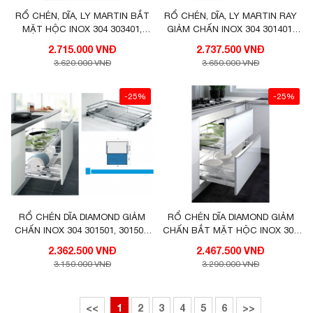
RỔ CHÉN, DĨA, LY MARTIN BẮT
RỔ CHÉN, DĨA, LY MARTIN RAY
MẶT HỘC INOX 304 303401,
GIẢM CHẤN INOX 304 301401,
303402, 303404, 303405 HIGOLD
301402, 301403, 301404, 301405
2.715.000 VNĐ
2.737.500 VNĐ
HIGOLD
3.620.000 VNĐ
3.650.000 VNĐ
-25%
-25%
RỔ CHÉN DĨA DIAMOND GIẢM
RỔ CHÉN DĨA DIAMOND GIẢM
CHẤN INOX 304 301501, 301502,
CHẤN BẮT MẶT HỘC INOX 304
301504, 301505 HIGOLD
303502, 303504, 303505 HIGOLD
2.362.500 VNĐ
2.467.500 VNĐ
3.150.000 VNĐ
3.290.000 VNĐ
<<
1
2
3
4
5
6
>>