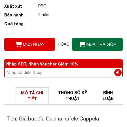
Xuất xứ:
PRC
Bảo hành:
2 năm
Quà tặng:
MUA NGAY
HOẶC
MUA TRẢ GÓP
Nhập SĐT, Nhận Voucher Giảm 10%
THÔNG SỐ
KỸ
BÌNH
MÔ TẢ
CHI
THUẬT
LUẬN
TIẾT
Tên: Giá bát đĩa Cucina hafele Cappela