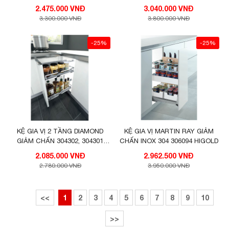
350 VIP
2.475.000 VNĐ
3.040.000 VNĐ
3.300.000 VNĐ
3.800.000 VNĐ
-25%
-25%
KỆ GIA VỊ 2 TẦNG DIAMOND
KỆ GIA VỊ MARTIN RAY GIẢM
GIẢM CHẤN 304302, 304301
CHẤN INOX 304 306094 HIGOLD
HIGOLD
2.085.000 VNĐ
2.962.500 VNĐ
2.780.000 VNĐ
3.950.000 VNĐ
<<
1
2
3
4
5
6
7
8
9
10
>>