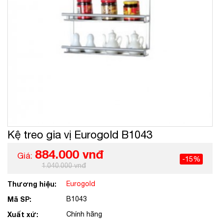
Kệ treo gia vị Eurogold B1043
884.000 vnđ
Giá:
-15%
1.040.000 vnđ
Thương hiệu:
Eurogold
Mã SP:
B1043
Xuất xứ:
Chính hãng