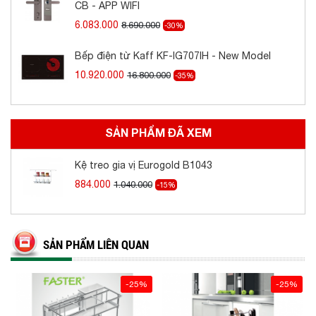
CB - APP WIFI
6.083.000
8.690.000
-30%
Bếp điện từ Kaff KF-IG707IH - New Model
10.920.000
16.800.000
-35%
SẢN PHẨM ĐÃ XEM
Kệ treo gia vị Eurogold B1043
884.000
1.040.000
-15%
SẢN PHẨM LIÊN QUAN
-25%
-25%