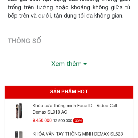
trống trên tường hoặc khoảng không giữa tủ
bếp trên và dưới, tận dụng tối đa không gian.
THÔNG SỐ
Xem thêm
Quy cách sản
Mã sản
Chất
phẩm (R x S x C)
Đơn giá
phẩm
liệu
mm
SẢN PHẨM HOT
Liên hệ để có
B1043
W80 * D380 * H270
inox
giá tốt hơn
Khóa cửa thông minh Face ID - Video Call
Demax SL918 AC
9.450.000
13.500.000
-30%
KHÓA VÂN TAY THÔNG MINH DEMAX SL628