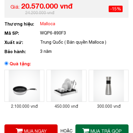
20.570.000 vnđ
Giá:
-15%
24.200.000 vnđ
Thương hiệu:
Malloca
Mã SP:
WQP6-890F3
Xuất xứ:
Trung Quốc ( Bản quyền Malloca )
Bảo hành:
3 năm
Quà tặng:
2.100.000 vnđ
450.000 vnđ
300.000 vnđ
MUA NGAY
HOẶC
MUA TRẢ GÓP