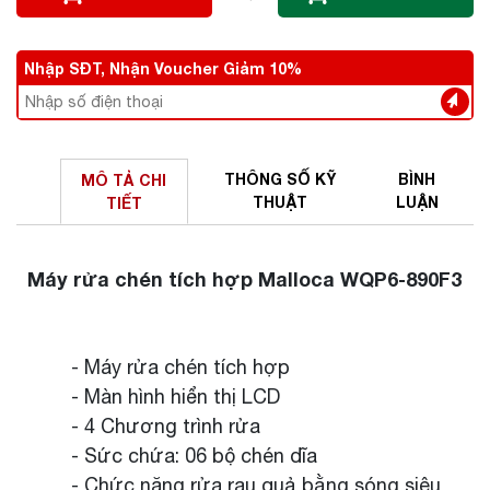
Nhập SĐT, Nhận Voucher Giảm 10%
THÔNG SỐ
KỸ
BÌNH
MÔ TẢ
CHI
THUẬT
LUẬN
TIẾT
Máy rửa chén tích hợp Malloca WQP6-890F3
- Máy rửa chén tích hợp
- Màn hình hiển thị LCD
- 4 Chương trình rửa
- Sức chứa: 06 bộ chén dĩa
- Chức năng rửa rau quả bằng sóng siêu