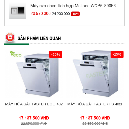
Máy rửa chén tích hợp Malloca WQP6-890F3
20.570.000
24.200.000
-15%
SẢN PHẨM LIÊN QUAN
-25%
-25%
MÁY RỬA BÁT FASTER ECO 402
MÁY RỬA BÁT FASTER FS 402F
17.137.500 VNĐ
17.137.500 VNĐ
22.850.000 VNĐ
22.850.000 VNĐ