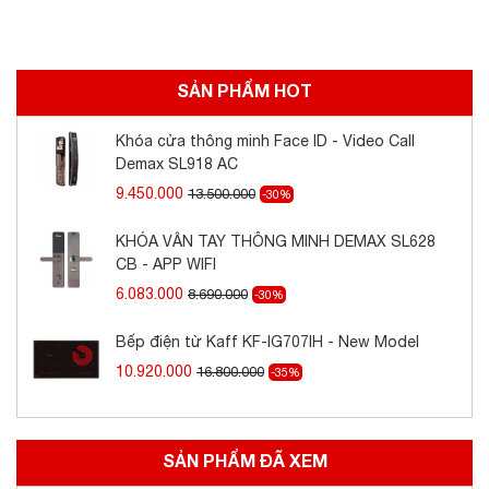
SẢN PHẨM HOT
Khóa cửa thông minh Face ID - Video Call
Demax SL918 AC
9.450.000
13.500.000
-30%
KHÓA VÂN TAY THÔNG MINH DEMAX SL628
CB - APP WIFI
6.083.000
8.690.000
-30%
Bếp điện từ Kaff KF-IG707IH - New Model
10.920.000
16.800.000
-35%
SẢN PHẨM ĐÃ XEM