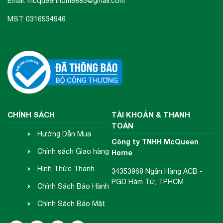
Email: mcqueenhome885@gmail.com
MST: 0316534946
CHÍNH SÁCH
TÀI KHOẢN & THANH
TOÁN
Hướng Dẫn Mua
Công ty TNHH McQueen
Hàng
Chính sách Giao hàng
Home
- Nhận hàng
Hình Thức Thanh
34353968 Ngân Hàng ACB -
PGD Hàm Tử, TP.HCM
Toán
Chính Sách Bảo Hành
- Đổi Trả
Chính Sách Bảo Mật
Thông Tin