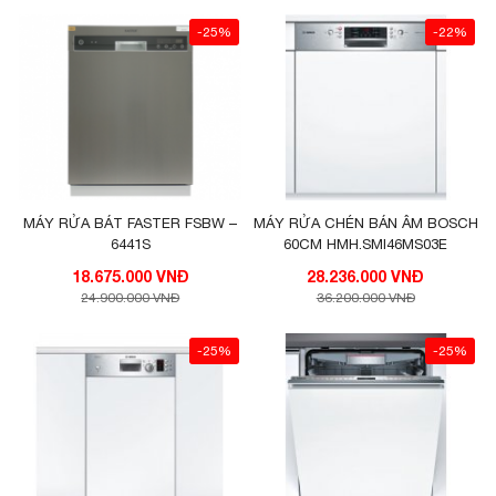
-25%
-22%
MÁY RỬA BÁT FASTER FSBW –
MÁY RỬA CHÉN BÁN ÂM BOSCH
6441S
60CM HMH.SMI46MS03E
18.675.000 VNĐ
28.236.000 VNĐ
24.900.000 VNĐ
36.200.000 VNĐ
-25%
-25%