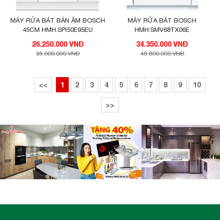
MÁY RỬA BÁT BÁN ÂM BOSCH
MÁY RỬA BÁT BOSCH
45CM HMH.SPI50E95EU
HMH.SMV68TX06E
26.250.000 VNĐ
34.350.000 VNĐ
35.000.000 VNĐ
45.800.000 VNĐ
<<
1
2
3
4
5
6
7
8
9
10
>>