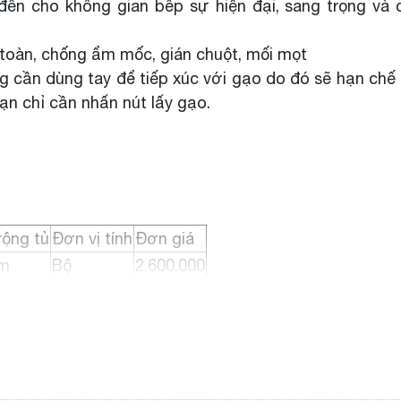
n cho không gian bếp sự hiện đại, sang trọng và d
 toàn, chống ẩm mốc, gián chuột, mối mọt
 cần dùng tay để tiếp xúc với gạo do đó sẽ hạn ch
ạn chỉ cần nhấn nút lấy gạo.
rộng tủ
Đơn vị tính
Đơn giá
m
Bộ
2.600.000