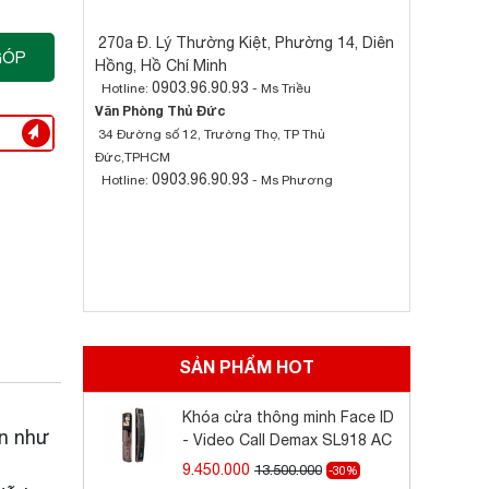
270a Đ. Lý Thường Kiệt, Phường 14, Diên
GÓP
Hồng, Hồ Chí Minh
0903.96.90.93
Hotline:
- Ms Triều
Văn Phòng Thủ Đức
34 Đường số 12, Trường Thọ, TP Thủ
Đức,TPHCM
0903.96.90.93
Hotline:
- Ms Phương
SẢN PHẨM HOT
Khóa cửa thông minh Face ID
n như
- Video Call Demax SL918 AC
9.450.000
13.500.000
-30%