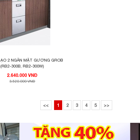
ẠO 2 NGĂN MẶT GƯƠNG GROB
(RB2-300B, RB2-300W)
2.640.000 VNĐ
3.520.000 VNĐ
<<
1
2
3
4
5
>>