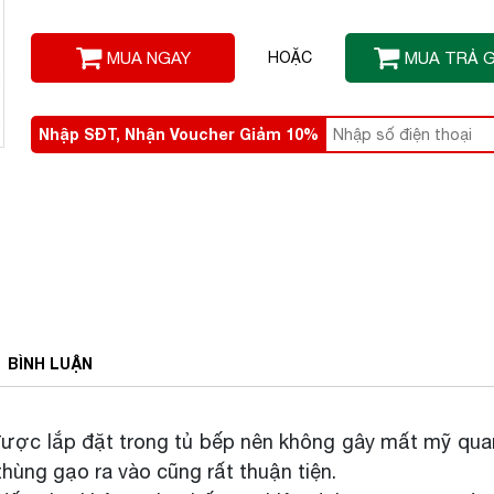
MUA NGAY
HOẶC
MUA TRẢ 
Nhập SĐT, Nhận Voucher Giảm 10%
BÌNH
LUẬN
ược lắp đặt trong tủ bếp nên không gây mất mỹ qua
ùng gạo ra vào cũng rất thuận tiện.