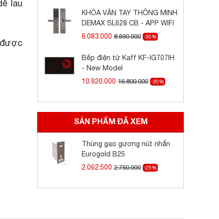
ễ lau
KHÓA VÂN TAY THÔNG MINH
DEMAX SL628 CB - APP WIFI
6.083.000
8.690.000
-30%
ế được
Bếp điện từ Kaff KF-IG707IH
- New Model
10.920.000
16.800.000
-35%
SẢN PHẨM ĐÃ XEM
Thùng gạo gương nút nhấn
Eurogold B25
2.062.500
2.750.000
-25%