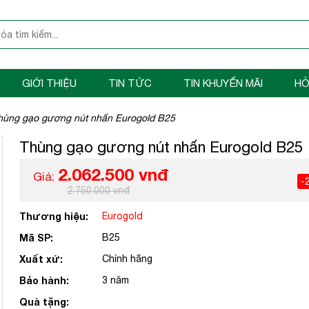
GIỚI THIỆU
TIN TỨC
TIN KHUYẾN MÃI
HỎ
hùng gạo gương nút nhấn Eurogold B25
Thùng gạo gương nút nhấn Eurogold B25
2.062.500 vnđ
Giá:
-
2.750.000 vnđ
Thương hiệu:
Eurogold
Mã SP:
B25
Xuất xứ:
Chính hãng
Bảo hành:
3 năm
Quà tặng: