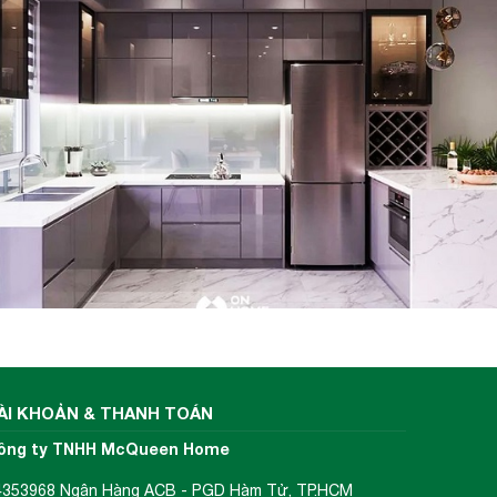
ÀI KHOẢN & THANH TOÁN
ông ty TNHH McQueen Home
4353968 Ngân Hàng ACB - PGD Hàm Tử, TP.HCM