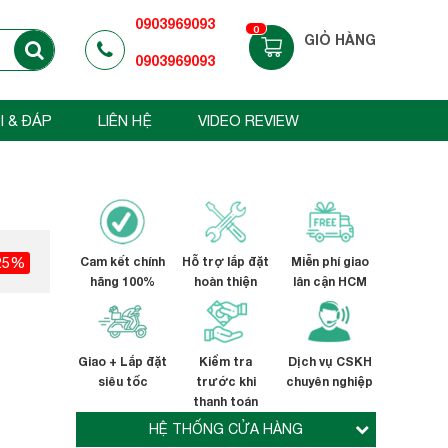
0903969093
0
GIỎ HÀNG
0903969093
I & ĐÁP
LIÊN HỆ
VIDEO REVIEW
25%
Cam kết chính
Hỗ trợ lắp đặt
Miễn phí giao
hãng 100%
hoàn thiện
lân cận HCM
Giao + Lắp đặt
Kiểm tra
Dịch vụ CSKH
siêu tốc
trước khi
chuyên nghiệp
thanh toán
HỆ THỐNG CỬA HÀNG