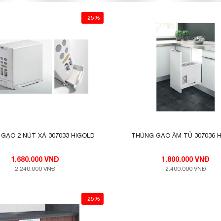
-25%
GẠO 2 NÚT XẢ 307033 HIGOLD
THÙNG GẠO ÂM TỦ 307036 
1.680.000 VNĐ
1.800.000 VNĐ
2.240.000 VNĐ
2.400.000 VNĐ
-25%