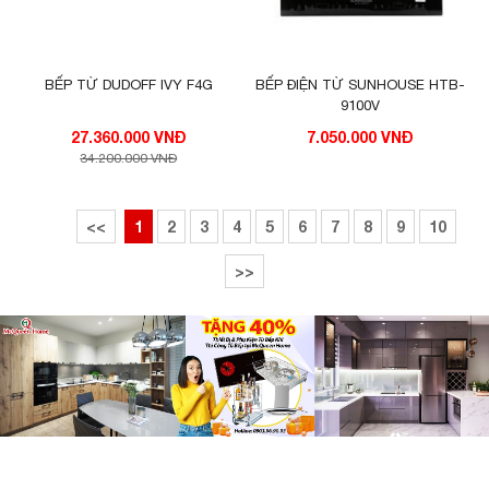
BẾP TỪ DUDOFF IVY F4G
BẾP ĐIỆN TỪ SUNHOUSE HTB-
9100V
27.360.000 VNĐ
7.050.000 VNĐ
34.200.000 VNĐ
<<
1
2
3
4
5
6
7
8
9
10
>>