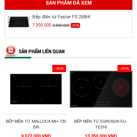
SẢN PHẨM ĐÃ XEM
Bếp điện từ Faster FS 268HI
7.200.000
9.600.000
-25%
SẢN PHẨM LIÊN QUAN
-30%
-25%
BẾP ĐIỆN TỪ MALLOCA MH-732
BẾP ĐIỆN TỪ EUROSUN EU-
EIR
TE316
9.072.000 VNĐ
13.350.000 VNĐ