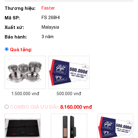
Thương hiệu:
Faster
Mã SP:
FS 268HI
Xuất xứ:
Malaysia
Bảo hành:
3 năm
Quà tặng:
1.500.000 vnđ
500.000 vnđ
COMBO GIÁ ƯU ĐÃI:
8.160.000 vnđ