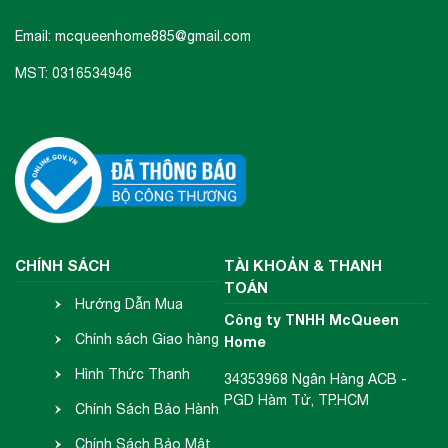
Email: mcqueenhome885@gmail.com
MST: 0316534946
CHÍNH SÁCH
TÀI KHOẢN & THANH
TOÁN
Hướng Dẫn Mua
Công ty TNHH McQueen
Hàng
Chính sách Giao hàng
Home
- Nhận hàng
Hình Thức Thanh
34353968 Ngân Hàng ACB -
PGD Hàm Tử, TP.HCM
Toán
Chính Sách Bảo Hành
- Đổi Trả
Chính Sách Bảo Mật