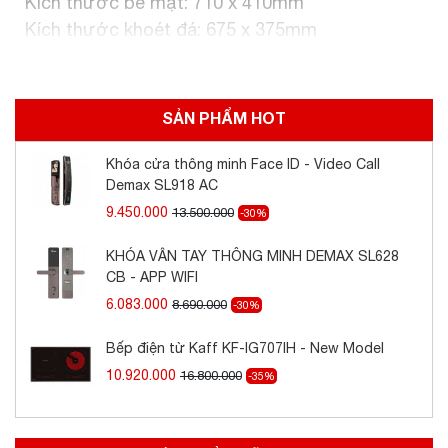
Kích thước bề mặt: 710 x 410mm
Kích thước khoét đá: 675 x 375mm
SẢN PHẨM HOT
Khóa cửa thông minh Face ID - Video Call
Demax SL918 AC
9.450.000
13.500.000
-30%
KHÓA VÂN TAY THÔNG MINH DEMAX SL628
CB - APP WIFI
6.083.000
8.690.000
-30%
Bếp điện từ Kaff KF-IG707IH - New Model
10.920.000
16.800.000
-35%