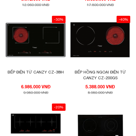
12.960.000 VNĐ
17.800.000 VNĐ
-30%
-40%
BẾP ĐIỆN TỪ CANZY CZ-38IH
BẾP HỒNG NGOẠI ĐIỆN TỪ
CANZY CZ-200GS
6.986.000 VNĐ
5.388.000 VNĐ
9.980.000 VNĐ
8.980.000 VNĐ
-20%