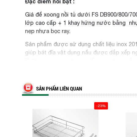
Đặc điểm nổi bật :
Giá để xoong nồi tủ dưới FS DB900/800/700
lớp cao cấp + 1 khay hứng nước bằng nhựa
nẹp nhựa bọc ray.
Sản phẩm được sử dụng chất liệu inox 201
giúp bát đĩa vật dụng nấu được dắp xếp n
PVC hứng nước tiện lợi, dễ dàng di chuyển v
SẢN PHẨM LIÊN QUAN
Chất liệu inox 201 mạ crom 5 lớp cao cấ
-23%
Đi kèm với giá bát đĩa đa năng là bộ ray 
chuyển dễ dàng và êm ái khi đóng mở. Ngoà
lớp cao cấp bảo vệ hệ thống ray và tôn lên 