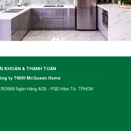
ÀI KHOẢN & THANH TOÁN
ông ty TNHH McQueen Home
4353968 Ngân Hàng ACB - PGD Hàm Tử, TP.HCM