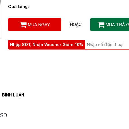
Quà tặng:
MUA NGAY
HOẶC
MUA TRẢ 
Nhập SĐT, Nhận Voucher Giảm 10%
BÌNH
LUẬN
0SD