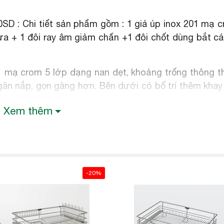
SD : Chi tiết sản phẩm gồm : 1 giá úp inox 201 mạ 
 + 1 đôi ray âm giảm chấn +1 đôi chốt dùng bắt c
 mạ crom 5 lớp dạng nan dẹt, khoảng trống thông 
găn nắp, gọn gàng hơn. Bên dưới có bố trí thêm kha
à vệ sinh.
Xem thêm
p
-20%
giảm chấn Angas chắc chắn giúp hệ thống giá hoàn ch
i ra còn có thêm bộ che ray chất liệu inox 201 mạ 
vẻ đẹp cho bộ phụ kiện.