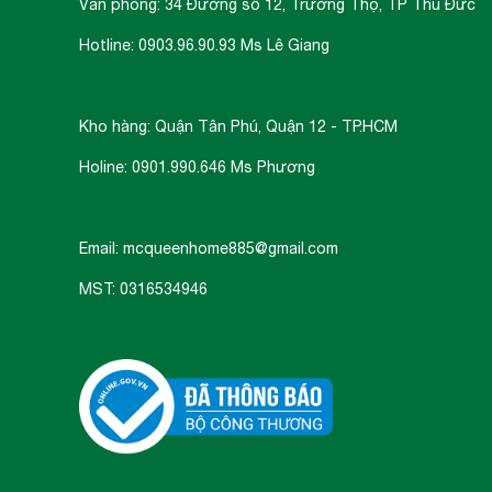
Văn phòng: 34 Đường số 12, Trường Thọ, TP Thủ Đức
Hotline: 0903.96.90.93 Ms Lê Giang
Kho hàng: Quận Tân Phú, Quận 12 - TP.HCM
Holine: 0901.990.646 Ms Phương
Email: mcqueenhome885@gmail.com
MST: 0316534946