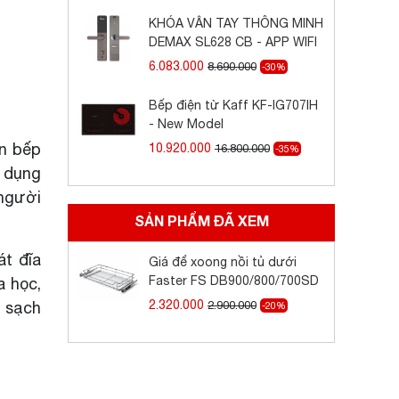
KHÓA VÂN TAY THÔNG MINH
DEMAX SL628 CB - APP WIFI
6.083.000
8.690.000
-30%
Bếp điện từ Kaff KF-IG707IH
- New Model
ăn bếp
10.920.000
16.800.000
-35%
ử dụng
người
SẢN PHẨM ĐÃ XEM
át đĩa
Giá để xoong nồi tủ dưới
Faster FS DB900/800/700SD
a học,
2.320.000
, sạch
2.900.000
-20%