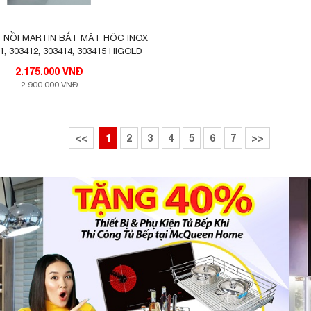
à Phụ kiện nhà bếp thông minh của mọi thời đại và 
. Phụ kiện lắp đặt đơn giản, có hướng dẫn lắp đặt 
 NỒI MARTIN BẮT MẶT HỘC INOX
1, 303412, 303414, 303415 HIGOLD
thể tự lắp đặt tại nhà.
2.175.000 VNĐ
2.900.000 VNĐ
<<
1
2
3
4
5
6
7
>>