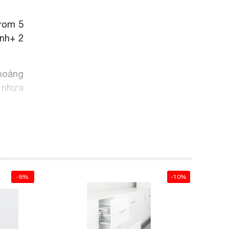
crom 5
ánh+ 2
thoáng
y nhựa
-8%
-10%
ỉnh di
crom 5