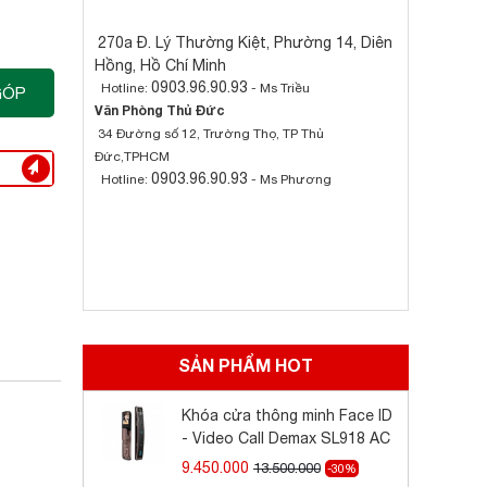
270a Đ. Lý Thường Kiệt, Phường 14, Diên
Hồng, Hồ Chí Minh
0903.96.90.93
Hotline:
- Ms Triều
GÓP
Văn Phòng Thủ Đức
34 Đường số 12, Trường Thọ, TP Thủ
Đức,TPHCM
0903.96.90.93
Hotline:
- Ms Phương
SẢN PHẨM HOT
Khóa cửa thông minh Face ID
- Video Call Demax SL918 AC
9.450.000
13.500.000
-30%