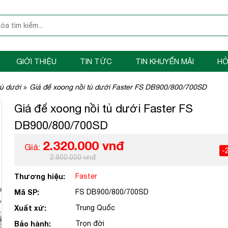
GIỚI THIỆU
TIN TỨC
TIN KHUYẾN MÃI
HỎ
tủ dưới
Giá để xoong nồi tủ dưới Faster FS DB900/800/700SD
Giá để xoong nồi tủ dưới Faster FS
DB900/800/700SD
2.320.000 vnđ
Giá:
-
2.900.000 vnđ
Thương hiệu:
Faster
Mã SP:
FS DB900/800/700SD
Xuất xứ:
Trung Quốc
Bảo hành:
Trọn đời