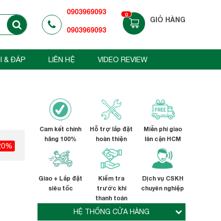
0903969093
0
GIỎ HÀNG
0903969093
I & ĐÁP
LIÊN HỆ
VIDEO REVIEW
Cam kết chính
Hỗ trợ lắp đặt
Miễn phí giao
hãng 100%
hoàn thiện
lân cận HCM
20%
Giao + Lắp đặt
Kiểm tra
Dịch vụ CSKH
siêu tốc
trước khi
chuyên nghiệp
thanh toán
HỆ THỐNG CỬA HÀNG