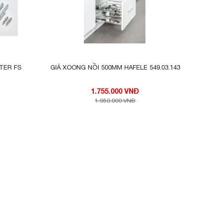
 số đồ
ng với
úp bát
TER FS
GIÁ XOONG NỒI 500MM HAFELE 549.03.143
1.755.000 VNĐ
1.950.000 VNĐ
 xuống
hấn có