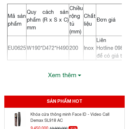
Chiều
Quy cách sản
Mã sản
rộng
Chất
phẩm (R x S x C)
Đơn giá
phẩm
tủ
liệu
mm
(mm)
Liên
EU0625
W190*D472*H490
200
Inox
Hotline 098.1
để có giá tốt
Xem thêm
SẢN PHẨM HOT
Khóa cửa thông minh Face ID - Video Call
Demax SL918 AC
9.450.000
13.500.000
-30%