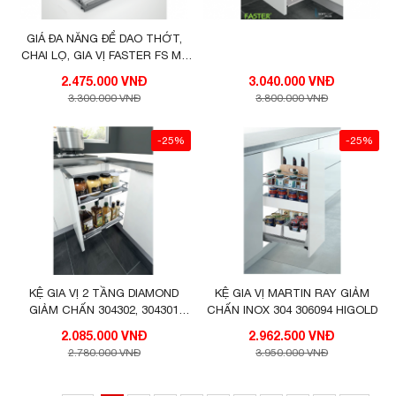
GIÁ ĐA NĂNG ĐỂ DAO THỚT,
CHAI LỌ, GIA VỊ FASTER FS MF
350 VIP
2.475.000 VNĐ
3.040.000 VNĐ
3.300.000 VNĐ
3.800.000 VNĐ
-25%
-25%
KỆ GIA VỊ 2 TẦNG DIAMOND
KỆ GIA VỊ MARTIN RAY GIẢM
GIẢM CHẤN 304302, 304301
CHẤN INOX 304 306094 HIGOLD
HIGOLD
2.085.000 VNĐ
2.962.500 VNĐ
2.780.000 VNĐ
3.950.000 VNĐ