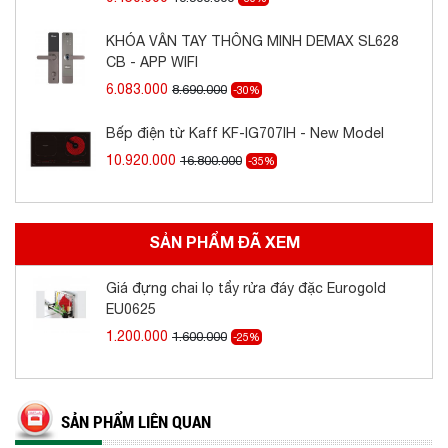
KHÓA VÂN TAY THÔNG MINH DEMAX SL628
CB - APP WIFI
6.083.000
8.690.000
-30%
Bếp điện từ Kaff KF-IG707IH - New Model
10.920.000
16.800.000
-35%
SẢN PHẨM ĐÃ XEM
Giá đựng chai lọ tẩy rửa đáy đặc Eurogold
EU0625
1.200.000
1.600.000
-25%
SẢN PHẨM LIÊN QUAN