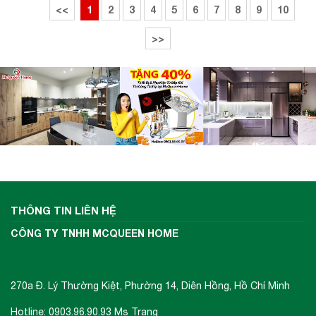
<<
1
2
3
4
5
6
7
8
9
10
>>
THÔNG TIN LIÊN HỆ
CÔNG TY TNHH MCQUEEN HOME
270a Đ. Lý Thường Kiệt, Phường 14, Diên Hồng, Hồ Chí Minh
Hotline: 0903.96.90.93 Ms Trang