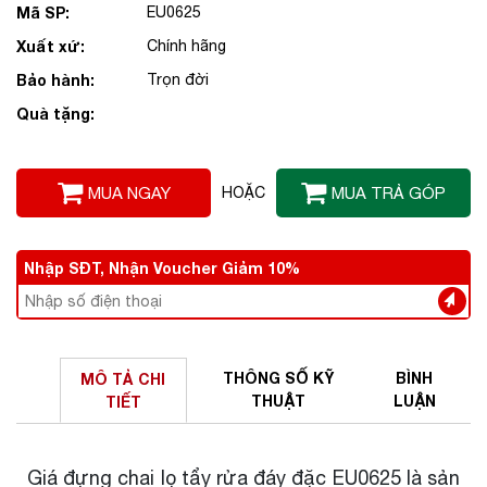
Mã SP:
EU0625
Xuất xứ:
Chính hãng
Bảo hành:
Trọn đời
Quà tặng:
MUA NGAY
HOẶC
MUA TRẢ GÓP
Nhập SĐT, Nhận Voucher Giảm 10%
THÔNG SỐ
KỸ
BÌNH
MÔ TẢ
CHI
THUẬT
LUẬN
TIẾT
Giá đựng chai lọ tẩy rửa đáy đặc EU0625 là sản