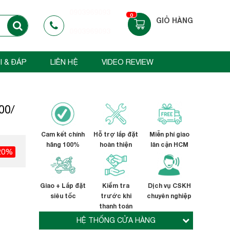
0903969093
0
GIỎ HÀNG
0903969093
I & ĐÁP
LIÊN HỆ
VIDEO REVIEW
00/
Cam kết chính
Hỗ trợ lắp đặt
Miễn phí giao
hãng 100%
hoàn thiện
lân cận HCM
20%
Giao + Lắp đặt
Kiểm tra
Dịch vụ CSKH
siêu tốc
trước khi
chuyên nghiệp
thanh toán
HỆ THỐNG CỬA HÀNG