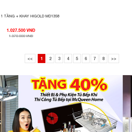
 1 TẦNG + KHAY HIGOLD MD1358
1.027.500 VNĐ
1.370.000 VNĐ
<<
1
2
3
4
5
6
7
8
>>