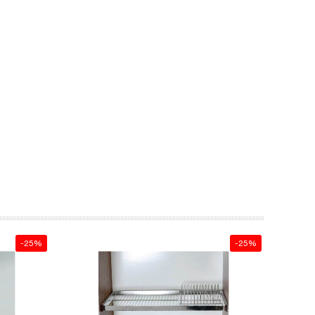
y hứng
-25%
-25%