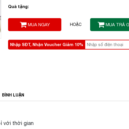
Quà tặng:
MUA NGAY
HOẶC
MUA TRẢ 
Nhập SĐT, Nhận Voucher Giảm 10%
BÌNH
LUẬN
ỉ với thời gian