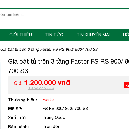
GIỚI THIỆU
TIN TỨC
TIN KHUYẾN MÃI
HỎ
Giá bát tủ trên 3 tầng Faster FS RS 900/ 800/ 700 S3
Giá bát tủ trên 3 tầng Faster FS RS 900/ 8
700 S3
1.200.000 vnđ
Giá:
-
1.500.000 vnđ
Thương hiệu:
Faster
Mã SP:
FS RS 900/ 800/ 700 S3
Xuất xứ:
Trung Quốc
Bảo hành:
Trọn đời