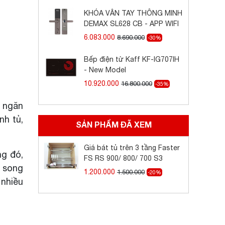
KHÓA VÂN TAY THÔNG MINH
DEMAX SL628 CB - APP WIFI
6.083.000
8.690.000
-30%
Bếp điện từ Kaff KF-IG707IH
- New Model
10.920.000
16.800.000
-35%
p ngăn
nh tủ,
SẢN PHẨM ĐÃ XEM
Giá bát tủ trên 3 tầng Faster
ng đó,
FS RS 900/ 800/ 700 S3
an song
1.200.000
1.500.000
-20%
 nhiều