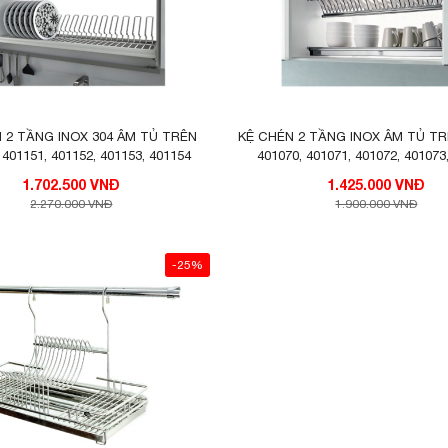
ỉ với thời gian
 2 TẦNG INOX 304 ÂM TỦ TRÊN
KỆ CHÉN 2 TẦNG INOX ÂM TỦ TR
401151, 401152, 401153, 401154
401070, 401071, 401072, 401073
n, giúp gia đình thoải mái sắp xếp nhiều bát đĩa hơn
1.702.500 VNĐ
1.425.000 VNĐ
nh là khác nhau, các mẫu giá bát đĩa FASTER cũng có 
2.270.000 VNĐ
1.900.000 VNĐ
 cánh 70cm – 80cm – 90 cm, đáp ứng nhiều không gia
-25%
ộ rộng cánh: 900mm
ộ rộng cánh: 800mm
ộ rộng cánh: 700mm