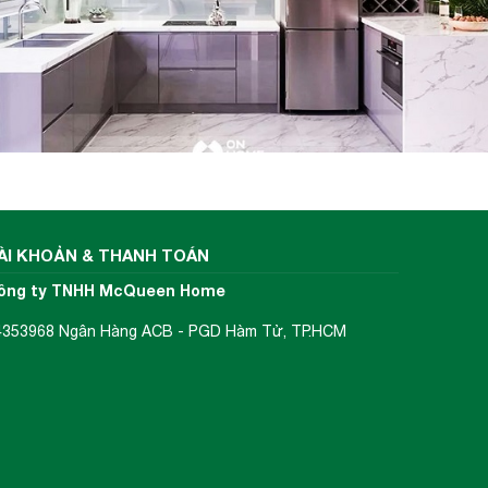
ÀI KHOẢN & THANH TOÁN
ông ty TNHH McQueen Home
4353968 Ngân Hàng ACB - PGD Hàm Tử, TP.HCM