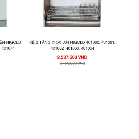
ÊN HIGOLD
KỆ 2 TẦNG INOX 304 HIGOLD 401060, 401061,
, 401074
401062, 401063, 401064
2.587.500 VNĐ
nhiều
3.450.000 VNĐ
n bếp