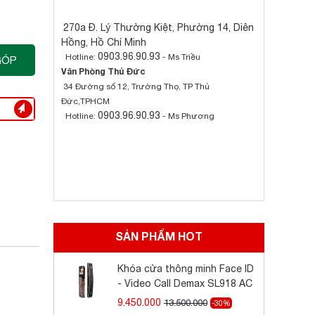
270a Đ. Lý Thường Kiệt, Phường 14, Diên
Hồng, Hồ Chí Minh
0903.96.90.93
Hotline:
- Ms Triều
GÓP
Văn Phòng Thủ Đức
34 Đường số 12, Trường Thọ, TP Thủ
Đức,TPHCM
0903.96.90.93
Hotline:
- Ms Phương
SẢN PHẨM HOT
Khóa cửa thông minh Face ID
- Video Call Demax SL918 AC
9.450.000
13.500.000
-30%