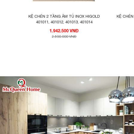
KỆ CHÉN 2 TẦNG ÂM TỦ INOX HIGOLD
KỆ CHÉN
401011, 401012, 401013, 401014
1.942.500 VNĐ
2.590.000 VNĐ