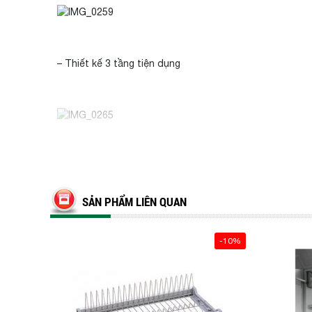
– Thiết kế 3 tầng tiện dụng
Khay hứng nước bằng inox tiện dụng, tránh
nước để vệ sinh.
SẢN PHẨM LIÊN QUAN
-10%