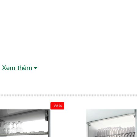
Xem thêm
 việc nước rơi xuống mặt bếp, dễ dàng tháo lắp kha
-25%