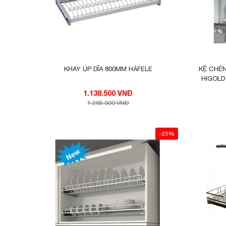
Chất liệu 100% inox cao cấp, an toàn, bền b
KHAY ÚP DĨA 800MM HÄFELE
KỆ CHÉN
HIGOLD 
Sản phẩm dễ dàng lắp đặt và có trọng tải lớ
1.138.500 VNĐ
Đa dạng về kích thước : Nhu cầu mỗi gia đì
1.265.000 VNĐ
kích thước thường dành cho tủ có độ rộng
rộng hẹp của từng gia đình.
-25%
Kích thước sản phẩm: 865 x 240 x 40mm Đ
Kích thước sản phẩm: 765 x 240 x 40mm Đ
Kích thước sản phẩm: 665 x 240 x 40mm Đ