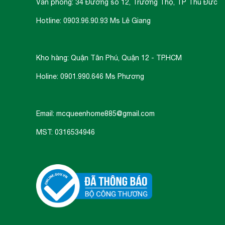
Văn phòng: 34 Đường số 12, Trường Thọ, TP Thủ Đức
Hotline: 0903.96.90.93 Ms Lê Giang
Kho hàng: Quận Tân Phú, Quận 12 - TP.HCM
Holine: 0901.990.646 Ms Phương
Email: mcqueenhome885@gmail.com
MST: 0316534946