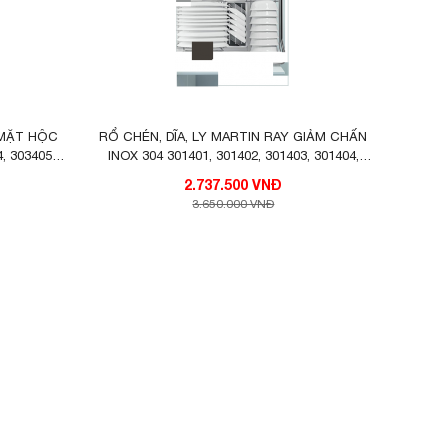
 MẶT HỘC
RỔ CHÉN, DĨA, LY MARTIN RAY GIẢM CHẤN
4, 303405
INOX 304 301401, 301402, 301403, 301404,
301405 HIGOLD
2.737.500 VNĐ
3.650.000 VNĐ