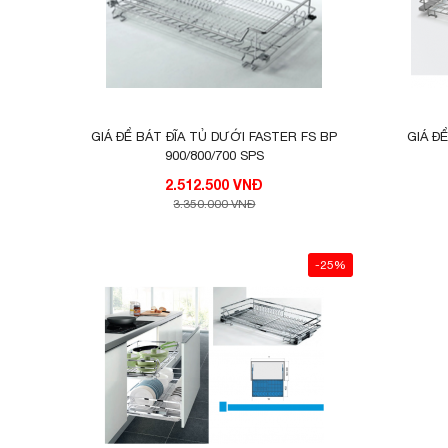
GIÁ ĐỂ BÁT ĐĨA TỦ DƯỚI FASTER FS BP
GIÁ Đ
900/800/700 SPS
2.512.500 VNĐ
3.350.000 VNĐ
-25%