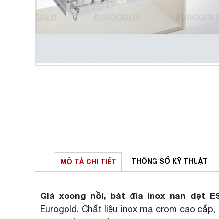
THÔNG SỐ
KỸ THUẬT
MÔ TẢ
CHI TIẾT
Giá xoong nồi, bát đĩa inox nan dẹt E
Eurogold. Chất liệu inox mạ crom cao cấp, c