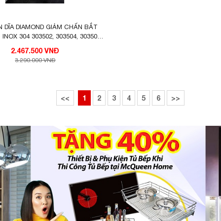
 DĨA DIAMOND GIẢM CHẤN BẮT
NOX 304 303502, 303504, 303505
HIGOLD
2.467.500 VNĐ
3.290.000 VNĐ
<<
1
2
3
4
5
6
>>