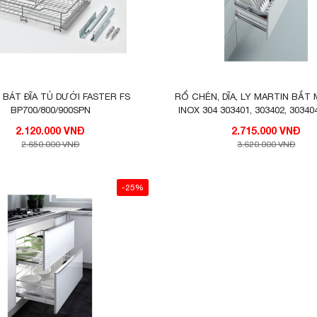
Ể BÁT ĐĨA TỦ DƯỚI FASTER FS
RỔ CHÉN, DĨA, LY MARTIN BẮT
BP700/800/900SPN
INOX 304 303401, 303402, 30340
HIGOLD
2.120.000 VNĐ
2.715.000 VNĐ
2.650.000 VNĐ
3.620.000 VNĐ
-25%