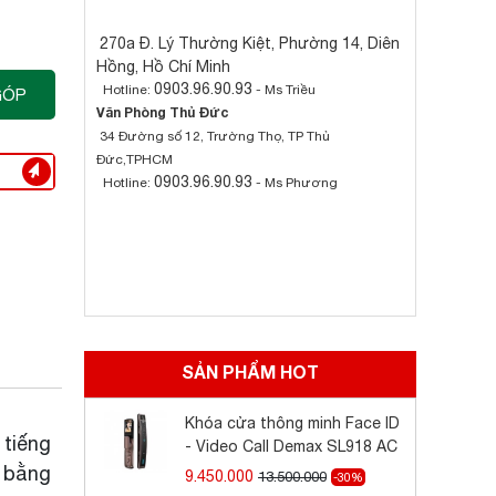
270a Đ. Lý Thường Kiệt, Phường 14, Diên
Hồng, Hồ Chí Minh
0903.96.90.93
Hotline:
- Ms Triều
GÓP
Văn Phòng Thủ Đức
34 Đường số 12, Trường Thọ, TP Thủ
Đức,TPHCM
0903.96.90.93
Hotline:
- Ms Phương
SẢN PHẨM HOT
Khóa cửa thông minh Face ID
tiếng
- Video Call Demax SL918 AC
ỉ bằng
9.450.000
13.500.000
-30%