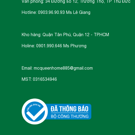
Văn phòng: 34 Đường số 12, Trường Thọ, TP Thủ Đức
Hotline: 0903.96.90.93 Ms Lê Giang
Kho hàng: Quận Tân Phú, Quận 12 - TP.HCM
Holine: 0901.990.646 Ms Phương
Email: mcqueenhome885@gmail.com
MST: 0316534946