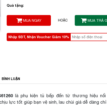
Quà tặng:
MUA NGAY
HOẶC
MUA TRẢ 
Nhập SĐT, Nhận Voucher Giảm 10%
BÌNH
LUẬN
S61260
là phụ kiện tủ bếp đến từ thương hiệu nổi 
hịu lực tốt giúp bạn vệ sinh, lau chùi giá dễ dàng ch