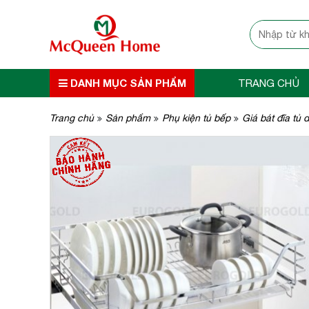
DANH MỤC SẢN PHẨM
TRANG CHỦ
Trang chủ
Sản phẩm
Phụ kiện tủ bếp
Giá bát đĩa tủ 