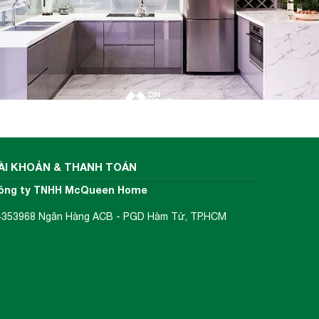
ÀI KHOẢN & THANH TOÁN
ông ty TNHH McQueen Home
4353968 Ngân Hàng ACB - PGD Hàm Tử, TP.HCM