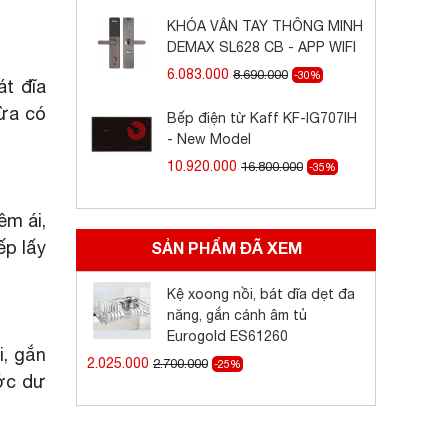
KHÓA VÂN TAY THÔNG MINH
DEMAX SL628 CB - APP WIFI
6.083.000
8.690.000
-30%
t đĩa
vừa có
Bếp điện từ Kaff KF-IG707IH
- New Model
10.920.000
16.800.000
-35%
êm ái,
ếp lấy
SẢN PHẨM ĐÃ XEM
Kệ xoong nồi, bát dĩa dẹt đa
năng, gắn cánh âm tủ
Eurogold ES61260
i, gắn
2.025.000
2.700.000
-25%
ớc dư