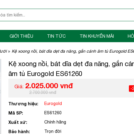
GIỚI THIỆU
TIN TỨC
TIN KHUYẾN MÃI
HỎ
dưới
Kệ xoong nồi, bát dĩa dẹt đa năng, gắn cánh âm tủ Eurogold E
Kệ xoong nồi, bát dĩa dẹt đa năng, gắn cá
âm tủ Eurogold ES61260
2.025.000 vnđ
Giá:
-
2.700.000 vnđ
Thương hiệu:
Eurogold
Mã SP:
ES61260
Xuất xứ:
Chính hãng
Bảo hành:
Trọn đời