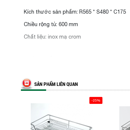
Kích thước sản phẩm: R565 * S480 * C175
Chiều rộng tủ: 600 mm
Chất liệu: inox mạ crom
THÔNG SỐ
Mã sản phẩm
Rộng * Sâu * Cao (mm)
Chiều 
ES61260
R565 * S480 * C175
600
SẢN PHẨM LIÊN QUAN
ES61270
R665 * S480 * C175
700
ES61275
R715 * S480 * C175
750
-25%
ES61280
R765 * S480 * C175
800
ES61290
R865 * S480 * C175
900