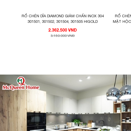
RỔ CHÉN DĨA DIAMOND GIẢM CHẤN INOX 304
RỔ CHÉN
301501, 301502, 301504, 301505 HIGOLD
MẶT HỘC I
2.362.500 VNĐ
3.150.000 VNĐ