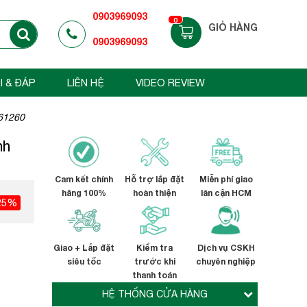
0903969093
0
GIỎ HÀNG
0903969093
I & ĐÁP
LIÊN HỆ
VIDEO REVIEW
S61260
nh
Cam kết chính
Hỗ trợ lắp đặt
Miễn phí giao
hãng 100%
hoàn thiện
lân cận HCM
25%
Giao + Lắp đặt
Kiểm tra
Dịch vụ CSKH
siêu tốc
trước khi
chuyên nghiệp
thanh toán
HỆ THỐNG CỬA HÀNG